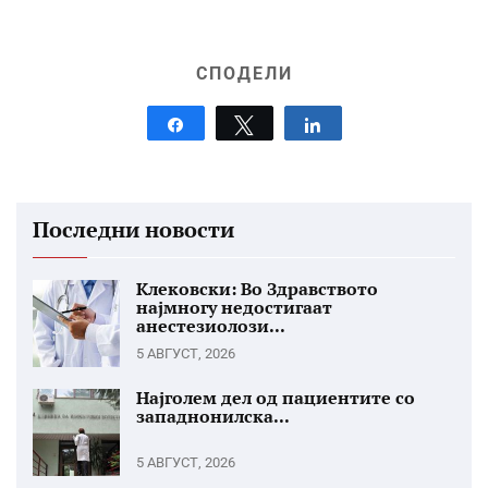
СПОДЕЛИ
Share
Tweet
Share
Последни новости
Клековски: Во Здравството
најмногу недостигаат
анестезиолози...
5 АВГУСТ, 2026
Најголем дел од пациентите со
западнонилска...
5 АВГУСТ, 2026