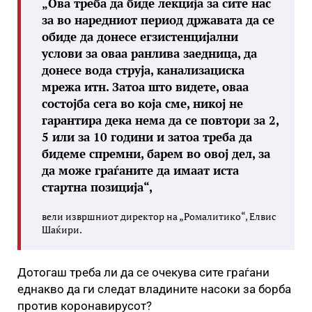
„Ова треба да биде лекција за сите нас
за во наредниот период државата да се
обиде да донесе егзистенцијални
услови за оваа ранлива заедница, да
донесе вода струја, канализациска
мрежа итн. Затоа што видете, оваа
состојба сега во која сме, никој не
гарантира дека нема да се повтори за 2,
5 или за 10 години и затоа треба да
бидеме спремни, барем во овој дел, за
да може граѓаните да имаат иста
стартна позиција“,
вели извршниот директор на „Ромалитико“, Елвис
Шаќири.
Дотогаш треба ли да се очекува сите граѓани
еднакво да ги следат владините насоки за борба
против коронавирусот?