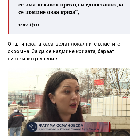
се има некаков приход и едноставно да
се помине оваа криза“,
вели Ајваз.
Општинската каса, велат локалните власти, е
скромна. За да се надмине кризата, бараат
системско решение.