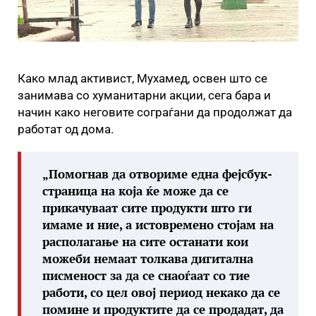
Како млад активист, Мухамед, освен што се
занимава со хуманитарни акции, сега бара и
начин како неговите сограѓани да продолжат да
работат од дома.
„Помогнав да отвориме една фејсбук-
страница на која ќе може да се
прикачуваат сите продукти што ги
имаме и ние, а истовремено стојам на
располагање на сите останати кои
можеби немаат толкава дигитална
писменост за да се снаоѓаат со тие
работи, со цел овој период некако да се
помине и продуктите да се продадат, да