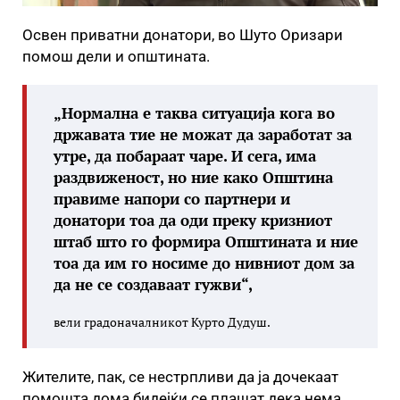
Освен приватни донатори, во Шуто Оризари
помош дели и општината.
„Нормална е таква ситуација кога во
државата тие не можат да заработат за
утре, да побараат чаре. И сега, има
раздвиженост, но ние како Општина
правиме напори со партнери и
донатори тоа да оди преку кризниот
штаб што го формира Општината и ние
тоа да им го носиме до нивниот дом за
да не се создаваат гужви“,
вели градоначалникот Курто Дудуш.
Жителите, пак, се нестрпливи да ја дочекаат
помошта дома бидејќи се плашат дека нема