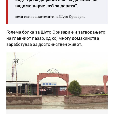
вадиме парче леб за децата“,
вели еден од жителите на Шуто Оризари.
Голема болка за Шуто Оризари е и затворањето
на главниот пазар, од кој многу домаќинства
заработуваа за достоинствен живот.