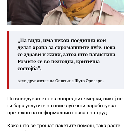
„Па види, има некои поединци кои
делат храна за сиромашните луѓе, нека
се здрави и живи, затоа што навистина
Ромите се во незгодна, критична
состојба“,
вели друг жител на Општина Шуто Оризари.
По воведувањето на вонредните мерки, никој не
ги бара услугите на овие луѓе кои заработуваат
претежно на неформалниот пазар на труд.
Како што се трошат пакетите помош, така расте