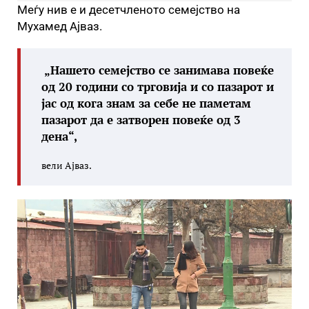
Меѓу нив е и десетчленото семејство на
Мухамед Ајваз.
„Нашето семејство се занимава повеќе
од 20 години со трговија и со пазарот и
јас од кога знам за себе не паметам
пазарот да е затворен повеќе од 3
дена“,
вели Ајваз.