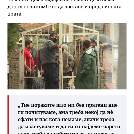
доволно за комбето да застане и пред нивната
врата.
„Тие пораките што ни беа пратени ние
ги почитуваме, ама треба некој да нè
сфати и нас кога немаме, значи треба
да излегуваме и да си го најдеме чарето
каде треба да работиме за да може да