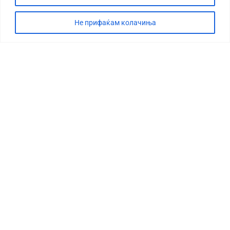
Не прифаќам колачиња
СТОРИЈА
ДЕБАТА
САБОТАЖА
ТИМ
КОНТАКТ