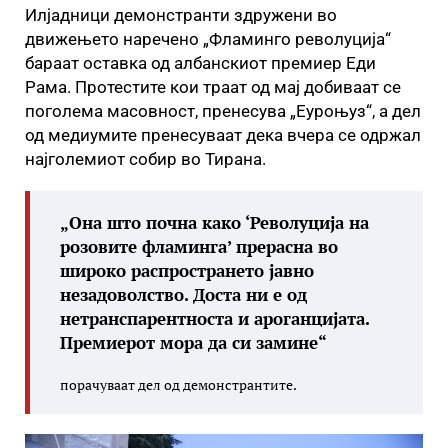
Илјадници демонстранти здружени во
движењето наречено „Фламинго револуција“
бараат оставка од албанскиот премиер Еди
Рама. Протестите кои траат од мај добиваат се
поголема масовност, пренесува „Еуроњуз“, а дел
од медиумите пренeсуваат дека вчера се одржал
најголемиот собир во Тирана.
„Она што почна како ‘Револуција на
розовите фламинга’ прерасна во
широко распространето јавно
незадоволство. Доста ни е од
нетранспарентноста и ароганцијата.
Премиерот мора да си замине“
порачуваат дел од демонстрантите.