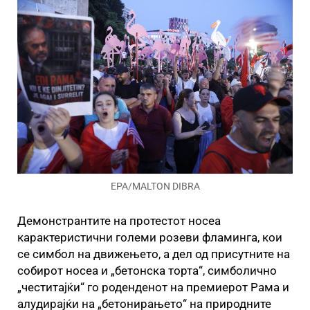
EPA/MALTON DIBRA
Демонстрантите на протестот носеа
карактеристични големи розеви фламинга, кои
се симбол на движењето, а дел од присутните на
собирот носеа и „бетонска торта“, симболично
„честитајќи“ го роденденот на премиерот Рама и
алудирајќи на „бетонирањето“ на природните