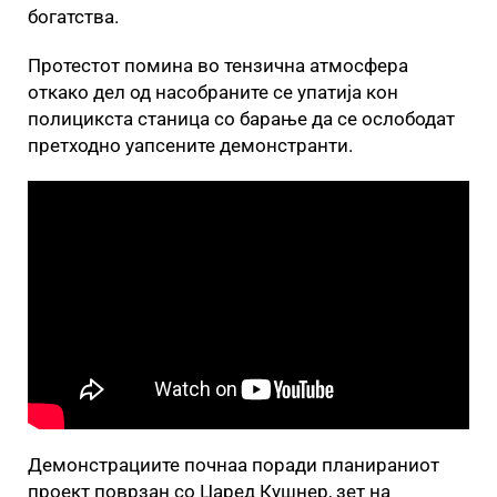
богатства.
Протестот помина во тензична атмосфера
откако дел од насобраните се упатија кон
полицикста станица со барање да се ослободат
претходно уапсените демонстранти.
Демонстрациите почнаа поради планираниот
проект поврзан со Џаред Кушнер, зет на