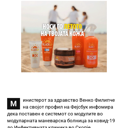
инистерот за здравство Венко Филипче
М
на својот профил на Фејсбук инфомира
дека поставен е системот со модулите во
модуларната маневарска болница за ковид-19
до Инфективната клиника во Скопје.