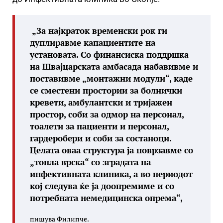
„За најкраток временски рок ги
дуплиравме капациентите на
установата. Со финансиска поддршка
на Швајцарската амбасада набавивме и
поставивме „монтажни модули“, каде
се сместени простории за болнички
кревети, амбулантски и тријажен
простор, соби за одмор на персонал,
тоалети за пациенти и персонал,
гардеробери и соби за состаноци.
Целата оваа структура ја поврзавме со
„топла врска“ со зградата на
инфективната клиника, а во периодот
кој следува ќе ја доопремиме и со
потребната немедицинска опрема“,
пишува Филипче.