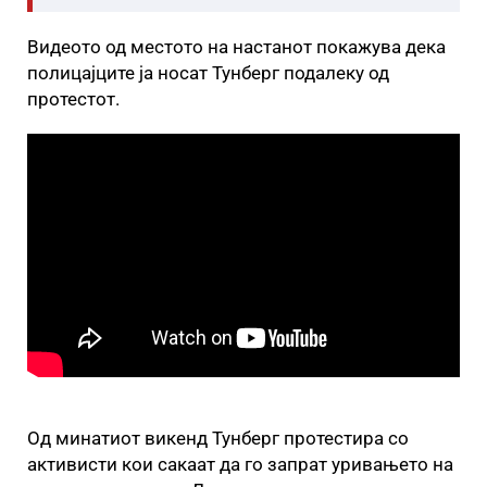
Видеото од местото на настанот покажува дека
полицајците ја носат Тунберг подалеку од
протестот.
Од минатиот викенд Тунберг протестира со
активисти кои сакаат да го запрат уривањето на