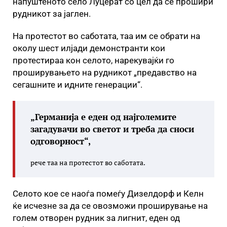
напуштеното село Луцерат со цел да се прошири
рудникот за јаглен.
На протестот во саботата, таа им се обрати на
околу шест илјади демонстранти кои
протестираа кон селото, нарекувајќи го
проширувањето на рудникот „предавство на
сегашните и идните генерации“.
„Германија е еден од најголемите
загадувачи во светот и треба да сноси
одговорност“,
рече таа на протестот во саботата.
Селото кое се наоѓа помеѓу Дизелдорф и Келн
ќе исчезне за да се овозможи проширување на
голем отворен рудник за лигнит, еден од