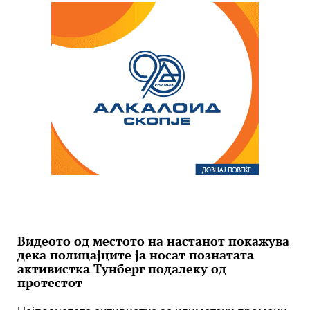
Видеото од местото на настанот покажува
дека полицајците ја носат познатата
активистка Тунберг подалеку од
протестот