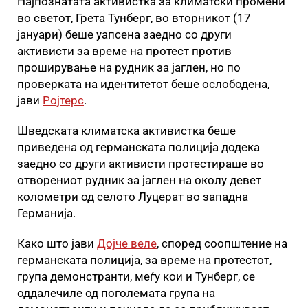
Најпознатата активистка за климатски промени
во светот, Грета Тунберг, во вторникот (17
јануари) беше уапсена заедно со други
активисти за време на протест против
проширување на рудник за јаглен, но по
проверката на идентитетот беше ослободена,
јави
Ројтерс
.
Шведската климатска активистка беше
приведена од германската полиција додека
заедно со други активисти протестираше во
отворениот рудник за јаглен на околу девет
колометри од селото Луцерат во западна
Германија.
Како што јави
Дојче веле
, според соопштение на
германската полиција, за време на протестот,
група демонстранти, меѓу кои и Тунберг, се
оддалечиле од поголемата група на