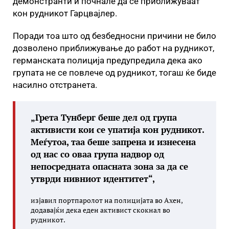
демонстранти и почнале да се приближуваат
кон рудникот Гарцвајлер.
Поради тоа што од безбедносни причини не било
дозволено приближување до работ на рудникот,
германската полиција предупредила дека ако
групата не се повлече од рудникот, тогаш ќе биде
насилно отстранета.
„Грета Тунберг беше дел од група
активисти кои се упатија кон рудникот.
Меѓутоа, таа беше запрена и изнесена
од нас со оваа група надвор од
непосредната опасната зона за да се
утврди нивниот идентитет“,
изјавил портпаролот на полицијата во Ахен,
додавајќи дека еден активист скокнал во
рудникот.