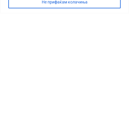
Не прифаќам колачиња
СТОРИЈА
ДЕБАТА
САБОТАЖА
ТИМ
КОНТАКТ