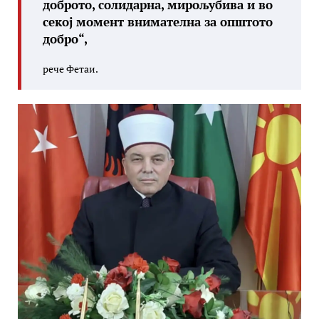
доброто, солидарна, мирољубива и во
секој момент внимателна за општото
добро“,
рече Фетаи.