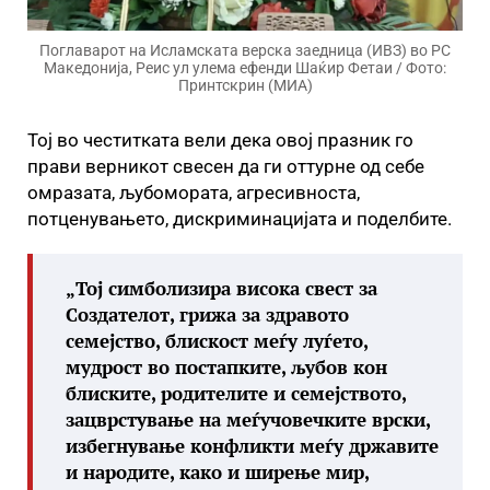
Поглаварот на Исламската верска заедница (ИВЗ) во РС
Македонија, Реис ул улема ефенди Шаќир Фетаи / Фото:
Принтскрин (МИА)
Тој во честитката вели дека овој празник го
прави верникот свесен да ги оттурне од себе
омразата, љубомората, агресивноста,
потценувањето, дискриминацијата и поделбите.
„Тој симболизира висока свест за
Создателот, грижа за здравото
семејство, блискост меѓу луѓето,
мудрост во постапките, љубов кон
блиските, родителите и семејството,
зацврстување на меѓучовечките врски,
избегнување конфликти меѓу државите
и народите, како и ширење мир,