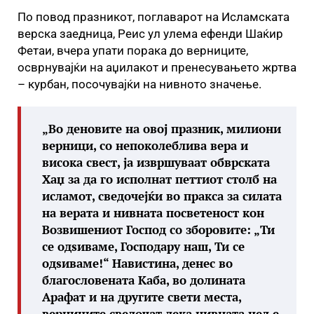
По повод празникот, поглаварот на Исламската
верска заедница, Реис ул улема ефенди Шаќир
Фетаи, вчера упати порака до верниците,
осврнувајќи на аџилакот и пренесувањето жртва
– курбан, посочувајќи на нивното значење.
„Во деновите на овој празник, милиони
верници, со непоколеблива вера и
висока свест, ја извршуваат обврската
Хаџ за да го исполнат петтиот столб на
исламот, сведочејќи во пракса за силата
на верата и нивната посветеност кон
Возвишениот Господ со зборовите: „Ти
се одѕиваме, Господару наш, Ти се
одѕиваме!“ Навистина, денес во
благословената Каба, во долината
Арафат и на другите свети места,
верниците сведочат дека нивната цел е