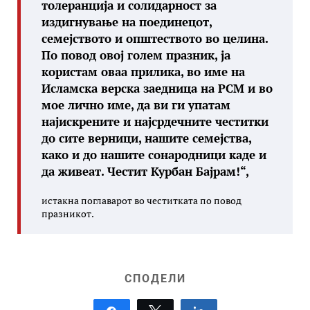
толеранција и солидарност за
издигнување на поединецот,
семејството и општеството во целина.
По повод овој голем празник, ја
користам оваа прилика, во име на
Исламска верска заедница на РСМ и во
мое лично име, да ви ги упатам
најискрените и најсрдечните честитки
до сите верници, нашите семејства,
како и до нашите сонародници каде и
да живеат. Честит Курбан Бајрам!“,
истакна поглаварот во честитката по повод
празникот.
СПОДЕЛИ