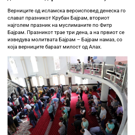
Верниците од исламска вероисповед денеска го
слават празникот Крубан Бајрам, вториот
најголем празник на муслиманите по Фитр
Бајрам. Празникот трае три дена, а на првиот се
изведува молитвата Бајрам – Бајрам намаз, со
која верниците бараат милост од Алах.