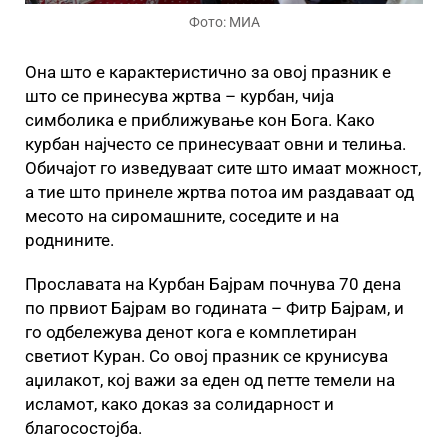
Фото: МИА
Она што е карактеристично за овој празник е
што се принесува жртва – курбан, чија
симболика е приближување кон Бога. Како
курбан најчесто се принесуваат овни и телиња.
Обичајот го изведуваат сите што имаат можност,
а тие што принеле жртва потоа им раздаваат од
месото на сиромашните, соседите и на
роднините.
Прославата на Курбан Бајрам почнува 70 дена
по првиот Бајрам во годината – Фитр Бајрам, и
го одбележува денот кога е комплетиран
светиот Куран. Со овој празник се крунисува
аџилакот, кој важи за еден од петте темели на
исламот, како доказ за солидарност и
благосостојба.