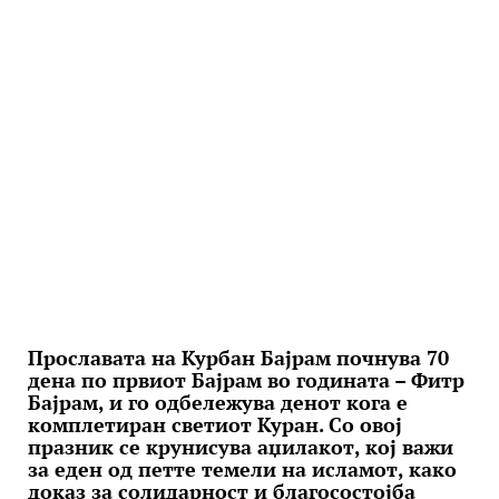
Прославата на Курбан Бајрам почнува 70
дена по првиот Бајрам во годината – Фитр
Бајрам, и го одбележува денот кога е
комплетиран светиот Куран. Со овој
празник се крунисува аџилакот, кој важи
за еден од петте темели на исламот, како
доказ за солидарност и благосостојба