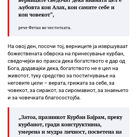
љубовта кон Алах, кон самите себе и
кон човекот“,
рече Фетаи во честитката.
На овој ден, посочи тој, верниците ја извршуваат
божествената обврска на принесување курбан,
сведочејќи во пракса дека богатството е дар од
Бога, додавајќи дека, богатството не е цел на
животот, туку средство за постигнување на
неговите цели – верата, грижата за себе, за
човекот, за сиракот, за сиромавиот, за знаењето
и за човечката благосостојба.
„Затоа, празникот Курбан Бајрам, преку
курбанот, гради конструктивна,
умерена и мудра личност, посветена на