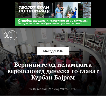
МАКЕДОНИЈА
Верниците од исламската
вероисповед денеска го слават
Курбан Бајрам
360степени
| 27 мај, 2026 07:37