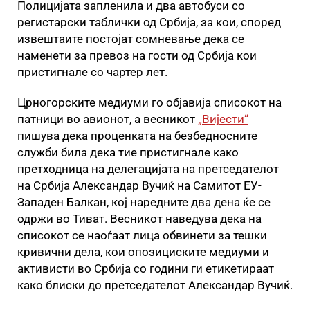
Полицијата запленила и два автобуси со
регистарски таблички од Србија, за кои, според
извештаите постојат сомневање дека се
наменети за превоз на гости од Србија кои
пристигнале со чартер лет.
Црногорските медиуми го објавија списокот на
патници во авионот, а весникот
„Вијести“
пишува дека проценката на безбедносните
служби била дека тие пристигнале како
претходница на делегацијата на претседателот
на Србија Александар Вучиќ на Самитот ЕУ-
Западен Балкан, кој наредните два дена ќе се
одржи во Тиват. Весникот наведува дека на
списокот се наоѓаат лица обвинети за тешки
кривични дела, кои опозициските медиуми и
активисти во Србија со години ги етикетираат
како блиски до претседателот Александар Вучиќ.