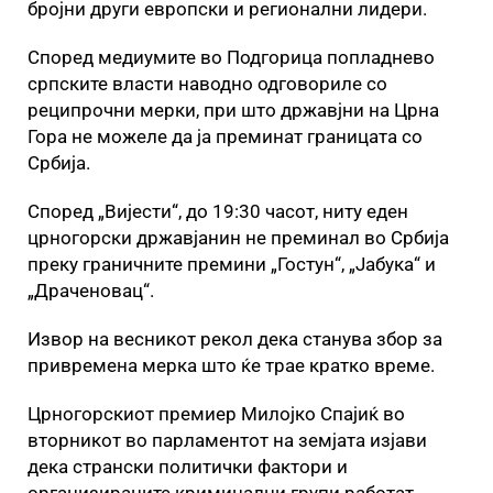
бројни други европски и регионални лидери.
Според медиумите во Подгорица попладнево
српските власти наводно одговориле со
реципрочни мерки, при што државјни на Црна
Гора не можеле да ја преминат границата со
Србија.
Според „Вијести“, до 19:30 часот, ниту еден
црногорски државјанин не преминал во Србија
преку граничните премини „Гостун“, „Јабука“ и
„Драченовац“.
Извор на весникот рекол дека станува збор за
привремена мерка што ќе трае кратко време.
Црногорскиот премиер Милојко Спајиќ во
вторникот во парламентот на земјата изјави
дека странски политички фактори и