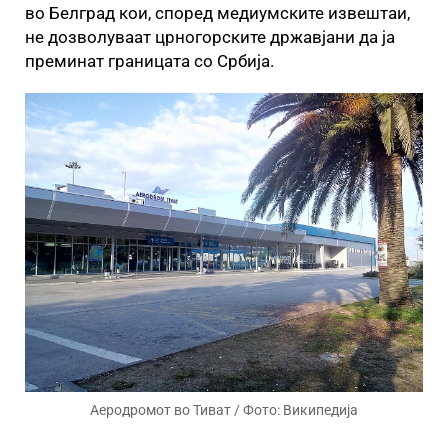
во Белград кои, според медиумските извештаи,
не дозволуваат црногорските државјани да ја
преминат границата со Србија.
Аеродромот во Тиват / Фото: Википедија