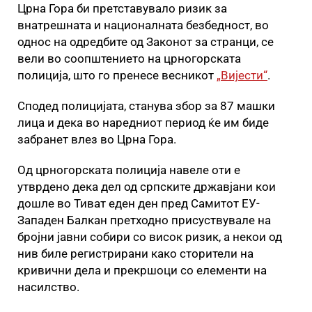
Црна Гора би претставувало ризик за
внатрешната и националната безбедност, во
однос на одредбите од Законот за странци, се
вели во соопштението на црногорската
полиција, што го пренесе весникот
„Вијести“
.
Сподед полицијата, станува збор за 87 машки
лица и дека во наредниот период ќе им биде
забранет влез во Црна Гора.
Од црногорската полиција навеле оти е
утврдено дека дел од српските државјани кои
дошле во Тиват еден ден пред Самитот ЕУ-
Западен Балкан претходно присуствувале на
бројни јавни собири со висок ризик, а некои од
нив биле регистрирани како сторители на
кривични дела и прекршоци со елементи на
насилство.