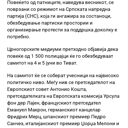
Повеќето од патниците, наведува весникот, се
поврзани со режимот на Српската напредна
партија (СНС), која ги ангажира за состаноци,
обезбедување партиски простории и
организирање протести за поддршка доколку е
потребно.
Црногорските медиуми претходно објавија дека
повеќе од 1 500 полицајци ќе го обезбедуваат
самитот на 4 и 5 јуни во Тиват.
На самитот ќе се соберат учесници на највисоко
политичко ниво. Меѓу нив се претседателот на
Европскиот совет Антонио Кошта,
претседателката на Европската комисија Урсула
фон дер Лајен, францускиот претседател
Емануел Макрон, германскиот канцелар
Фридрих Мерц, шпанскиот премиер Педро
Санчез, италијанскиот премиер Џорџа Мелони и