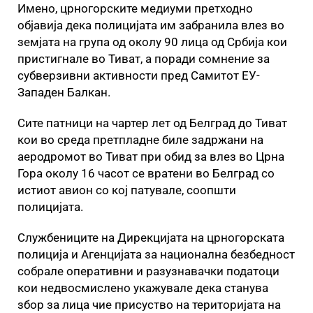
Имено, црногорските медиуми претходно
објавија дека полицијата им забранила влез во
земјата на група од околу 90 лица од Србија кои
пристигнале во Тиват, а поради сомнение за
субверзивни активности пред Самитот ЕУ-
Западен Балкан.
Сите патници на чартер лет од Белград до Тиват
кои во среда претпладне биле задржани на
аеродромот во Тиват при обид за влез во Црна
Гора околу 16 часот се вратени во Белград со
истиот авион со кој патувале, соопшти
полицијата.
Службениците на Дирекцијата на црногорската
полиција и Агенцијата за национална безбедност
собрале оперативни и разузнавачки податоци
кои недвосмислено укажувале дека станува
збор за лица чие присуство на територијата на