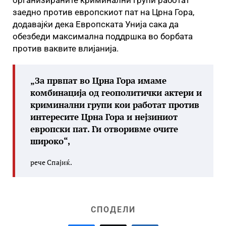
организираните криминални групи работат
заедно против европскиот пат на Црна Гора,
додавајќи дека Европската Унија сака да
обезбеди максимална поддршка во борбата
против ваквите влијанија.
„За првпат во Црна Гора имаме
комбинација од геополитички актери и
криминални групи кои работат против
интересите Црна Гора и нејзиниот
европски пат. Ги отворивме очите
широко“,
рече Спајиќ.
СПОДЕЛИ