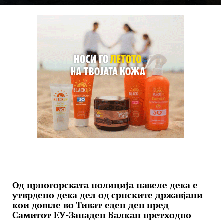
Од црногорската полиција навеле дека е
утврдено дека дел од српските државјани
кои дошле во Тиват еден ден пред
Самитот ЕУ-Западен Балкан претходно