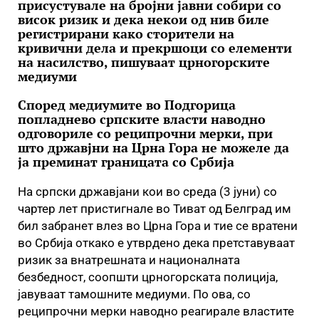
присустувале на бројни јавни собири со
висок ризик и дека некои од нив биле
регистрирани како сторители на
кривични дела и прекршоци со елементи
на насилство, пишуваат црногорските
медиуми
Според медиумите во Подгорица
попладнево српските власти наводно
одговориле со реципрочни мерки, при
што државјни на Црна Гора не можеле да
ја преминат границата со Србија
На српски државјани кои во среда (3 јуни) со
чартер лет пристигнале во Тиват од Белград им
бил забранет влез во Црна Гора и тие се вратени
во Србија откако е утврдено дека претставуваат
ризик за внатрешната и националната
безбедност, соопшти црногорската полиција,
јавуваат тамошните медиуми. По ова, со
реципрочни мерки наводно реагирале властите