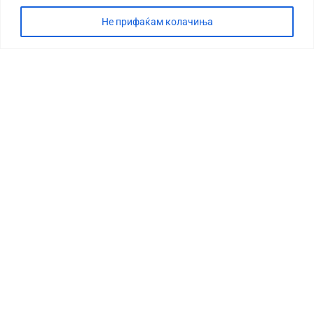
Не прифаќам колачиња
СТОРИЈА
ДЕБАТА
САБОТАЖА
ТИМ
КОНТАКТ