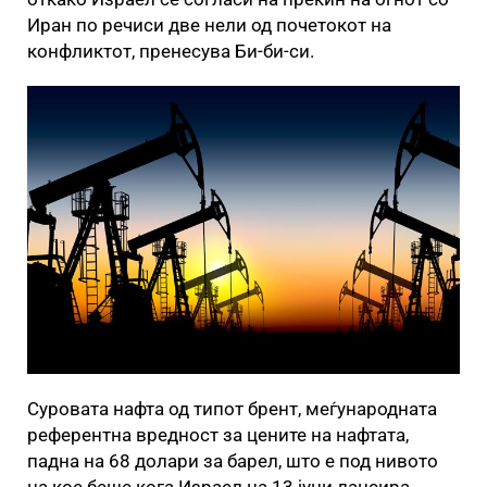
Иран по речиси две нели од почетокот на
конфликтот, пренесува Би-би-си.
Суровата нафта од типот брент, меѓународната
референтна вредност за цените на нафтата,
падна на 68 долари за барел, што е под нивото