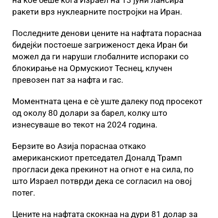
на кое беше кога Израел на 13 јуни лансира
ракети врз нуклеарните постројки на Иран.
Последните денови цените на нафтата пораснаа
бидејќи постоеше загриженост дека Иран би
можел да ги наруши глобалните испораки со
блокирање на Ормускиот Теснец, клучен
превозен пат за нафта и гас.
Моментната цена е сè уште далеку под просекот
од околу 80 долари за барел, колку што
изнесуваше во текот на 2024 година.
Берзите во Азија пораснаа откако
американскиот претседател Доналд Трамп
прогласи дека прекинот на огнот е на сила, по
што Израел потврди дека се согласил на овој
потег.
Цените на нафтата скокнаа на дури 81 долар за