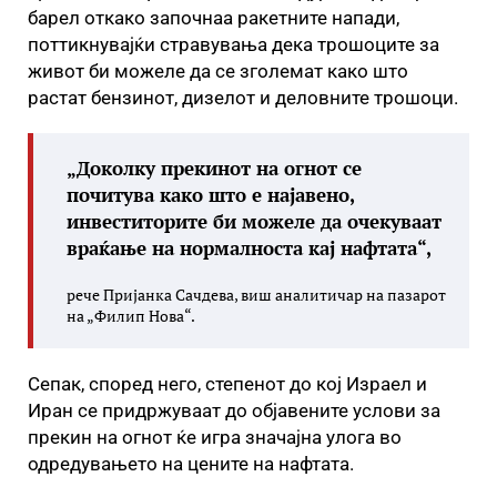
барел откако започнаа ракетните напади,
поттикнувајќи стравувања дека трошоците за
живот би можеле да се зголемат како што
растат бензинот, дизелот и деловните трошоци.
„Доколку прекинот на огнот се
почитува како што е најавено,
инвеститорите би можеле да очекуваат
враќање на нормалноста кај нафтата“,
рече Пријанка Сачдева, виш аналитичар на пазарот
на „Филип Нова“.
Сепак, според него, степенот до кој Израел и
Иран се придржуваат до објавените услови за
прекин на огнот ќе игра значајна улога во
одредувањето на цените на нафтата.