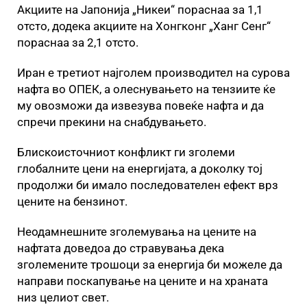
Акциите на Јапонија „Никеи“ пораснаа за 1,1
отсто, додека акциите на Хонгконг „Ханг Сенг“
пораснаа за 2,1 отсто.
Иран е третиот најголем производител на сурова
нафта во ОПЕК, а олеснувањето на тензиите ќе
му овозможи да извезува повеќе нафта и да
спречи прекини на снабдувањето.
Блискоисточниот конфликт ги зголеми
глобалните цени на енергијата, а доколку тој
продолжи би имало последователен ефект врз
цените на бензинот.
Неодамнешните зголемувања на цените на
нафтата доведоа до стравувања дека
зголемените трошоци за енергија би можеле да
направи поскапување на цените и на храната
низ целиот свет.