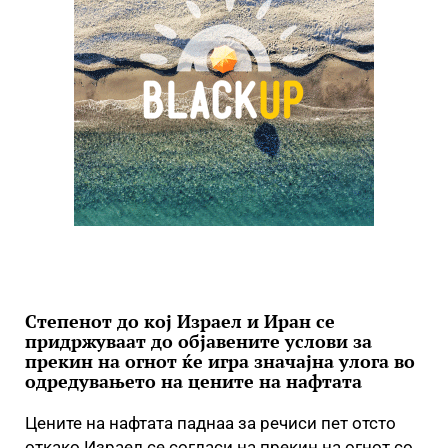
Степенот до кој Израел и Иран се
придржуваат до објавените услови за
прекин на огнот ќе игра значајна улога во
одредувањето на цените на нафтата
Цените на нафтата паднаа за речиси пет отсто
откако Израел се согласи на прекин на огнот со