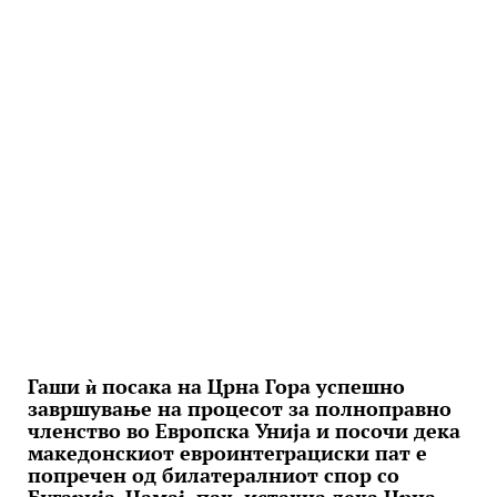
Гаши ѝ посака на Црна Гора успешно
завршување на процесот за полноправно
членство во Европска Унија и посочи дека
македонскиот евроинтеграциски пат е
попречен од билатералниот спор со