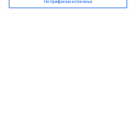
Не прифаќам колачиња
СТОРИЈА
ДЕБАТА
САБОТАЖА
ТИМ
КОНТАКТ