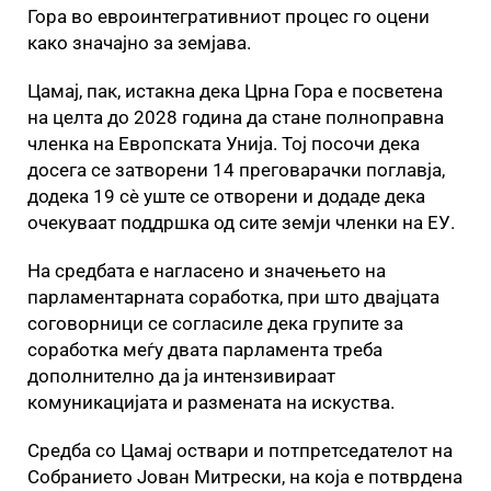
Гора во евроинтегративниот процес го оцени
како значајно за земјава.
Цамај, пак, истакна дека Црна Гора е посветена
на целта до 2028 година да стане полноправна
членка на Европската Унија. Тој посочи дека
досега се затворени 14 преговарачки поглавја,
додека 19 сѐ уште се отворени и додаде дека
очекуваат поддршка од сите земји членки на ЕУ.
На средбата е нагласено и значењето на
парламентарната соработка, при што двајцата
соговорници се согласиле дека групите за
соработка меѓу двата парламента треба
дополнително да ја интензивираат
комуникацијата и размената на искуства.
Средба со Цамај оствари и потпретседателот на
Собранието Јован Митрески, на која е потврдена