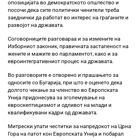
опозицијата во демократското општество и
посочи дека сите политички чинители треба
заеднички да работат во интерес на граѓаните и
развојот на државата.
Соговорниците разговараа и за измените на
Изборниот законик, правичната застапеност на
жените и мажите во парламентот, како и за
евроинтегративниот процес на државата.
Во разговорите е отворено и прашањето за
односите со Бугарија, при што е оценето дека
долгото чекање за членство во Европската
Унија придонесува за зголемување на
евроскептицизмот и одливот на млади и
квалификувани кадри од државата.
Митрески упати честитки за напредокот на Црна
Гора на патот кон Европската Унија и побарал