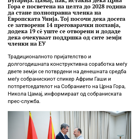
Бугарија. Цамај, пак, истакна дека Црна
Гора е посветена на целта до 2028 година
да стане полноправна членка на
Европската Унија. Тој посочи дека досега
се затворени 14 преговарачки поглавја,
додека 19 сѐ уште се отворени и додаде
дека очекуваат поддршка од сите земји
членки на ЕУ
Традиционалното пријателство и
долгогодишната конструктивна соработка меѓу
двете земји се потврдени на денешната средба
меѓу собранискиот спикер Африм Гаши и
потпретседателот на Собранието на Црна Гора,
Никола Цамај, информираат од собраниската
прес-служба.