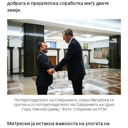
добрата и пријателска соработка меѓу двете
земји.
Потпретседателот на Собранието Јован Митрески се
сретна и со потпретседателот на Собранието на Црна
Гора, Никола Цамај / Фото: Собрание на РСМ
Митрески ја истакна важноста на улогата на