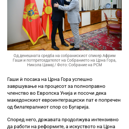
Од денешната средба на собранискиот спикер Африм
Гаши и потпретседателот на Собранието на Црна Гора,
Никола Цамај / Фото: Собрание на РСМ
Гаши ѝ посака на Црна Гора успешно
завршување на процесот за полноправно
членство во Европска Унија и посочи дека
македонскиот евроинтеграциски пат е попречен
од билатералниот спор со Бугарија.
Според него, државата продолжува интензивно
да работи на реформите, а искуството на Црна