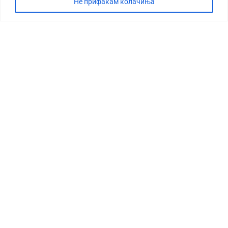
Не прифаќам колачиња
СТОРИЈА
ДЕБАТА
САБОТАЖА
ТИМ
КОНТАКТ