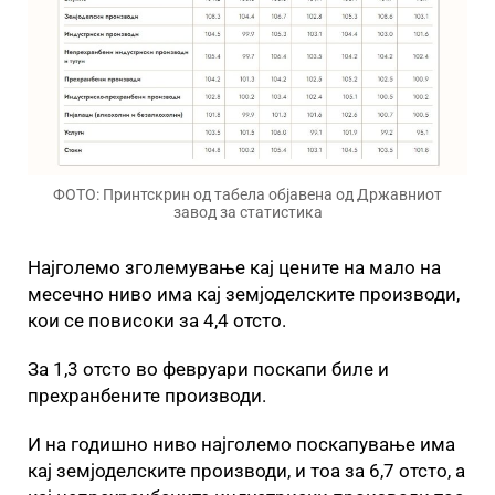
ФОТО: Принтскрин од табела објавена од Државниот
завод за статистика
Најголемо зголемување кај цените на мало на
месечно ниво има кај земјоделските производи,
кои се повисоки за 4,4 отсто.
За 1,3 отсто во февруари поскапи биле и
прехранбените производи.
И на годишно ниво најголемо поскапување има
кај земјоделските производи, и тоа за 6,7 отсто, а