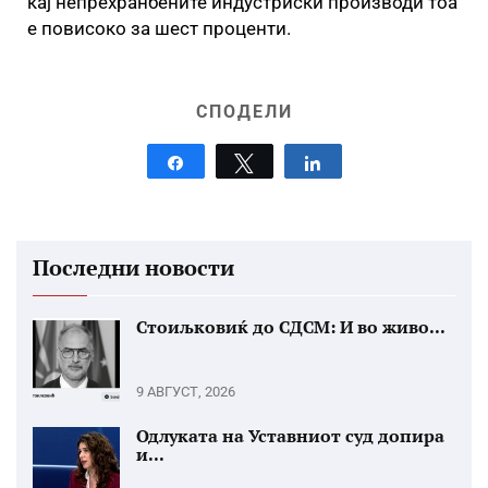
кај непрехранбените индустриски производи тоа
е повисоко за шест проценти.
СПОДЕЛИ
Share
Tweet
Share
Последни новости
Стоиљковиќ до СДСМ: И во живо...
9 АВГУСТ, 2026
Одлуката на Уставниот суд допира
и...