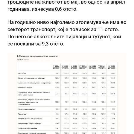
трошоците на животот во мај, во однос на април
годинава, изнесува 0,6 отсто.
На годишно ниво најголемо зголемување има во
секторот транспорт, кој е повисок за 11 отсто.
По него се алкохолните пијалаци и тутунот, кои
се поскапи за 9,3 отсто.