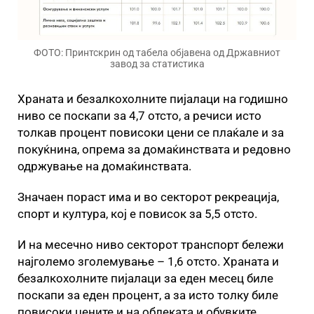
ФОТО: Принтскрин од табела објавена од Државниот
завод за статистика
Храната и безалкохолните пијалаци на годишно
ниво се поскапи за 4,7 отсто, а речиси исто
толкав процент повисоки цени се плаќале и за
покуќнина, опрема за домаќинствата и редовно
одржување на домаќинствата.
Значаен пораст има и во секторот рекреација,
спорт и култура, кој е повисок за 5,5 отсто.
И на месечно ниво секторот транспорт бележи
најголемо зголемување – 1,6 отсто. Храната и
безалкохолните пијалаци за еден месец биле
поскапи за еден процент, а за исто толку биле
повисоки цените и на облеката и обувките.