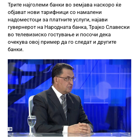
Трите најголеми банки во земјава наскоро ќе
објават нови тарифници со намалени
надоместоци за платните услуги, најави
гувернерот на Народната банка, Трајко Славески
во телевизиско гостување и посочи дека
очекува овој пример да го следат и другите
банки.