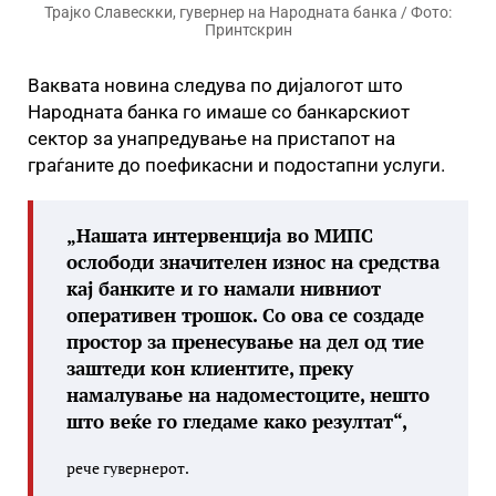
Трајко Славескки, гувернер на Народната банка / Фото:
Принтскрин
Ваквата новина следува по дијалогот што
Народната банка го имаше со банкарскиот
сектор за унапредување на пристапот на
граѓаните до поефикасни и подостапни услуги.
„Нашата интервенција во МИПС
ослободи значителен износ на средства
кај банките и го намали нивниот
оперативен трошок. Со ова се создаде
простор за пренесување на дел од тие
заштеди кон клиентите, преку
намалување на надоместоците, нешто
што веќе го гледаме како резултат“,
рече гувернерот.