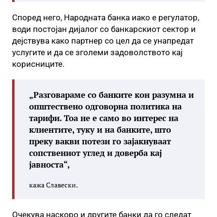
Според него, Народната банка иако е регулатор,
води постојан дијалог со банкарскиот сектор и
дејствува како партнер со цел да се унапредат
услугите и да се зголеми задоволството кај
корисниците.
„Разговараме со банките кон разумна и
општествено одговорна политика на
тарифи. Тоа не е само во интерес на
клиентите, туку и на банките, што
преку вакви потези го зајакнуваат
сопствениот углед и доверба кај
јавноста“,
кажа Славески.
Очекува наскоро и другите банки да го следат