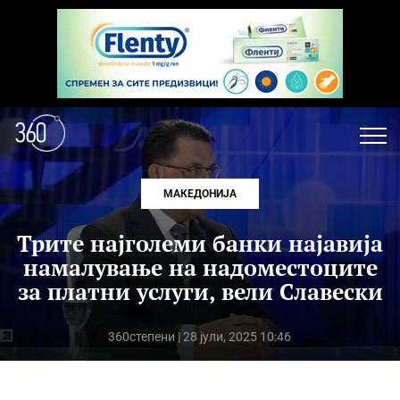
МАКЕДОНИЈА
Трите најголеми банки најавија
намалување на надоместоците
за платни услуги, вели Славески
360степени
| 28 јули, 2025 10:46