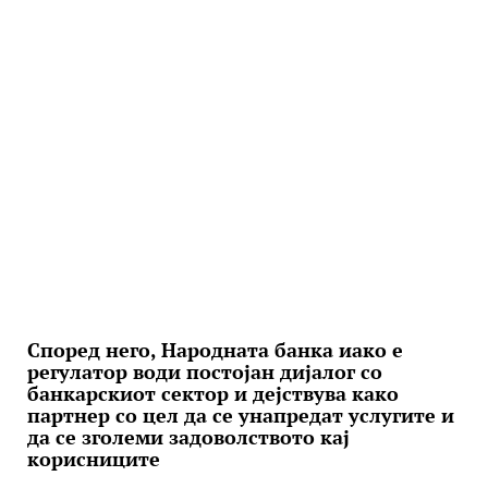
Според него, Народната банка иако е
регулатор води постојан дијалог со
банкарскиот сектор и дејствува како
партнер со цел да се унапредат услугите и
да се зголеми задоволството кај
корисниците