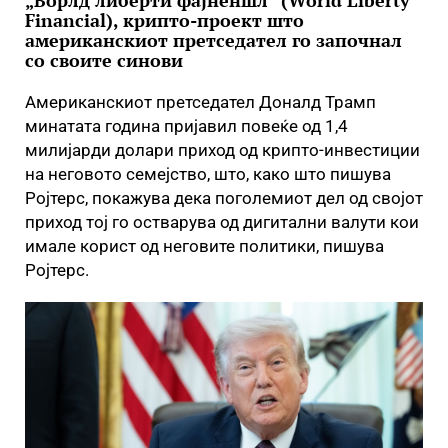
„Ворлд либерти фајненшл“ (World Liberty
Financial), крипто-проект што
американскиот претседател го започнал
со своите синови
Американскиот претседател Доналд Трамп
минатата година пријавил повеќе од 1,4
милијарди долари приход од крипто-инвестиции
на неговото семејство, што, како што пишува
Ројтерс, покажува дека поголемиот дел од својот
приход тој го остварува од дигитални валути кои
имале корист од неговите политики, пишува
Ројтерс.