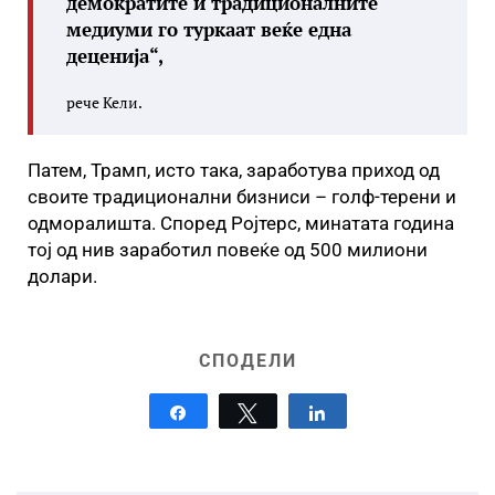
демократите и традиционалните
медиуми го туркаат веќе една
деценија“,
рече Кели.
Патем, Трамп, исто така, заработува приход од
своите традиционални бизниси – голф-терени и
одморалишта. Според Ројтерс, минатата година
тој од нив заработил повеќе од 500 милиони
долари.
СПОДЕЛИ
Share
Tweet
Share