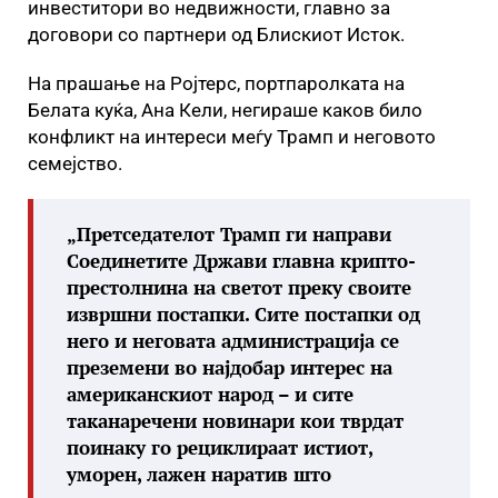
инвеститори во недвижности, главно за
договори со партнери од Блискиот Исток.
На прашање на Ројтерс, портпаролката на
Белата куќа, Ана Кели, негираше каков било
конфликт на интереси меѓу Трамп и неговото
семејство.
„Претседателот Трамп ги направи
Соединетите Држави главна крипто-
престолнина на светот преку своите
извршни постапки. Сите постапки од
него и неговата администрација се
преземени во најдобар интерес на
американскиот народ – и сите
таканаречени новинари кои тврдат
поинаку го рециклираат истиот,
уморен, лажен наратив што