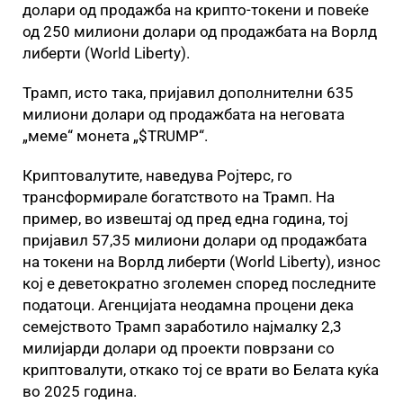
долари од продажба на крипто-токени и повеќе
од 250 милиони долари од продажбата на Ворлд
либерти (World Liberty).
Трамп, исто така, пријавил дополнителни 635
милиони долари од продажбата на неговата
„меме“ монета „$TRUMP“.
Криптовалутите, наведува Ројтерс, го
трансформирале богатството на Трамп. На
пример, во извештај од пред една година, тој
пријавил 57,35 милиони долари од продажбата
на токени на Ворлд либерти (World Liberty), износ
кој е деветократно зголемен според последните
податоци. Агенцијата неодамна процени дека
семејството Трамп заработило најмалку 2,3
милијарди долари од проекти поврзани со
криптовалути, откако тој се врати во Белата куќа
во 2025 година.