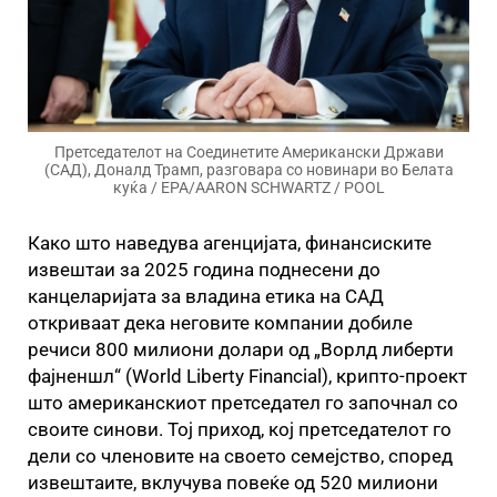
Претседателот на Соединетите Американски Држави
(САД), Доналд Трамп, разговара со новинари во Белата
куќа / EPA/AARON SCHWARTZ / POOL
Како што наведува агенцијата, финансиските
извештаи за 2025 година поднесени до
канцеларијата за владина етика на САД
откриваат дека неговите компании добиле
речиси 800 милиони долари од „Ворлд либерти
фајненшл“ (World Liberty Financial), крипто-проект
што американскиот претседател го започнал со
своите синови. Тој приход, кој претседателот го
дели со членовите на своето семејство, според
извештаите, вклучува повеќе од 520 милиони