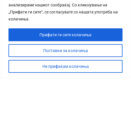
анализираме нашиот сообраќај. Со кликнување на
„Прифати ги сите“, се согласувате со нашата употреба на
колачиња.
Прифати ги сите колачиња
Поставки за колачиња
Не прифаќам колачиња
СТОРИЈА
ДЕБАТА