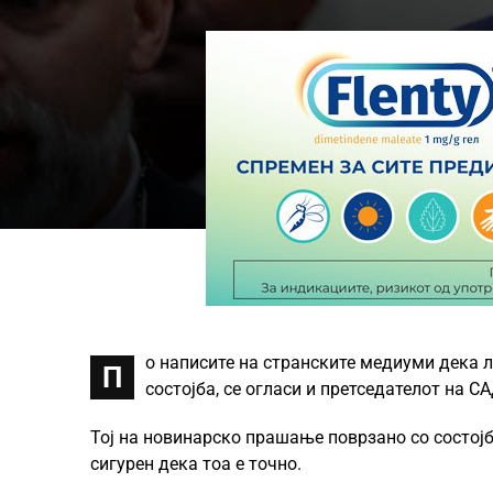
о написите на странските медиуми дека л
П
состојба, се огласи и претседателот на С
Тој на новинарско прашање поврзано со состојб
сигурен дека тоа е точно.