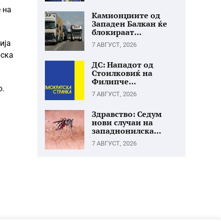
 на
Камионџиите од
Западен Балкан ќе
блокираат...
ија
7 АВГУСТ, 2026
рска
ДС: Нападот од
Стоилковиќ на
Филипче...
о.
7 АВГУСТ, 2026
Здравство: Седум
нови случаи на
западнонилска...
7 АВГУСТ, 2026