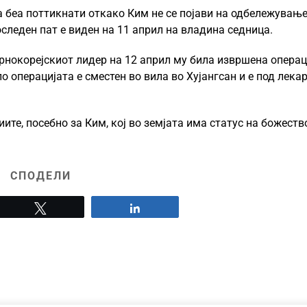
 беа поттикнати откако Ким не се појави на одбележување
оследен пат е виден на 11 април на владина седница.
рнокорејскиот лидер на 12 април му била извршена операц
о операцијата е сместен во вила во Хујангсан и е под лека
те, посебно за Ким, кој во земјата има статус на божеств
СПОДЕЛИ
Tweet
Share