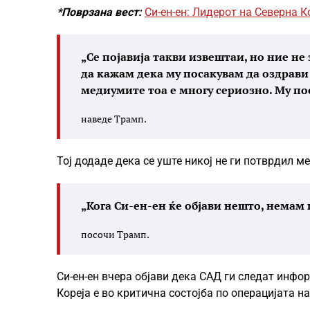
*Поврзана вест:
Си-ен-ен: Лидерот на Северна К
„Се појавија такви извештаи, но ние н
да кажам дека му посакувам да оздрави 
медиумите тоа е многу сериозно. Му по
наведе Трамп.
Тој додаде дека се уште никој не ги потврдил ме
„Кога Си-ен-ен ќе објави нешто, немам 
посочи Трамп.
Си-ен-ен вчера објави дека САД ги следат инфо
Кореја е во критична состојба по операцијата на