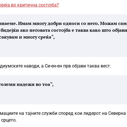
ореја во критична состојба?
е знаеме. Имам многу добри односи со него. Можам са
бидејќи ако неговата состојба е таква како што објави
сакувам и многу среќа“,
диумските наводи, а Си-ен-ен прв објави таква вест.
големи надежи во тоа“,
рмациите на тајните служби според кои лидерот на Северна
 срцето.