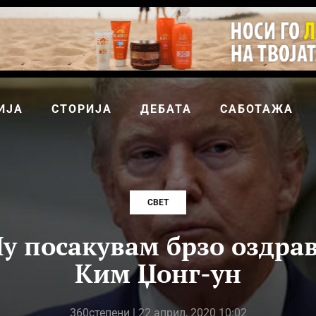
ИЈА
СТОРИЈА
ДЕБАТА
САБОТАЖА
СВЕТ
у посакувам брзо оздра
Ким Џонг-ун
360степени
| 22 април, 2020 10:02