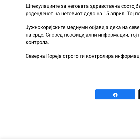
Шпекулациите за неговата здравствена состојба
роденденот на неговиот дедо на 15 април. Тој п
Јужнокорејските медиуми објавија дека на севе
на срце. Според неофицијални информации, тој п
контрола.
Северна Кореја строго ги контролира информации
Share