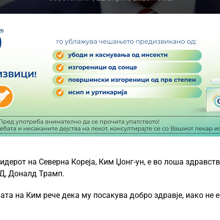
идерот на Северна Кореја, Ким Џонг-ун, е во лоша здравст
АД, Доналд Трамп.
ата на Ким рече дека му посакува добро здравје, иако не е