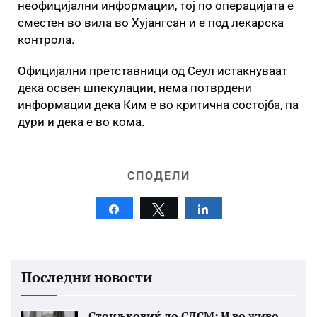
неофицијални информации, тој по операцијата е
сместен во вила во Хујангсан и е под лекарска
контрола.
Официјални претставници од Сеул истакнуваат
дека освен шпекулации, нема потврдени
информации дека Ким е во критична состојба, па
дури и дека е во кома.
СПОДЕЛИ
Share
Tweet
Share
Последни новости
Стоиљковиќ до СДСМ: И во живо...