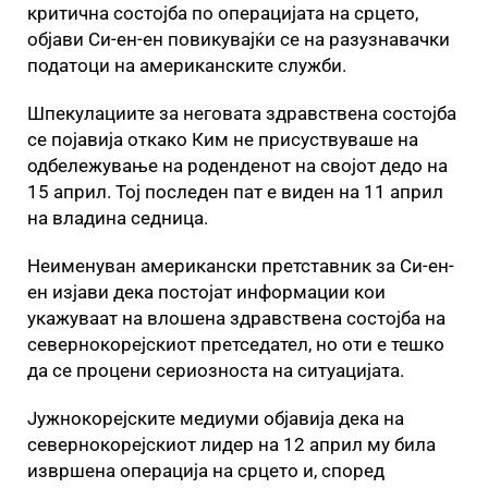
критична состојба по операцијата на срцето,
објави Си-ен-ен повикувајќи се на разузнавачки
податоци на американските служби.
Шпекулациите за неговата здравствена состојба
се појавија откако Ким не присуствуваше на
одбележување на роденденот на својот дедо на
15 април. Тој последен пат е виден на 11 април
на владина седница.
Неименуван американски претставник за Си-ен-
ен изјави дека постојат информации кои
укажуваат на влошена здравствена состојба на
севернокорејскиот претседател, но оти е тешко
да се процени сериозноста на ситуацијата.
Јужнокорејските медиуми објавија дека на
севернокорејскиот лидер на 12 април му била
извршена операција на срцето и, според