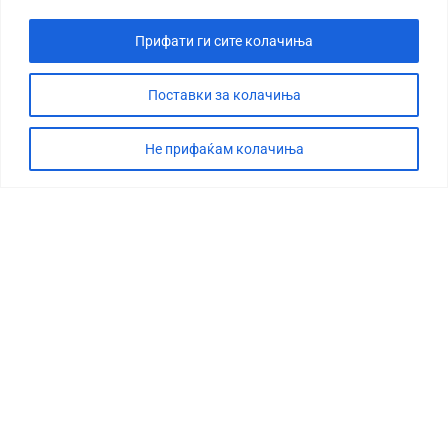
Прифати ги сите колачиња
Поставки за колачиња
Не прифаќам колачиња
СТОРИЈА
ДЕБАТА
САБОТАЖА
ТИМ
КОНТАКТ