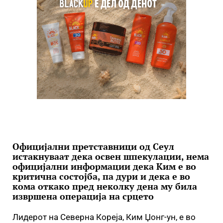
Официјални претставници од Сеул
истакнуваат дека освен шпекулации, нема
официјални информации дека Ким е во
критична состојба, па дури и дека е во
кома откако пред неколку дена му била
извршена операција на срцето
Лидерот на Северна Кореја, Ким Џонг-ун, е во