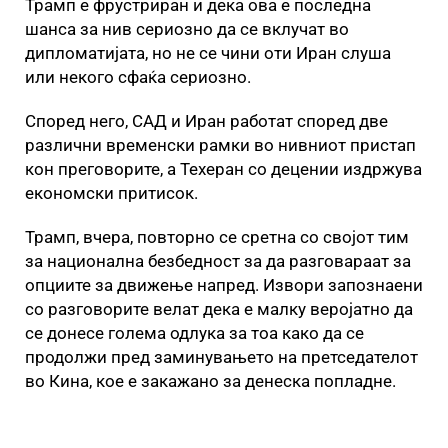
Трамп е фрустриран и дека ова е последна
шанса за нив сериозно да се вклучат во
дипломатијата, но не се чини оти Иран слуша
или некого сфаќа сериозно.
Според него, САД и Иран работат според две
различни временски рамки во нивниот пристап
кон преговорите, а Техеран со децении издржува
економски притисок.
Трамп, вчера, повторно се сретна со својот тим
за национална безбедност за да разговараат за
опциите за движење напред. Извори запознаени
со разговорите велат дека е малку веројатно да
се донесе голема одлука за тоа како да се
продолжи пред заминувањето на претседателот
во Кина, кое е закажано за денеска попладне.