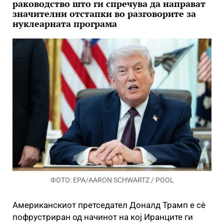
раководство што ги спречува да направат
значителни отстапки во разговорите за
нуклеарната програма
ФОТО: EPA/AARON SCHWARTZ / POOL
Американскиот претседател Доналд Трамп е сè
пофрустриран од начинот на кој Иранците ги