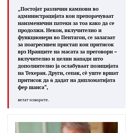
„Постојат различни кампови во
администрацијата кои препорачуваат
наизменични патеки за тоа како да се
продолжи. Некои, вклучително и
функционери во Пентагон, се залагаат
за поагресивен пристап кон притисок
врз Иранците на масата за преговори –
вклучително и целни напади што
дополнително ја ослабуваат позицијата
на Техеран. Други, сепак, сè уште вршат
притисок да ѝ дадат на дипломатијата
фер шанса“,
велат изворите.