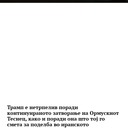
Трамп е нетрпелив поради
континуираното затворање на Ормускиот
Теснец, како и поради она што тој го
смета за поделба во иранското