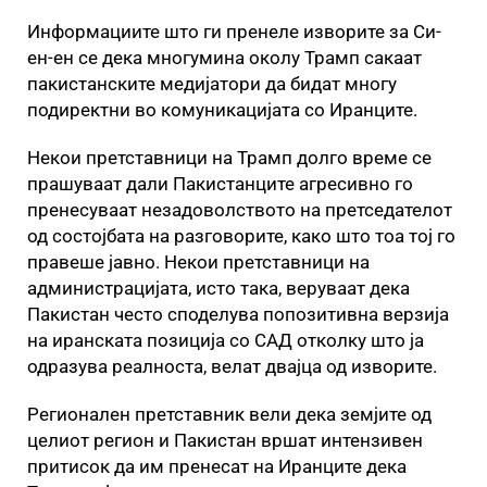
Информациите што ги пренеле изворите за Си-
ен-ен се дека многумина околу Трамп сакаат
пакистанските медијатори да бидат многу
подиректни во комуникацијата со Иранците.
Некои претставници на Трамп долго време се
прашуваат дали Пакистанците агресивно го
пренесуваат незадоволството на претседателот
од состојбата на разговорите, како што тоа тој го
правеше јавно. Некои претставници на
администрацијата, исто така, веруваат дека
Пакистан често споделува попозитивна верзија
на иранската позиција со САД отколку што ја
одразува реалноста, велат двајца од изворите.
Регионален претставник вели дека земјите од
целиот регион и Пакистан вршат интензивен
притисок да им пренесат на Иранците дека