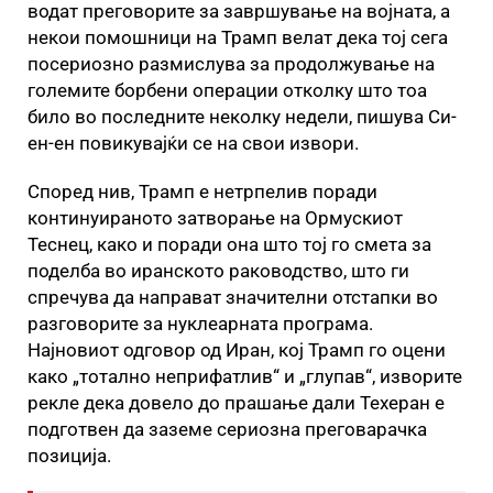
водат преговорите за завршување на војната, а
некои помошници на Трамп велат дека тој сега
посериозно размислува за продолжување на
големите борбени операции отколку што тоа
било во последните неколку недели, пишува Си-
ен-ен повикувајќи се на свои извори.
Според нив, Трамп е нетрпелив поради
континуираното затворање на Ормускиот
Теснец, како и поради она што тој го смета за
поделба во иранското раководство, што ги
спречува да направат значителни отстапки во
разговорите за нуклеарната програма.
Најновиот одговор од Иран, кој Трамп го оцени
како „тотално неприфатлив“ и „глупав“, изворите
рекле дека довело до прашање дали Техеран е
подготвен да заземе сериозна преговарачка
позиција.