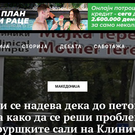
ИЈА
СТОРИЈА
ДЕБАТА
САБОТАЖА
МАКЕДОНИЈА
и се надева дека до пето
а како да се реши пробле
руршките сали на Клини