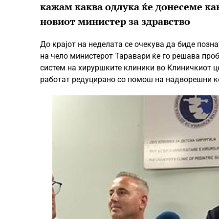
кажам каква одлука ќе донесеме как
новиот министер за здравство
До крајот на неделата се очекува да биде позн
на чело министерот Таравари ќе го решава пр
систем на хируршките клиники во Клиничкиот це
работат редуцирано со помош на надворешни к