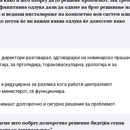
а како и што побргу да го решиме проблемот. Ми треб
ефинитивна одлука дали да одиме на брзо решавање н
а и веднаш инсталирање на комплетно нов систем или
до петок ќе ви кажам каква одлука ќе донесеме како
и директори разговарал, одговарајќи на новинарско праша
ија, за пртопедија, тораковаскуларна, урологија и за
е редуцирана за разлика кога работи централниот
 министерот, сè функционира.
 немаат долгорочно и сигурно решение за проблемот.
деме што побргу долгорочно решение бидејќи сепак
сти се лекуваат тука“,