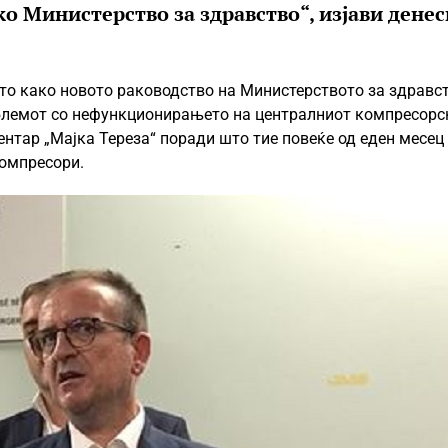
о Министерство за здравство“, изјави денес
ато како новото раководство на Министерството за здравс
облемот со нефункционирањето на централниот компресорс
нтар „Мајка Тереза“ поради што тие повеќе од еден месец
омпресори.