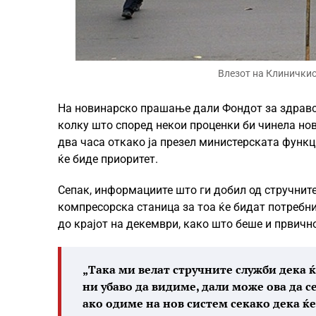
Влезот на Клиничкиот
На новинарско прашање дали Фондот за здравс
колку што според некои проценки би чинела но
два часа откако ја презел министерската функц
ќе биде приоритет.
Сепак, информациите што ги добил од стручните
компресорска станица за тоа ќе бидат потребни
до крајот на декември, како што беше и првично
„Така ми велат стручните служби дека 
ни убаво да видиме, дали може ова да се
ако одиме на нов систем секако дека ќе