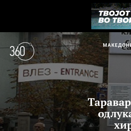
МАКЕДОН
Таравар
одлук
хи