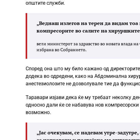
општите служби.
„Веднаш излегов на терен да видам тоа 
компресорите во салите на хируршките
вели министерот за здравство во новата влада на
избрана во Собранието.
Според она што му било кажано од директорите
додека во одредени, како на Абдоминална хирур
анестезиолозите не дозволувале тие да функци
Таравари изјави дека ќе му требаат неколку де
односно дали ќе се набавува нов компресорски 
возможно.
„Јас очекувам, се надевам утре-задутре