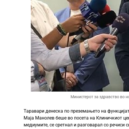
Министерот за здравство во н
Таравари денеска по преземањето на функција
Маја Манолев беше во посета на Клиничкиот цен
медиумите, се сретнал и разговарал со речиси с