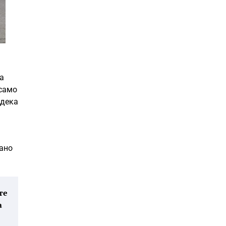
а
 само
 дека
рано
те
а