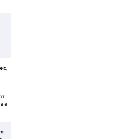
ис,
от,
а е
то