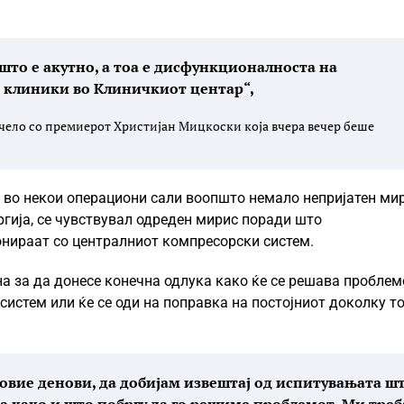
што е акутно, а тоа е дисфункционалноста на
 клиники во Клиничкиот центар“,
 чело со премиерот Христијан Мицкоски која вчера вечер беше
 во некои операциони сали воопшто немало непријатен мир
гија, се чувствувал одреден мирис поради што
онираат со централниот компресорски систем.
на за да донесе конечна одлука како ќе се решава проблем
систем или ќе се оди на поправка на постојниот доколку то
, овие денови, да добијам извештај од испитувањата ш