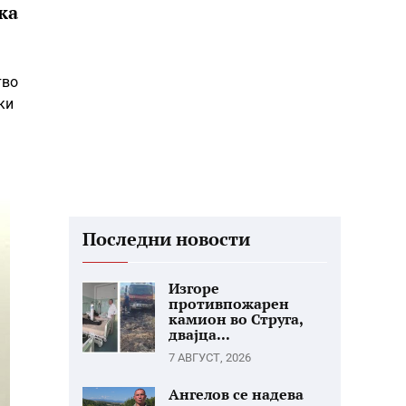
ка
тво
ки
Последни новости
Изгоре
противпожарен
камион во Струга,
двајца...
7 АВГУСТ, 2026
Ангелов се надева