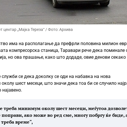
 центар „Мајка Тереза“ / Фото: Архива
тво има на располагање да префрли половина милион евр
вата компресорска станица, Таравари рече дека поминале
ија, но ова прашање, како што додаде, овие денови секако
 служби се дека доколку се оди на набавка на нова
 околу шест месеци, што значи дека тоа би се случило нај
 најавено.
ќе треба минимум околу шест месеци, меѓутоа дозволе
 поправи, ако може во ред сме, многу побргу ќе биде, 
 треба време“,