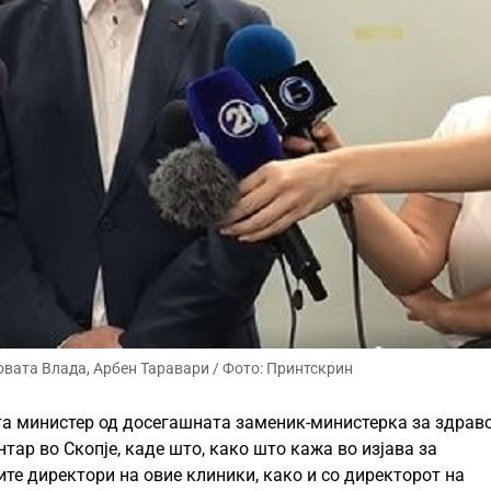
овата Влада, Арбен Таравари / Фото: Принтскрин
та министер од досегашната заменик-министерка за здрав
тар во Скопје, каде што, како што кажа во изјава за
ите директори на овие клиники, како и со директорот на