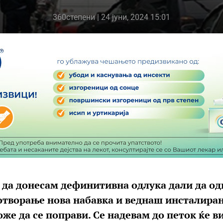
360степени
| 24 јуни, 2024 15:01
а да донесам дефинитивна одлука дали да о
 отворање нова набавка и веднаш инсталира
же да се поправи. Се надевам до петок ќе в