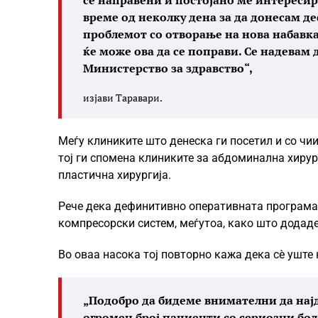
се направени и постојано ме интересир
време од неколку дена за да донесам д
проблемот со отворање на нова набавк
ќе може ова да се поправи. Се надевам 
Министерство за здравство“,
изјави Таравари.
Меѓу клиниките што денеска ги посетил и со чи
тој ги спомена клиниките за абдоминална хирург
пластична хирургија.
Рече дека дефинитивно оперативната програма 
компресорски систем, меѓутоа, како што додаде
Во оваа насока тој повторно кажа дека сè уште
„Подобро да бидеме внимателни да нај
огромен број пациенти со сериозни боле