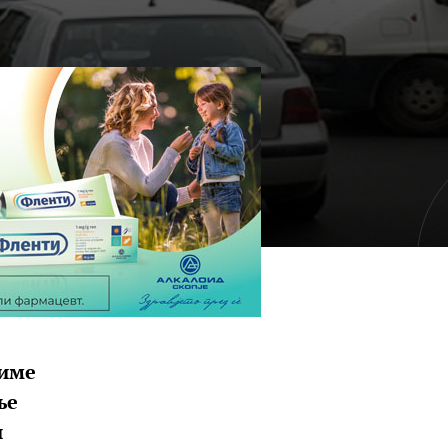
диме
ње
и