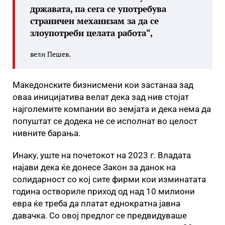
државата, па сега се употребува
страничен механизам за да се
злоупотреби целата работа“,
вели Пешев.
Македонските бизнисмени кои застанаа зад
оваа иницијатива велат дека зад нив стојат
најголемите компании во земјата и дека нема да
попуштат се додека не се исполнат во целост
нивните барања.
Инаку, уште на почетокот на 2023 г. Владата
најави дека ќе донесе Закон за данок на
солидарност со кој сите фирми кои изминатата
година оствориле приход од над 10 милиони
евра ќе треба да платат еднократна јавна
давачка. Со овој предлог се предвидуваше