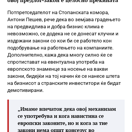
овој предлог-закон е целосно прекината
Потпретседателот на Стопанската комора,
Антони Пешев, рече дека во земјава градењето
на предвидлива и добра бизнис клима е
невозможно, се додека не се донесат клучни и
издржани закони со кои би се работело кон
подобрување на работењето на компаниите.
Дополнително, кажа дека многу силно ќе се
спротистават на евентуална употреба на
европското знаменце за носење на вакви
закони, бидејќи на тој начин ќе се нанесе штета
на бизнисот а странските инвеститори ќе бидат
демотивирани.
„Имаме впечаток дека овој механизам
се употребува и кога навистина се
европски законите, но и кога за тие
закони нема општ консезус во