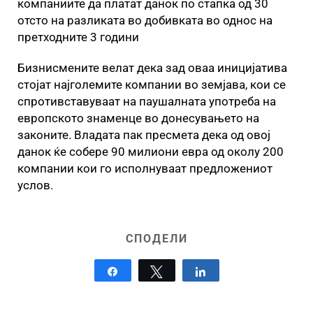
компаниите да платат данок по стапка од 30
отсто на разликата во добивката во однос на
претходните 3 години
Бизнисмените велат дека зад оваа иницијатива
стојат најголемите компании во земјава, кои се
спротивставуваат на паушалната употреба на
европското знаменце во донесувањето на
законите. Владата пак пресмета дека од овој
данок ќе собере 90 милиони евра од околу 200
компании кои го исполнуваат предложениот
услов.
СПОДЕЛИ
Share
Tweet
Share