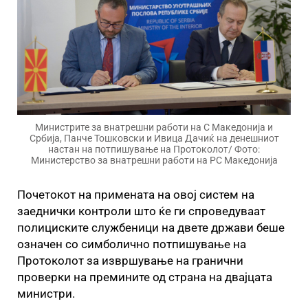
Министрите за внатрешни работи на С Македонија и
Србија, Панче Тошковски и Ивица Дачиќ на денешниот
настан на потпишување на Протоколот/ Фото:
Министерство за внатрешни работи на РС Македонија
Почетокот на примената на овој систем на
заеднички контроли што ќе ги спроведуваат
полициските службеници на двете држави беше
означен со симболично потпишување на
Протоколот за извршување на гранични
проверки на премините од страна на двајцата
министри.