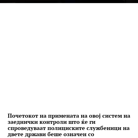
Почетокот на примената на овој систем на
заеднички контроли што ќе ги
спроведуваат полициските службеници на
двете држави беше означен со