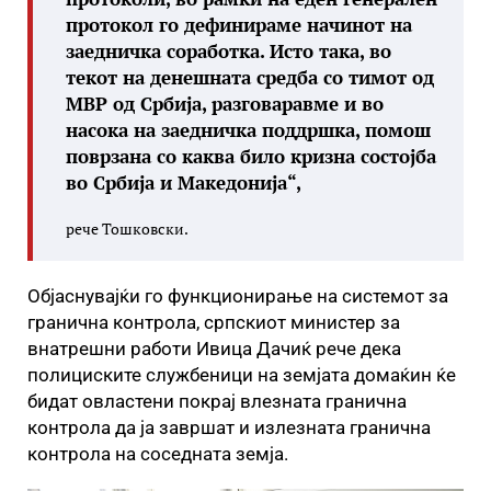
протокол го дефинираме начинот на
заедничка соработка. Исто така, во
текот на денешната средба со тимот од
МВР од Србија, разговаравме и во
насока на заедничка поддршка, помош
поврзана со каква било кризна состојба
во Србија и Македонија“,
рече Тошковски.
Објаснувајќи го функционирање на системот за
гранична контрола, српскиот министер за
внатрешни работи Ивица Дачиќ рече дека
полициските службеници на земјата домаќин ќе
бидат овластени покрај влезната гранична
контрола да ја завршат и излезната гранична
контрола на соседната земја.