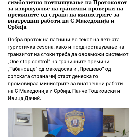
симболично потпишување на Протоколот
за извршување на гранични проверки на
премините од страна на министрите за
внатрешни работи на С Македонија и
Србија
Побрз проток на патници во текот на летната
туристичка сезона, како и поедноставување на
транзитот на стоки треба да овозможи системот
„One stop control“ на граничните премини
„Табановце“ од македоска и „Прешево“ од
српската страна чиј старт денеска го
промовираа министрите за внатрешни работи
на С Македонија и Србија, Панче Тошковски и
Ивица Дачиќ.