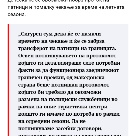
патници и помалку чекање за време на летната
сезона.
„Сигурен сум дека ќе се намали
времето на чекање и ќе се забрза
трансферот на патници на границата.
Освен потпишувањето на протоколот
којшто ги детализираше сите потребни
факти за да функционира заедничкиот
граничен премин, од македонска
страна беше потпишан протоколот
којшто би требало да овозможи
размена на полициски службеници во
рамки на оние туристички центри
коишто ги имаме по потреба во рамки
на одредени сезони. Да не
потпишуваме засебни договори,
протоколи, во рамки на еден генерален