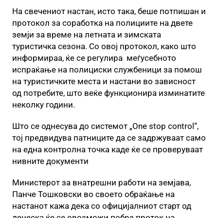
На свечениот настан, исто така, беше потпишан и
протокол за соработка на полициите на двете
земји за време на летната и зимската
туристичка сезона. Со овој протокол, како што
информираа, ќе се регулира меѓусебното
испраќање на полициски службеници за помош
на туристичките места и настани во зависност
од потребите, што веќе функционира изминатите
неколку години.
Што се однесува до системот „One stop control“,
тој предвидува патниците да се задржуваат само
на една контролна точка каде ќе се проверуваат
нивните документи
Министерот за внатрешни работи на земјава,
Панче Тошковски во своето обраќање на
настанот кажа дека со официјалниот старт од
денеска ќе се овозможи побрз проток на