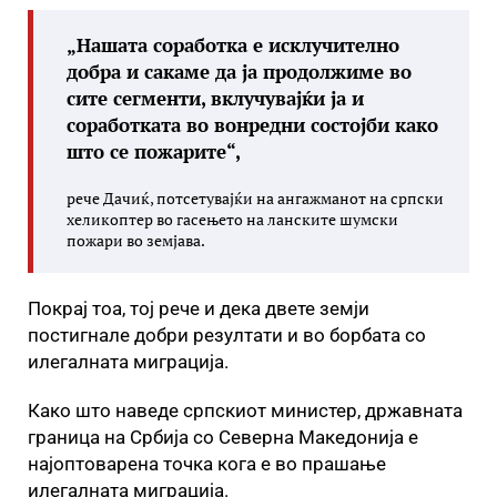
„Нашата соработка е исклучително
добра и сакаме да ја продолжиме во
сите сегменти, вклучувајќи ја и
соработката во вонредни состојби како
што се пожарите“,
рече Дачиќ, потсетувајќи на ангажманот на српски
хеликоптер во гасењето на ланските шумски
пожари во земјава.
Покрај тоа, тој рече и дека двете земји
постигнале добри резултати и во борбата со
илегалната миграција.
Како што наведе српскиот министер, државната
граница на Србија со Северна Македонија е
најоптоварена точка кога е во прашање
илегалната миграција.