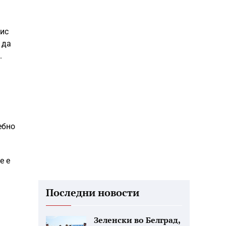
рис
 да
.
ебно
е е
Последни новости
Зеленски во Белград,