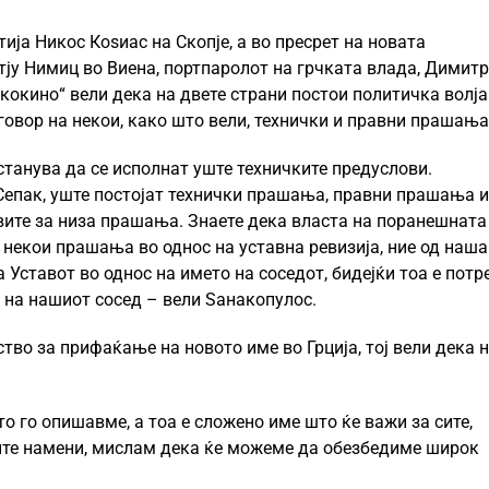
ија Никос Коѕиас на Скопје, а во пресрет на новата
тју Нимиц во Виена, портпаролот на грчката влада, Димит
 кокино“ вели дека на двете страни постои политичка волја
дговор на некои, како што вели, технички и правни прашања
станува да се исполнат уште техничките предуслови.
 Сепак, уште постојат технички прашања, правни прашања и
ите за низа прашања. Знаете дека власта на поранешната
некои прашања во однос на уставна ревизија, ние од наша
 Уставот во однос на името на соседот, бидејќи тоа е потр
и на нашиот сосед – вели Ѕанакопулос.
во за прифаќање на новото име во Грција, тој вели дека н
о го опишавме, а тоа е сложено име што ќе важи за сите,
 сите намени, мислам дека ќе можеме да обезбедиме широк