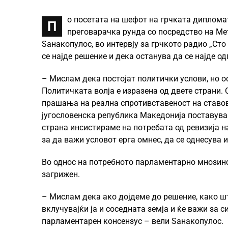
о посетата на шефот на грчката дипломат
П
преговарачка рунда со посредство на Ме
Ѕанакопулос, во интервју за грчкото радио „Сто
се најде решение и дека останува да се најде о
– Мислам дека постојат политички услови, но о
Политичката волја е изразена од двете страни.
прашања на реална спротивставеност на ставов
југословенска република Македонија поставува 
страна инсистираме на потребата од ревизија на
за да важи условот ерга омнес, да се однесува 
Во однос на потребното парламентарно мнозинст
загрижен.
– Мислам дека ако дојдеме до решение, како шт
вклучувајќи ја и соседната земја и ќе важи за
парламентарен консензус – вели Ѕанакопулос.