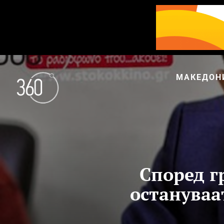
МАКЕДОН
Според г
остануваа