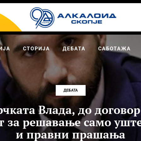
ИЈА
СТОРИЈА
ДЕБАТА
САБОТАЖА
ДЕБАТА
рчката Влада, до договор
т за решавање само ушт
и правни прашања