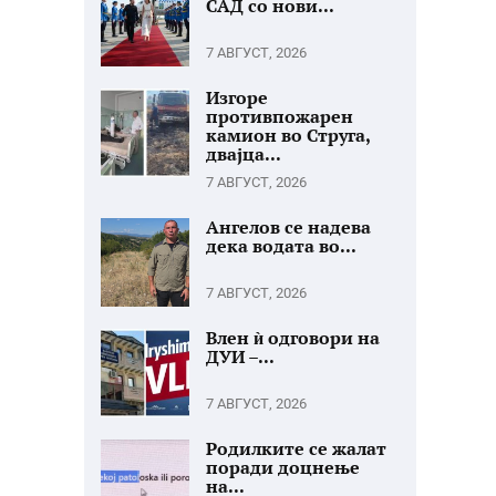
САД со нови...
7 АВГУСТ, 2026
Изгоре
противпожарен
камион во Струга,
двајца...
7 АВГУСТ, 2026
Ангелов се надева
дека водата во...
7 АВГУСТ, 2026
Влен ѝ одговори на
ДУИ –...
7 АВГУСТ, 2026
Родилките се жалат
поради доцнење
на...