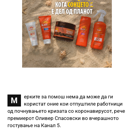
ерките за помош нема да може да ги
М
користат оние кои отпуштиле работници
од почнувањето кризата со коронавирусот, рече
премиерот Оливер Спасовски во вчерашното
гостување на Канал 5.