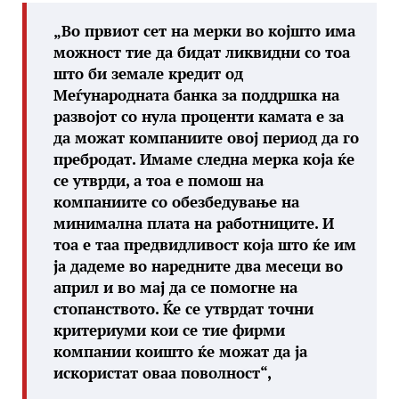
„Во првиот сет на мерки во којшто има
можност тие да бидат ликвидни со тоа
што би земале кредит од
Меѓународната банка за поддршка на
развојот со нула проценти камата е за
да можат компаниите овој период да го
пребродат. Имаме следна мерка која ќе
се утврди, а тоа е помош на
компаниите со обезбедување на
минимална плата на работниците. И
тоа е таа предвидливост која што ќе им
ја дадеме во наредните два месеци во
април и во мај да се помогне на
стопанството. Ќе се утврдат точни
критериуми кои се тие фирми
компании коишто ќе можат да ја
искористат оваа поволност“,