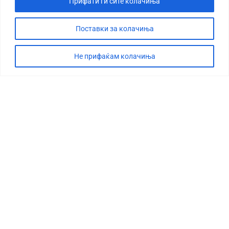
Прифати ги сите колачиња
Поставки за колачиња
Не прифаќам колачиња
СТОРИЈА
ДЕБАТА
САБОТАЖА
ТИМ
КОНТАКТ