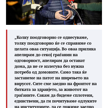
„Колку поодговорно се однесуваме,
толку поодговорно ќе се справиме со
целата оваа ситуација. Во оваа прилика
апелирам до секој граѓанин на
одговорност, апелирам да останат
дома, да не се излегува без нужна
потреба од домовите. Само така ќе
застанеме на патот на ширењето на
вирусот. Сите сме заедно на фронтот на
битката за здравјето, за животот на
граѓаните. Сакам да бидеме сплотени,
единствени, да ги почитуваме одлуките
на институциите, да се држиме заедно