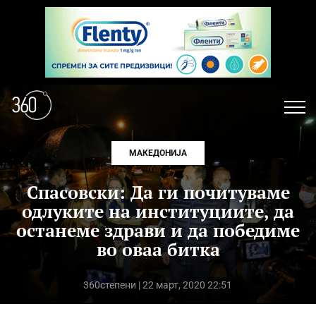
МАКЕДОНИЈА
Спасовски: Да ги почитуваме
одлуките на институциите, да
останеме здрави и да победиме
во оваа битка
360степени
| 22 март, 2020 22:51