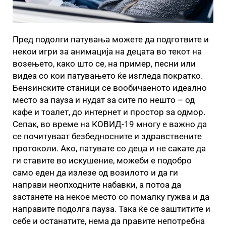
Пред подолги патувања можете да подготвите и
некои игри за анимација на децата во текот на
возењето, како што се, на пример, песни или
видеа со кои патувањето ќе изгледа пократко.
Бензинските станици се вообичаеното идеално
место за пауза и нудат за сите по нешто – од
кафе и тоалет, до интернет и простор за одмор.
Сепак, во време на КОВИД-19 многу е важно да
се почитуваат безбедносните и здравствените
протоколи. Ако, патувате со деца и не сакате да
ги ставите во искушение, можеби е подобро
само еден да излезе од возилото и да ги
направи неопходните набавки, а потоа да
застанете на некое место со помалку гужва и да
направите подолга пауза. Така ќе се заштитите и
себе и останатите, нема да правите непотребна