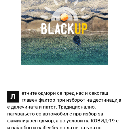
етните одмори се пред нас и секогаш
Л
главен фактор при изборот на дестинација
е далечината и патот. Традиционално,
патувањето со автомобил е прв избор за
фамилијарен одмор, а во услови на КОВИД-19 е
и најдобро и најбезбедно да се патува со