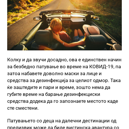
Колку и да звучи досадно, ова е единствен начин
за безбедно патување во време на КОВИД-19, па
затоа набавете доволно маски за лице и
средства за дезинфекција за целиот одмор. Така
ќе заштедите и пари и време, зошто нема да
губите време на барање дезинфекциски
средства додека да го запознаете местото каде
сте сместени.
Патувањето со деца на далечни дестинации од
предизвик може да биде вистинска авантура со