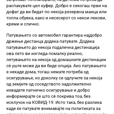
распакувате цел куфер. Добро е секогаш први на
дофат да ви бидат по некоја резервна маица или
топла обувка, како и несесерот со некои лекови,
креми и слично.
Патувањето со автомобил гарантира најдобро
држење дистанца додека патувате. Додека
патувањето до некоја подалечна дестинација
ова лето ви изгледа помалку реално,
летувањето на некоја од домашните дестинации
сѐ уште може да ви биде опција. Ако патувањето
е некаде дома, тогаш немате потреба од
осигурување, но доколку се одлучите за некоја
од земјите од соседството задолжително
извадете патничко осигурување и добро
информирајте се што сѐ покрива тоа, без
исклучок на КОВИД-19. Исто така, без разлика
каде ќе патувате внимавајте на политиката за