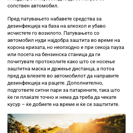
сопствен автомобил.
Пред патувањето набавете средства за
дезинфекција на база на алкохол и убаво
исчистете го возилото. Патувањето со
автомобил нуди најдобра заштита во време на
корона кризата, но неопходно е при секоја пауза
или посета на бензинска станица да ги
почитувате протоколите како што се носење
заштитна маска и држење дистанца, а потоа
пред да влезете во автомобилот да направите
дезинфекција на рацете. Дополнително,
подгответе ситни пари за патарините, така што
ќе ги плаќате точно и нема да треба да чекате
кусур – ќе добиете на време и ќе се заштитите.