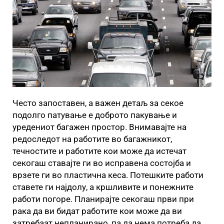
Често запоставен, а важен детаљ за секое
подолго патување е доброто пакување и
уредениот багажен простор. Внимавајте на
редоследот на работите во багажникот,
течностите и работите кои може да истечат
секогаш ставајте ги во исправена состојба и
врзете ги во пластична кеса. Потешките работи
ставете ги најдолу, а кршливите и понежните
работи погоре. Планирајте секогаш први при
рака да ви бидат работите кои може да ви
затребаат непланирано, па да нема потреба да