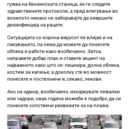
гужва на бензинската станица, ќе ги следите
здравствените протоколи, а пред влегување во
возилото никако не заборавајте да извршите
дезинфекција на рацете.
Ситуацијата со корона вирусот ќе влијае и на
пакувањето, па нема да можете да понесете
облека и работи како вообичаено. Затоа,
направете добар план и ставете акцент на
најважното како што се: пешкири, долна облека,
костим за капење, а доколку сте во можност
понесете и постелнини и, секако, лекови.
Ако на одмор, вообичаено, изнајмувате лежалки
или чадори, оваа година можеби е подобро да си
понесете сопствени реквизити за на плажа.