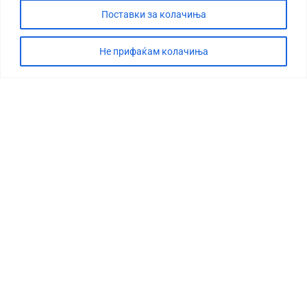
Поставки за колачиња
Не прифаќам колачиња
СТОРИЈА
ДЕБАТА
САБОТАЖА
ТИМ
КОНТАКТ