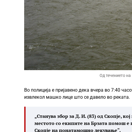
Од течението на
Во полиција е пријавено дека вчера во 7:40 час
извлекол машко лице што се давело во реката.
„Станува збор за Д. И. (83) од Скопје, 
местото со екипите на Брзата помош е 
Скопје на понатамошно лекување“,