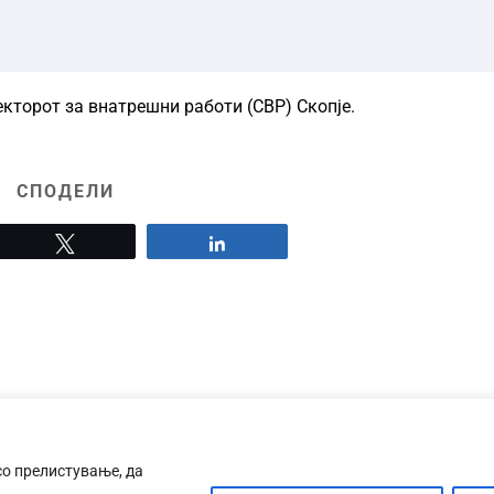
екторот за внатрешни работи (СВР) Скопје.
СПОДЕЛИ
Tweet
Share
со прелистување, да