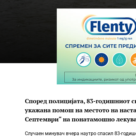
Според полицијата, 83-годишниот с
укажана помош на местото на наста
Септември“ на понатамошно лекув
Случаен минувач вчера наутро спасил 83-годише