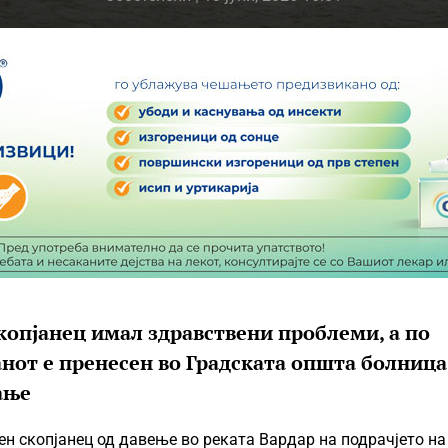
копјанец имал здравствени проблеми, а по
нот е пренесен во Градската општа болница
ање
н скопјанец од давење во реката Вардар на подрачјето на