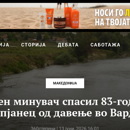
ИЈА
СТОРИЈА
ДЕБАТА
САБОТАЖА
МАКЕДОНИЈА
ен минувач спасил 83-г
пјанец од давење во Ва
360степени
| 13 јуни, 2026 16:01