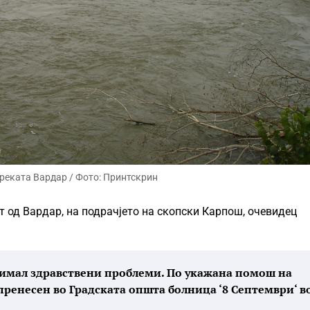
 реката Вардар / Фото: Принтскрин
от од Вардар, на подрачјето на скопски Карпош, очевидец
кој имал здравствени проблеми. По укажана помош на
пренесен во Градската општа болница ‘8 Септември‘ в