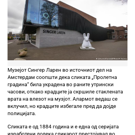
Музејот Сингер Ларен во источниот дел на
Амстердам соопшти дека сликата „Пролетна
градина“ била украдена во раните утрински
часови, откако крадците ја скршиле стаклената
врата на влезот на музјот. Алармот ведаш се
вклучил, но крадците избегале пред да дојде
полицијата.
Сликата е од 1884 година и е една од серијата
изработени додека сликарот престојувал во