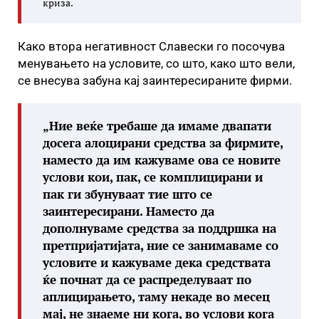
криза.
Како втора негативност Славески го посочува
менувањето на условите, со што, како што вели,
се внесува забуна кај заинтересираните фирми.
„Ние веќе требаше да имаме двапати
досега алоцирани средства за фирмите,
наместо да им кажуваме ова се новите
услови кои, пак, се комплицирани и
пак ги збунуваат тие што се
заинтересирани. Наместо да
дополнуваме средства за поддршка на
претпријатијата, ние се занимаваме со
условите и кажуваме дека средствата
ќе почнат да се распределуваат по
аплицирањето, таму некаде во месец
мај, не знаеме ни кога, во услови кога