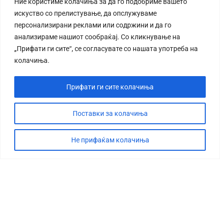
Ние користиме колачиња за да го подобриме вашето
искуство со прелистување, да опслужуваме
персонализирани реклами или содржини и да го
анализираме нашиот сообраќај. Со кликнување на
„Прифати ги сите“, се согласувате со нашата употреба на
колачиња.
Прифати ги сите колачиња
Поставки за колачиња
Не прифаќам колачиња
СТОРИЈА