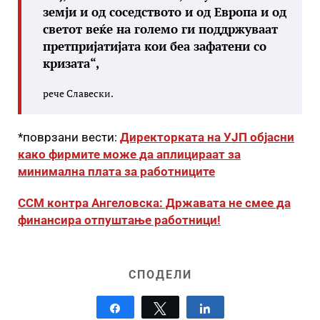
земји и од соседството и од Европа и од
светот веќе на големо ги поддржуваат
претпријатијата кои беа зафатени со
кризата“,
рече Славески.
*поврзани вести:
Директорката на УЈП објасни
како фирмите може да аплицираат за
минимална плата за работниците
ССМ контра Ангеловска: Државата не смее да
финансира отпуштање работници!
СПОДЕЛИ
Share
Tweet
Share