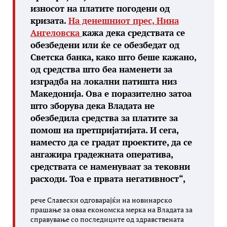
износот на платите погодени од
кризата.
На денешниот прес, Нина
Ангеловска
кажа дека средствата се
обезбедени или ќе се обезбедат од
Светска банка, како што беше кажано,
од средства што беа наменети за
изградба на локални патишта низ
Македонија. Ова е поразително затоа
што зборува дека Владата не
обезбедила средства за платите за
помош на претпријатијата. И сега,
наместо да се градат проектите, да се
ангажира градежната оператива,
средствата се наменуваат за тековни
расходи. Тоа е првата негативност“,
рече Славески одговарајќи на новинарско
прашање за оваа економска мерка на Владата за
справување со последиците од здравствената