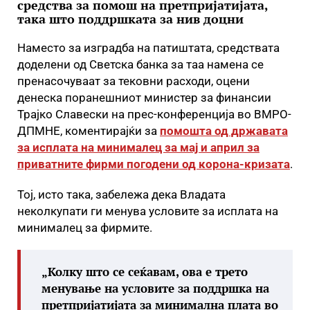
средства за помош на претпријатијата,
така што поддршката за нив доцни
Наместо за изградба на патиштата, средствата
доделени од Светска банка за таа намена се
пренасочуваат за тековни расходи, оцени
денеска поранешниот министер за финансии
Трајко Славески на прес-конференција во ВМРО-
ДПМНЕ, коментирајќи за
помошта од државата
за исплата на минималец за мај и април за
приватните фирми погодени од корона-кризата
.
Тој, исто така, забележа дека Владата
неколкупати ги менува условите за исплата на
минималец за фирмите.
„Колку што се сеќавам, ова е трето
менување на условите за поддршка на
претпријатијата за минимална плата во