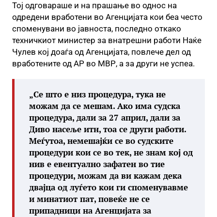
Тој одговараше и на прашање во однос на
одредени вработени во Агенцијата кои беа често
споменувани во јавноста, последно откако
техничкиот министер за внатрешни работи Наќе
Чулев кој доаѓа од Агенцијата, повлече дел од
вработените од АР во МВР, а за други не успеа.
„Се што е низ процедура, тука не
можам да се мешам. Ако има судска
процедура, дали за 27 април, дали за
Диво насеље итн, тоа се други работи.
Меѓутоа, немешајќи се во судските
процедури кои се во тек, не знам кој од
нив е евентуално зафатен во тие
процедури, можам да ви кажам дека
двајца од луѓето кои ги споменувавме
и минатиот пат, повеќе не се
припадници на Агенцијата за