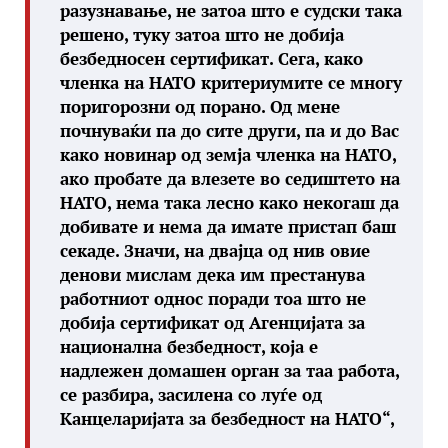
разузнавање, не затоа што е судски така
решено, туку затоа што не добија
безбедносен сертификат. Сега, како
членка на НАТО критериумите се многу
поригорозни од порано. Од мене
почнуваќи па до сите други, па и до Вас
како новинар од земја членка на НАТО,
ако пробате да влезете во седиштето на
НАТО, нема така лесно како некогаш да
добивате и нема да имате пристап баш
секаде. Значи, на двајца од нив овие
денови мислам дека им престанува
работниот однос поради тоа што не
добија сертификат од Агенцијата за
национална безбедност, која е
надлежен домашен орган за таа работа,
се разбира, засилена со луѓе од
Канцеларијата за безбедност на НАТО“,