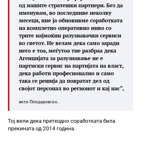
од нашите стратешки партнери. Без да
именувам, во последниве неколку
месеци, ние ја обновивме соработката
на комплетно оперативно ниво со
трите најмоќни разузнавачки сервиси
во светот. Не велам дека само заради
него е тоа, меѓутоа тие разбраа дека
Агенцијата за разузнавање не е
партиски сервис на партијата на власт,
дека работи професионално и само
така се решија да повратат дел од
својот персонал во регионот и кај нас“,
вели Пендаровски.
Тој вели дека претходно соработката била
прекината од 2014 година.