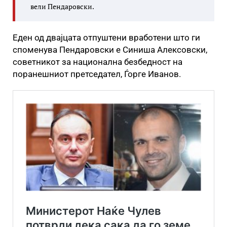
вели Пендаровски.
Еден од двајцата отпуштени вработени што ги
споменува Пендаровски е Синиша Алексовски,
советникот за национална безбедност на
поранешниот претседател, Ѓорге Иванов.