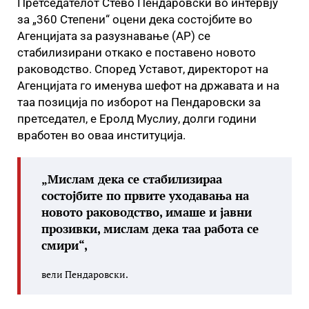
Претседателот Стево Пендаровски во интервју
за „360 Степени“ оцени дека состојбите во
Агенцијата за разузнавање (АР) се
стабилизирани откако е поставено новото
раководство. Според Уставот, директорот на
Агенцијата го именува шефот на државата и на
таа позиција по изборот на Пендаровски за
претседател, е Еролд Муслиу, долги години
вработен во оваа институција.
„Мислам дека се стабилизираа
состојбите по првите уходавања на
новото раководство, имаше и јавни
прозивки, мислам дека таа работа се
смири“,
вели Пендаровски.