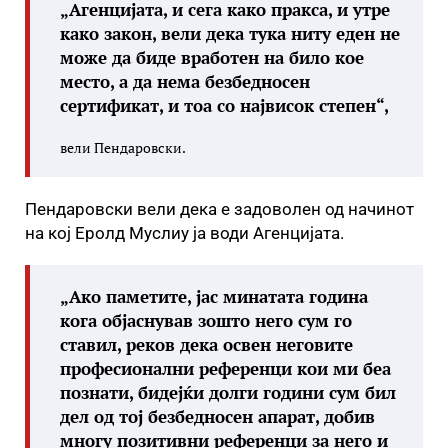
„Агенцијата, и сега како пракса, и утре
како закон, вели дека тука ниту еден не
може да биде вработен на било кое
место, а да нема безбедносен
сертификат, и тоа со највисок степен“,
вели Пендаровски.
Пендаровски вели дека е задоволен од начинот
на кој Еролд Муслиу ја води Агенцијата.
„Ако паметите, јас минатата година
кога објаснував зошто него сум го
ставил, реков дека освен неговите
професионални референци кои ми беа
познати, бидејќи долги години сум бил
дел од тој безбедносен апарат, добив
многу позитивни референци за него и