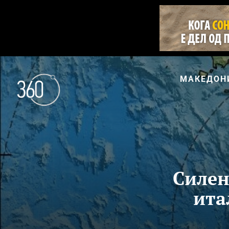
МАКЕДОН
Силен
ита