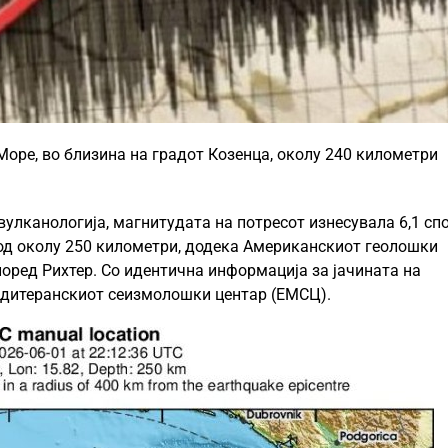
Море, во близина на градот Козенца, околу 240 километри
вулканологија, магнитудата на потресот изнесувала 6,1 сп
 од околу 250 километри, додека Американскиот геолошки
поред Рихтер. Со идентична информација за јачината на
медитеранскиот сеизмолошки центар (ЕМСЦ).