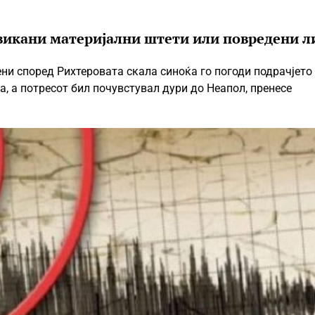
викани материјални штети или повредени л
ени според Рихтеровата скала синоќа го погоди подрачјето
а, а потресот бил почувстувал дури до Неапол, пренесе