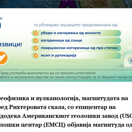
геофизика и вулканологија, магнитудата на
ред Рихтеровата скала, со епицентар на
 додека Американскиот геолошки завод (US
ошки центар (ЕМСЦ) објавија магнитуда од