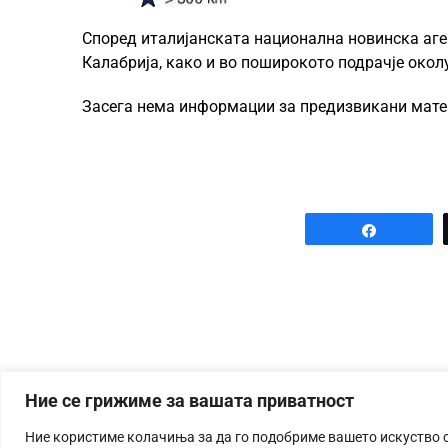
Според италијанската национална новинска аген
Калабрија, како и во поширокото подрачје окол
Засега нема информации за предизвикани матер
Share
Ние се грижиме за вашата приватност
Ние користиме колачиња за да го подобриме вашето искуство 