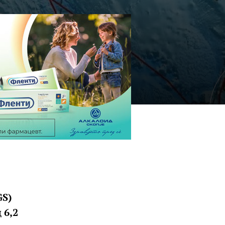
GS)
 6,2