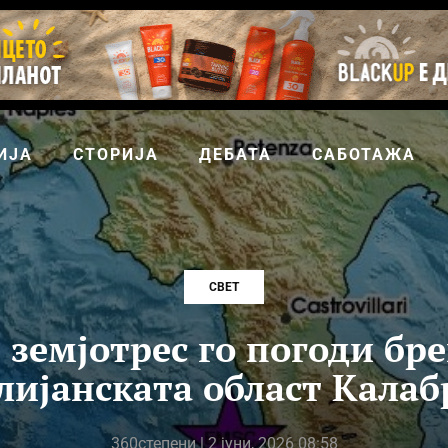
ИЈА
СТОРИЈА
ДЕБАТА
САБОТАЖА
СВЕТ
 земјотрес го погоди бре
лијанската област Калаб
360степени
| 2 јуни, 2026 08:58