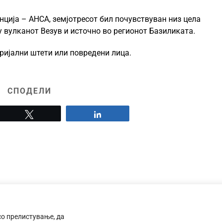
ција – АНСА, земјотресот бил почувствуван низ цела
у вулканот Везув и источно во регионот Базиликата.
ијални штети или повредени лица.
СПОДЕЛИ
Tweet
Share
со прелистување, да