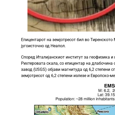
Епицентарот на земјотресот бил во Тиренското 
југоисточно од Неапол.
Според Италијанскиот институт за геофизика и 
Рихтеровата скала, со епицентар на длабочина
завод (USGS) објави магнитуда од 6,2 степени с
земјотресот од 6,2 степени излезе и Европско-