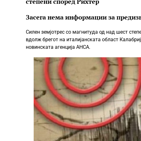
степени според Рихтер
Засега нема информации за предиз
Силен земјотрес со магнитуда од над шест степ
вдолж брегот на италијанската област Калабриј
новинската агенција АНСА.