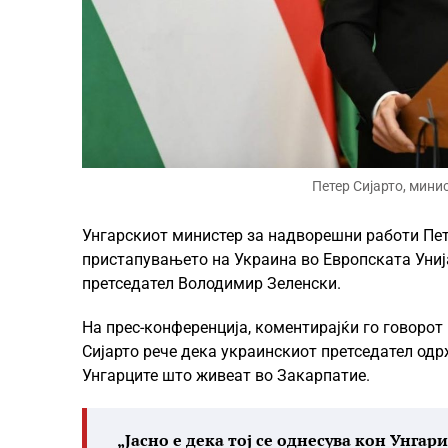
Петер Сијарто, мини
Унгарскиот министер за надворешни работи Пете
пристапувањето на Украина во Европската Унија
претседател Володимир Зеленски.
На прес-конференција, коментирајќи го говорот
Сијарто рече дека украинскиот претседател одрж
Унгарците што живеат во Закарпатие.
„Јасно е дека тој се однесува кон Унгар