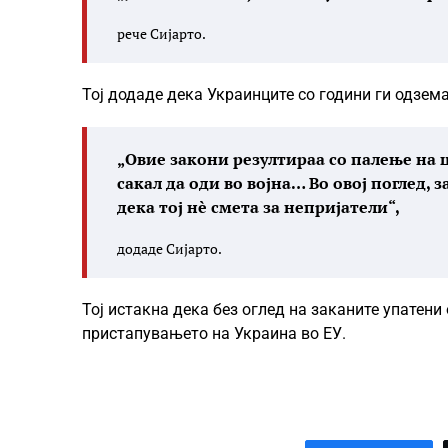
рече Сијарто.
Тој додаде дека Украинците со години ги одзема
„Овие закони резултираа со палење на 
сакал да оди во војна… Во овој поглед,
дека тој нè смета за непријатели“,
додаде Сијарто.
Тој истакна дека без оглед на заканите упатени
пристапувањето на Украина во ЕУ.