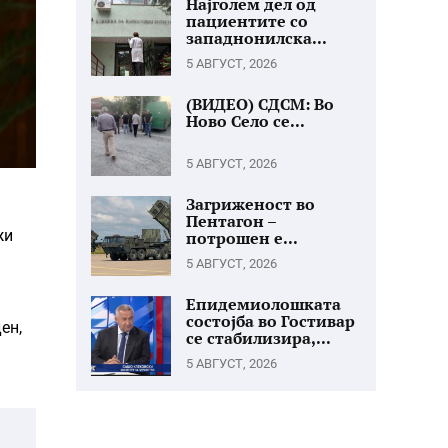
Најголем дел од
пациентите со
западнонилска...
5 АВГУСТ, 2026
(ВИДЕО) СДСМ: Во
Ново Село се...
5 АВГУСТ, 2026
Загриженост во
Пентагон –
жи
потрошен е...
5 АВГУСТ, 2026
Епидемиолошката
состојба во Гостивар
ен,
се стабилизира,...
5 АВГУСТ, 2026