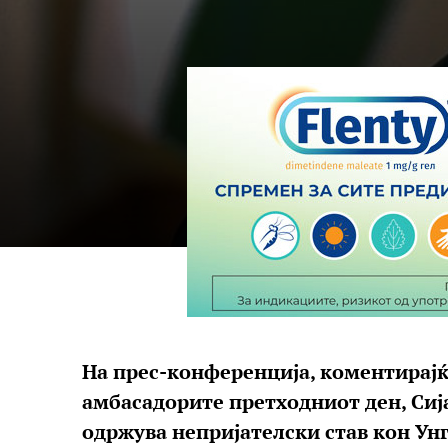
На прес-конференција, коментирајќи
амбасадорите претходниот ден, Сиј
одржува непријателски став кон Унг