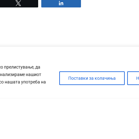
Tweet
Share
со прелистување, да
анализираме нашиот
Поставки за колачиња
Н
 со нашата употреба на
ДЕБАТА
САБОТАЖА
ТИМ
КОНТАК