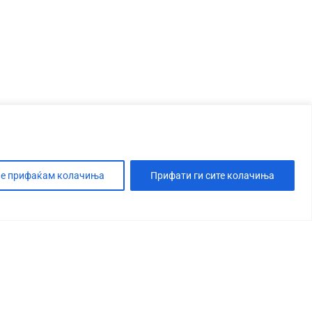
е прифаќам колачиња
Прифати ги сите колачиња
Т