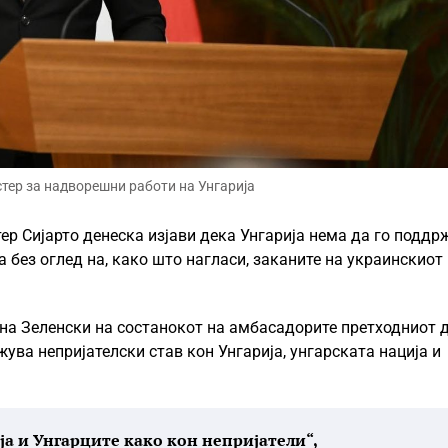
стер за надворешни работи на Унгарија
р Сијарто денеска изјави дека Унгарија нема да го поддр
 без оглед на, како што нагласи, заканите на украинскиот
 на Зеленски на состанокот на амбасадорите претходниот д
ува непријателски став кон Унгарија, унгарската нација и
ија и Унгарците како кон непријатели“,