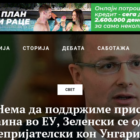
ИЈА
СТОРИЈА
ДЕБАТА
САБОТАЖА
СВЕТ
 Нема да поддржиме при
ина во ЕУ, Зеленски се 
епријателски кон Унгари