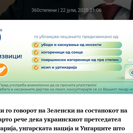
360степени
| 22 јули, 2025 21:06
 го говорот на Зеленски на состанокот на
арто рече дека украинскиот претседател
арија, унгарската нација и Унгарците што