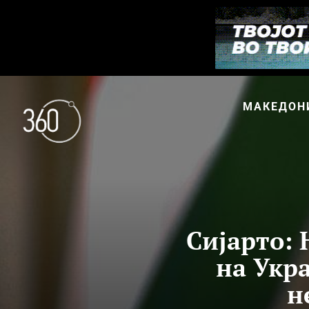
МАКЕДОН
Сијарто:
на Укра
н