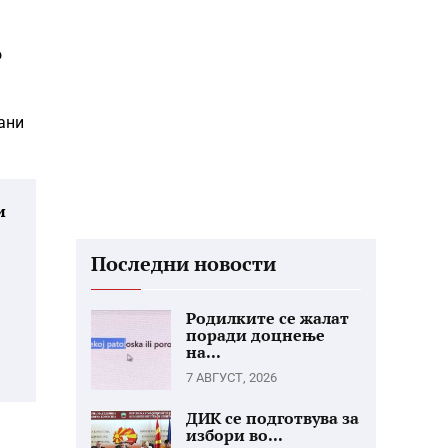
о
ани
и
Последни новости
Родилките се жалат
поради доцнење
на...
7 АВГУСТ, 2026
ДИК се подготвува за
избори во...