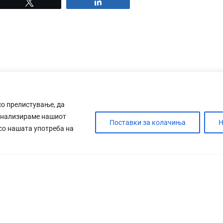
Tweet
Share
со прелистување, да
анализираме нашиот
Поставки за колачиња
Н
 со нашата употреба на
ДЕБАТА
САБОТАЖА
ТИМ
КОНТАК