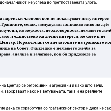
доначалникот, не успева во претпоставената улога.
 на партиски членови кои не покажуваат ниту интерес
 Граѓаните, сепак, заслужуваат поинакво ниво на луѓе
исклучоци, но неукоста, неодговорноста, немањето жел
само и единствено на лични интереси, не смее и не
т Центар. Поразителни се впечатоците на граѓаните ко
ница на Совет. Очигледно е немањето желба за
рава, анализа и залагање, кои би придонеле за
на Центар се регресивни и агресивни и како што вели,
и, забораваат како на ветувањата, така и на реалните
ие дека се соработува со граѓанскиот сектор и дека не са