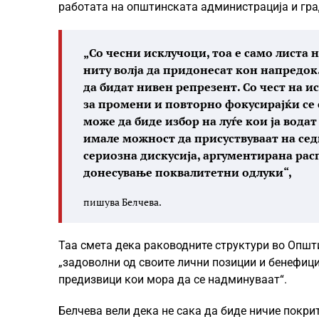
работата на општинската администрација и гра
„Со чесни исклучоци, тоа е само листа
ниту волја да придонесат кон напредок.
да бидат нивен репрезент. Со чест на 
за промени и повторно фокусирајќи се 
може да биде избор на луѓе кои ја вода
имале можност да присуствуваат на сед
сериозна дискусија, аргументирана расп
донесување поквалитетни одлуки“,
пишува Белчева.
Таа смета дека раководните структури во Општи
„задоволни од своите лични позиции и бенефици
предизвици кои мора да се надминуваат“.
Белчева вели дека не сака да биде ничие покрит