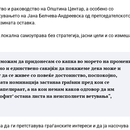
во и раководство на Општина Центар, а особено со
екувањето на Јана Белчева-Андреевска од претседателскот
јзината оставка.
локална самоуправа без стратегија, јасни цели и со измеш
о можам да придонесам со капка во морето на промен
амо и единствено сакајќи да покажеме дека може и
да се живее со повеќе достоинство, поспокојно,
јата номинација застанаа граѓани пред кои се
 апелираат, а на кои немам каков одговор да им
офит’ остана листа на неисполнети ветувања“,
а да ги претставува граѓанските интереси и да ја насочува