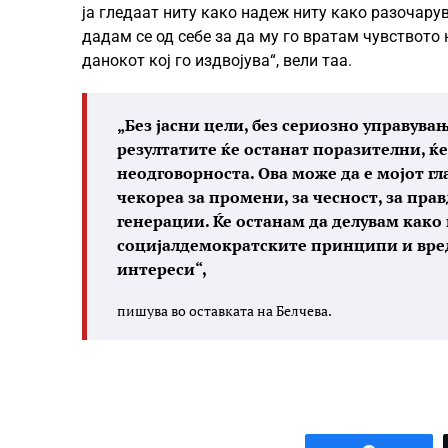
ја гледаат ниту како надеж ниту како разочар
дадам се од себе за да му го вратам чувството 
данокот кој го издвојува“, вели таа.
„Без јасни цели, без сериозно управува
резултатите ќе останат поразителни, ќе
неодговорноста. Ова може да е мојот гла
чекореа за промени, за чесност, за прав
генерации. Ќе останам да делувам како 
социјалдемократските принципи и вредн
интереси“,
пишува во оставката на Белчева.