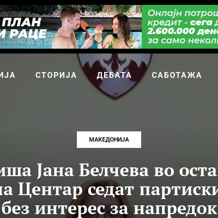
ИЈА
СТОРИЈА
ДЕБАТА
САБОТАЖА
МАКЕДОНИЈА
ша Јана Белчева во оста
на Центар седат партиск
без интерес за напредок