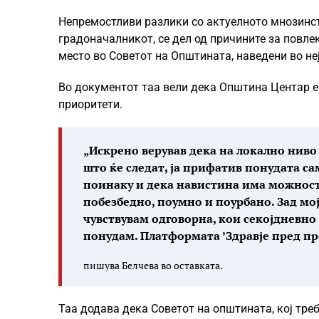
Непремостливи разлики со актуелното мнозинст
градоначалникот, се дел од причините за повл
место во Советот на Општината, наведени во не
Во документот таа вели дека Општина Центар е 
приоритети.
„Искрено верував дека на локално нив
што ќе следат, ја прифатив понудата с
поинаку и дека навистина има можност 
побезбедно, поумно и поурбано. Зад мо
чувствувам одговорна, кои секојдневно
понудам. Платформата ’Здравје пред пр
пишува Белчева во оставката.
Таа додава дека Советот на општината, кој треб