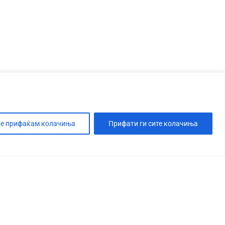
е прифаќам колачиња
Прифати ги сите колачиња
Т