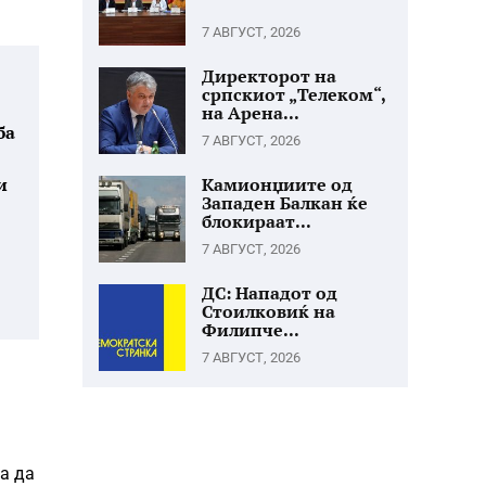
7 АВГУСТ, 2026
Директорот на
српскиот „Телеком“,
на Арена...
ба
7 АВГУСТ, 2026
и
Камионџиите од
Западен Балкан ќе
блокираат...
7 АВГУСТ, 2026
ДС: Нападот од
Стоилковиќ на
Филипче...
7 АВГУСТ, 2026
ка да