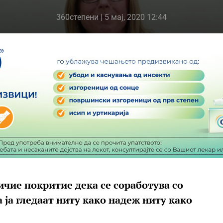
360степени
| 5 мај, 2020 12:44
ничие покритие дека се соработува со
а ја гледаат ниту како надеж ниту како