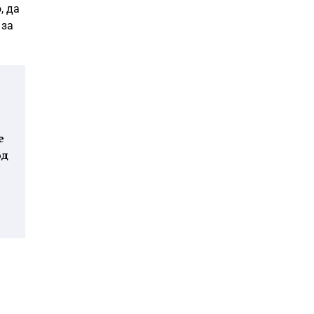
, да
 за
е
од