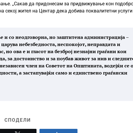
ување. „Сакав да придонесам за придвижување кон подобро
на секој жител на Центар дека добива поквалитетни услуги
ње и со неодговорна, но заштитена администрација –
 царува небезбедноста, неспокојот, неправдата и
с, но ова е и гласот на безброј незнајни граѓани кои
да, за достоинство и за поубав живот за нив и следнит
независен член на Советот на Општината, водејќи се 
ости, а застапувајќи само и единствено граѓански
СПОДЕЛИ