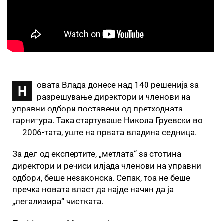
овата Влада донесе над 140 решенија за
Н
разрешување директори и членови на
управни одбори поставени од претходната
гарнитура. Така стартуваше Никола Груевски во
2006-тата, уште на првата владина седница.
За дел од експертите, „метлата“ за стотина
директори и речиси илјада членови на управни
одбори, беше незаконска. Сепак, тоа не беше
пречка новата власт да најде начин да ја
„легализира“ чистката.