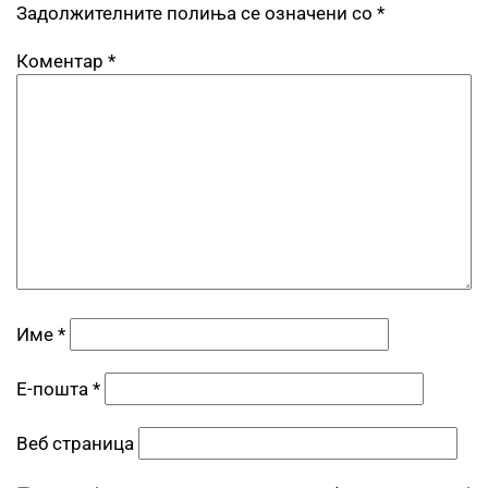
Задолжителните полиња се означени со
*
Коментар
*
Име
*
Е-пошта
*
Веб страница