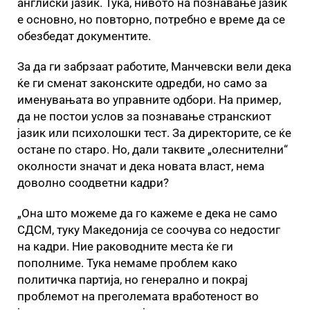
англиски јазик. Тука, нивото на познавање јазик
е основно, но повторно, потребно е време да се
обезбедат документите.
За да ги забрзаат работите, Манчевски вели дека
ќе ги сменат законските одредби, но само за
именувањата во управните одбори. На пример,
да не постои услов за познавање странскиот
јазик или психолошки тест. За директорите, се ќе
остане по старо. Но, дали таквите „олеснителни“
околности значат и дека новата власт, нема
доволно соодветни кадри?
„Она што можеме да го кажеме е дека не само
СДСМ, туку Македонија се соочува со недостиг
на кадри. Ние раководните места ќе ги
пополниме. Тука немаме проблем како
политичка партија, но генерално и покрај
проблемот на преголемата вработеност во