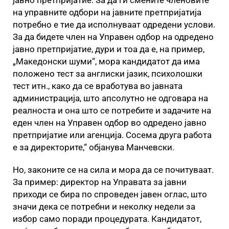
јавно претпријатие. За да ги смените членовите
на управните одбори на јавните претпријатија
потребно е тие да исполнуваат одредени услови.
За да бидете член на Управен одбор на одредено
јавно претпријатие, дури и тоа да е, на пример,
„Македонски шуми“, мора кандидатот да има
положено тест за англиски јазик, психолошки
тест итн., како да се вработува во јавната
администрација, што апсолутно не одговара на
реалноста и она што се потребите и задачите на
еден член на Управен одбор во одредено јавно
претпријатие или агенција. Сосема друга работа
е за директорите,“ објанува Манчевски.
Но, законите се на сила и мора да се почитуваат.
За пример: директор на Управата за јавни
приходи се бира по спроведен јавен оглас, што
значи дека се потребни и неколку недели за
избор само поради процедурата. Кандидатот,