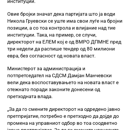
институции.
Овие бројки значат дека партијата што ја води
Никола Груевски се уште има свои луѓе на бројни
позиции, а со тоа контрола и влијание над тие
институции. Така, на пример, се случи,
директорот на ЕЛЕМ кој е од ВМРО ДПМНЕ пред
три недели да распише тендер од 80 милиони
евра, без согласност од новата власт.
Министерот за администрација и
потпретседател на СДСМ Дамјан Манчевски
вели дека воспоставувањето на новата власт е
отежнато поради законите донесени од
претходната влада.
„За да го смените директорот на одредено јавно
претпријатие, потребно е претходно да дојде до
промена на управниот одбор во тоа соодветно