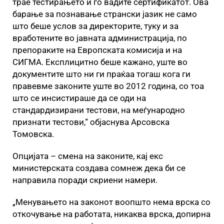
трае тестирањето и го вадите сертификатот. Ова
барање за познавање странски јазик не само
што беше услов за директорите, туку и за
вработените во јавната администрација, по
препораките на Европската комисија и на
СИГМА. Експлицитно беше кажано, уште во
документите што ни ги праќаа тогаш кога ги
правевме законите уште во 2012 година, со тоа
што се инсистираше да се оди на
стандардизирани тестови, на меѓународно
признати тестови,“ објаснува Арсовска
Томовска.
Опцијата – смена на законите, кај екс
министерската создава сомнеж дека би се
направила поради скриени намери.
„Менувањето на законот воопшто нема врска со
откочување на работата, никаква врска, допирна