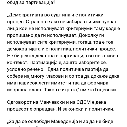
обид за партизација?
„Демократијата во суштина и е политички
процес. Страшно е ако се избираат и именуваат
лица кои не исполнуваат критериуми таму каде е
пропишано да ги исполнуваат. Доколку ги
исполнуваат сите критериуми, тогаш, тоа е тоа,
демократијата и е политика, политички процес.
Не би рекол дека тоа е партизација во негативен
контекст. Партизација е, зашто изборите се,
условно речено… Една политичка партија да
собере најмногу гласови и со тоа да докаже дека
има највисок легитимитет и таа да формира
извршна власт. Таква е играта,“ смета Гоцевски.
Одговорот на Манчевски и на СДСМ е дека
процесот е оправдан. И законски и политички.
„За да се ослободи Македонија и за да не биде