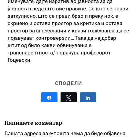
именувате, дајте наратив во јавноста за да
јавноста гледа што вие правите. Се што се прави
заткулисно, што се прави брзо и преку ноќ, е
скриено и остава простор за критика и остава
простор за шпекулации и квази толкувања, да се
појавуваат контроверзии… Така да најдобар
штит од било какви обвинувања е
транспарентноста,“ порачува професорот
Гоцевски.
СПОДЕЛИ
Share
Tweet
Share
Напишете коментар
Вашата адреса за е-пошта нема да биде објавена.