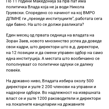
По 11 години Македонија за прв пат има
политичка Влада која не ја води Никола
Груевски. Споредено со начинот на кој ВМРО
ДПМНЕ ги „презеде институциите“, работата сега
оди бавно. На што се должи разликата?
Еден месец од првата седница на владата на
Зоран Заев, новото мнозинство успеа да доведе
свои кадри, што директори што в.д. директори,
на 12 позиции и да смени управен одбор на само
една институција. А местата што вообичаено се
пополнуваат со политички одлуки се далеку
повеќе.
На државно ниво, Владата избира околу 500
директори и уште 2 200 членови на управни и
надзорни одбори. Во надлежност на извршната
власт се и уште 1200 раководители и директори
на локалните канцеларии на државните