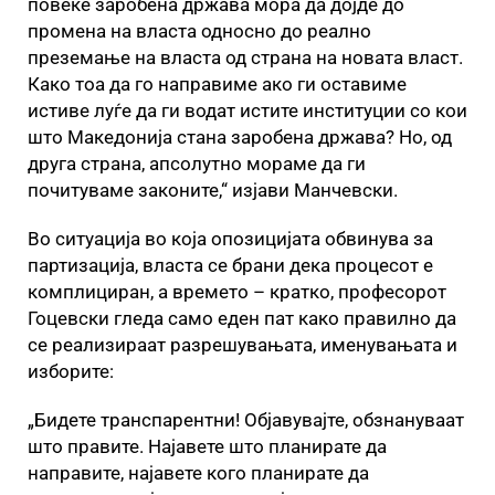
повеќе заробена држава мора да дојде до
промена на власта односно до реално
преземање на власта од страна на новата власт.
Како тоа да го направиме ако ги оставиме
истиве луѓе да ги водат истите институции со кои
што Македонија стана заробена држава? Но, од
друга страна, апсолутно мораме да ги
почитуваме законите,“ изјави Манчевски.
Во ситуација во која опозицијата обвинува за
партизација, власта се брани дека процесот е
комплициран, а времето – кратко, професорот
Гоцевски гледа само еден пат како правилно да
се реализираат разрешувањата, именувањата и
изборите:
„Бидете транспарентни! Објавувајте, обзнануваат
што правите. Најавете што планирате да
направите, најавете кого планирате да