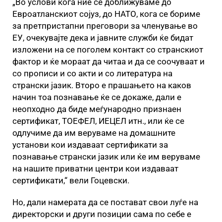
„Во услови кога ние се доближуваме до
Евроатланскиот сојуз, до НАТО, кога се бориме
за претпристапни преговори за членување во
ЕУ, очекувајте дека и јавните служби ќе бидат
изложени на се поголем контакт со странскиот
фактор и ќе мораат да читаа и да се соочуваат и
со прописи и со акти и со литература на
странски јазик. Второ е прашањето на каков
начин тоа познавање ќе се докаже, дали е
неопходно да биде меѓународно признаен
сертификат, ТОЕФЕЛ, ИЕЦЕЛ итн., или ќе се
одлучиме да им веруваме на домашните
установи кои издаваат сертификати за
познавање странски јазик или ќе им веруваме
на нашите приватни центри кои издаваат
сертификати,“ вели Гоцевски.
Но, дали намерата да се постават свои луѓе на
директорски и други позиции сама по себе е