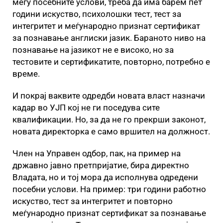
меѓу посебните услови, треба да има барем пет
години искуство, психолошки тест, тест за
интегритет и меѓународно признат сертификат
за познавање англиски јазик. Бараното ниво на
познавање на јазикот не е високо, но за
тестовите и сертификатите, повторно, потребно е
време.
И покрај ваквите одредби новата власт назначи
кадар во УЈП кој не ги поседува сите
квалификации. Но, за да не го прекрши законот,
новата директорка е само вршител на должност.
Член на Управен одбор, пак, на пример на
државно јавно претпријатие, бира директно
Владата, но и тој мора да исполнува одредени
посебни услови. На пример: три години работно
искуство, тест за интегритет и повторно
меѓународно признат сертификат за познавање