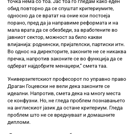
точка нема со тоа. Јас тоа го гледам како еден
обид повторно да се спуштат критериумите,
односно да се вратат на оние кои постоеја
порано, пред да ја направиме реформата и на
мала врата да се обезбеди, за вработените во
јавниот сектор, можност за било какви
влијанија: роднински, пријателски, партиски итн.
Во однос на директорите, законите не се никаква
пречка, напротив законите се во функција да се
одберат најдобрите менаџери,“ смета таа.
Универзитетскиот професорот по управно право
Драган Гоцевски не вели дека законите се
идеални. Напротив, смета дека на многу места
се конфузни. Но, не гледа проблем познавањето
на англискиот јазик да остане критериум. Гледа
проблем што не се вреднуваат и домашните
дипломи.