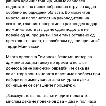
јавната администрација, имаме сериозен
недостаток на високообразован стручен кадар
особено во одредени области. Во моментов
нивото на исполнетост на раководители на
сектори, главниот оперативен раководен кадар
во министерствата, да не одам подолу, е не
повеќе од 40 проценти. Тоа е така оставено од
претходната власт, не разбирам од кои причини,“
тврди Манчевски.
Марта Арсовска Томовска беше министер за
администрација токму во времето кога се
донесоа овие законски одредби. Не сака да
коментира зошто новата власт има проблем при
изборите и именувањата, но сигурна е дека
кочница не се сегашните процедури.
„Закажувате за полагање и одите полагате,
мислам дека не повеќе од два – два и пол часа