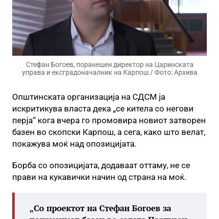
Стефан Богоев, поранешен директор на Царинската
управа и ексградоначалник на Карпош / Фото: Архива
Општинската организација на СДСМ ја
искритикува власта дека „се китела со негови
перја“ кога вчера го промовира новиот затворен
базен во скопски Карпош, а сега, како што велат,
покажува моќ над опозицијата.
Борба со опозицијата, додаваат оттаму, не се
прави на кукавички начин од страна на моќ.
„Со проектот на Стефан Богоев за