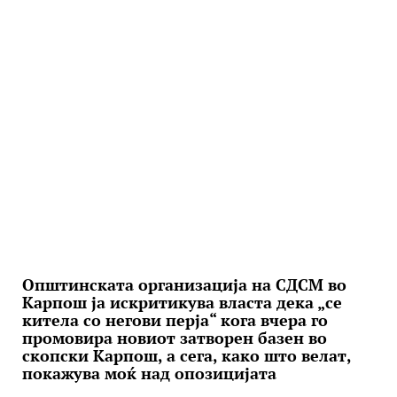
Општинската организација на СДСМ во
Карпош ја искритикува власта дека „се
китела со негови перја“ кога вчера го
промовира новиот затворен базен во
скопски Карпош, а сега, како што велат,
покажува моќ над опозицијата