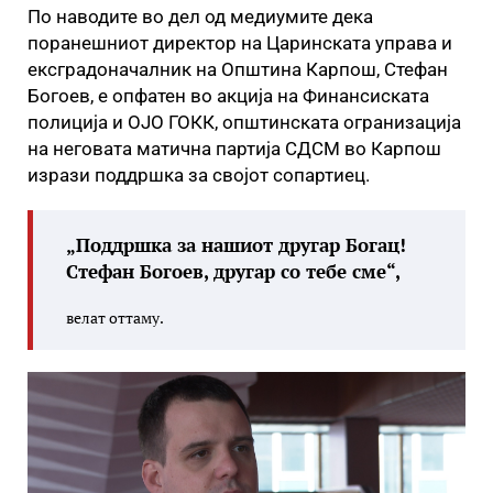
По наводите во дел од медиумите дека
поранешниот директор на Царинската управа и
ексградоначалник на Општина Карпош, Стефан
Богоев, е опфатен во акција на Финансиската
полиција и ОЈО ГОКК, општинската огранизација
на неговата матична партија СДСМ во Карпош
изрази поддршка за својот сопартиец.
„Поддршка за нашиот другар Богац!
Стефан Богоев, другар со тебе сме“,
велат оттаму.