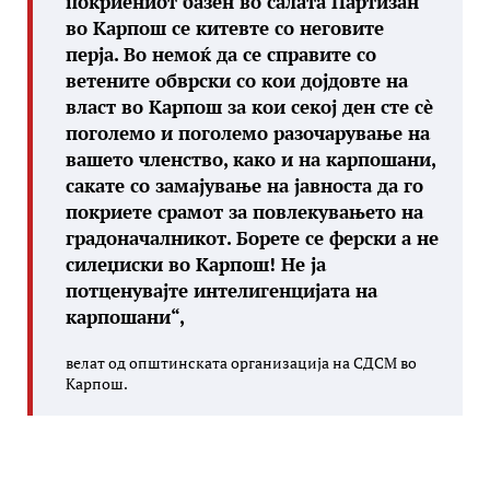
покриениот базен во салата Партизан
во Карпош се китевте со неговите
перја. Во немоќ да се справите со
ветените обврски со кои дојдовте на
власт во Карпош за кои секој ден сте сè
поголемо и поголемо разочарување на
вашето членство, како и на карпошани,
сакате со замајување на јавноста да го
покриете срамот за повлекувањето на
градоначалникот. Борете се ферски а не
силеџиски во Карпош! Не ја
потценувајте интелигенцијата на
карпошани“,
велат од општинската организација на СДСМ во
Карпош.