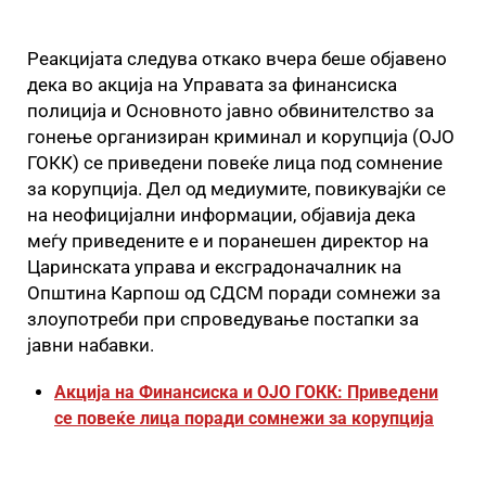
Реакцијата следува откако вчера беше објавено
дека во акција на Управата за финансиска
полиција и Основното јавно обвинителство за
гонење организиран криминал и корупција (ОЈО
ГОКК) се приведени повеќе лица под сомнение
за корупција. Дел од медиумите, повикувајќи се
на неофицијални информации, објавија дека
меѓу приведените е и поранешен директор на
Царинската управа и ексградоначалник на
Општина Карпош од СДСМ поради сомнежи за
злоупотреби при спроведување постапки за
јавни набавки.
Акција на Финансиска и ОЈО ГОКК: Приведени
се повеќе лица поради сомнежи за корупција