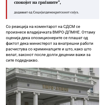
спокојот на граѓаните“,
додаваат од Социјалдемократскиот сојуз.
Со реакција на коментарот на СДСМ се
произнесе владејачката ВМРО-ДПМНЕ. Оттаму
оценија дека опозиционерите се плашат од
фактот дека министерот за внатрешни работи
расчистува со криминалците и што, како што
велат, законот после долги децении важи за
сите подеднакво.