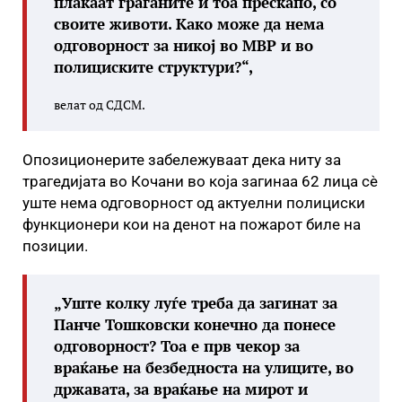
плаќаат граѓаните и тоа прескапо, со
своите животи. Како може да нема
одговорност за никој во МВР и во
полициските структури?“,
велат од СДСМ.
Опозиционерите забележуваат дека ниту за
трагедијата во Кочани во која загинаа 62 лица сè
уште нема одговорност од актуелни полициски
функционери кои на денот на пожарот биле на
позиции.
„Уште колку луѓе треба да загинат за
Панче Тошковски конечно да понесе
одговорност? Тоа е прв чекор за
враќање на безбедноста на улиците, во
државата, за враќање на мирот и