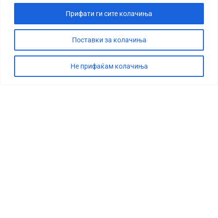
Прифати ги сите колачиња
Поставки за колачиња
Не прифаќам колачиња
СТОРИЈА
ДЕБАТА
САБОТАЖА
ТИМ