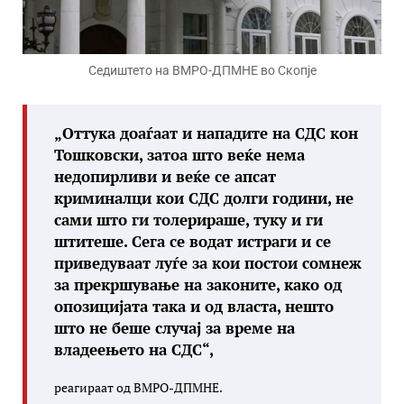
Седиштето на ВМРО-ДПМНЕ во Скопје
„Оттука доаѓаат и нападите на СДС кон
Тошковски, затоа што веќе нема
недопирливи и веќе се апсат
криминалци кои СДС долги години, не
сами што ги толерираше, туку и ги
штитеше. Сега се водат истраги и се
приведуваат луѓе за кои постои сомнеж
за прекршување на законите, како од
опозицијата така и од власта, нешто
што не беше случај за време на
владеењето на СДС“,
реагираат од ВМРО-ДПМНЕ.