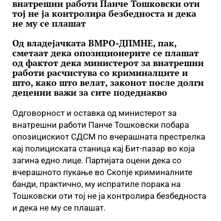
внатрешни работи Панче Тошковски оти
тој не ја контролира безбедноста и дека
не му се плашат
Од владејачката ВМРО-ДПМНЕ, пак,
сметаат дека опозиционерите се плашат
од фактот дека министерот за внатрешни
работи расчистува со криминалците и
што, како што велат, законот после долги
децении важи за сите подеднакво
Одговорност и оставка од министерот за
внатрешни работи Панче Тошковски побара
опозицискиот СДСМ по вчерашната престрелка
кај полициската станица кај Бит-пазар во која
загина едно лице. Партијата оцени дека со
вчерашното пукање во Скопје криминалните
банди, практично, му испратиле порака на
Тошковски оти тој не ја контролира безбедноста
и дека не му се плашат.