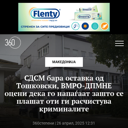
МАКЕДОНИЈА
СДСМ бара оставка од
Тошковски, ВМРО-ДПМНЕ
оцени дека го напаѓаат зашто се
плашат оти ги расчистува
криминалите
360степени
| 26 април, 2025 12:31