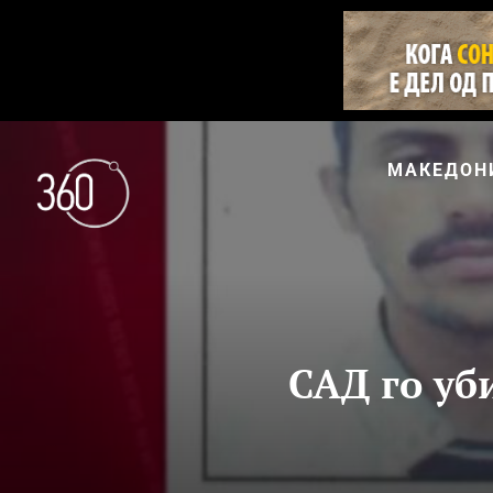
МАКЕДОН
САД го уб