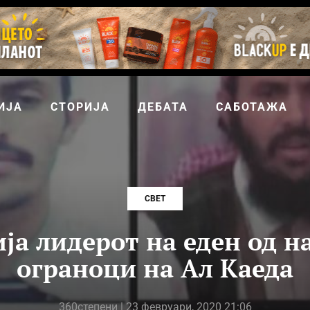
ИЈА
СТОРИЈА
ДЕБАТА
САБОТАЖА
СВЕТ
ија лидерот на еден од н
ограноци на Ал Каеда
360степени
| 23 февруари, 2020 21:06