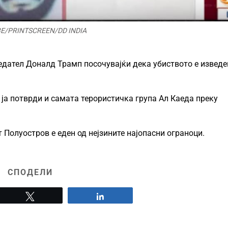
E/PRINTSCREEN/DD INDIA
едател Доналд Трамп посочувајќи дека убиството е изведе
ја потврди и самата терористичка група Ал Каеда преку
 Полуостров е еден од нејзините најопасни ограноци.
СПОДЕЛИ
Tweet
Share