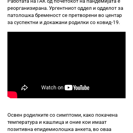
Работата на ГАК од почетокот на пандемијата е
реорганизирана. Ургентниот оддел и одделот за
патолошка бременост се претворени во центар
за суспектни и докажани родилки со ковид-19.
Освен родилките со симптоми, како покачена
температура и кашлица и оние кои имаат
позитивна епидемиолошка анкета, во оваа