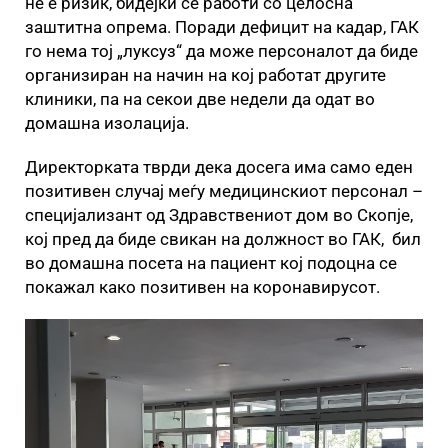
не е ризик, бидејќи се работи со целосна
заштитна опрема. Поради дефицит на кадар, ГАК
го нема тој „луксуз“ да може персоналот да биде
организиран на начин на кој работат другите
клиники, па на секои две недели да одат во
домашна изолација.
Директорката тврди дека досега има само еден
позитивен случај меѓу медицинскиот персонал –
специјализант од Здравствениот дом во Скопје,
кој пред да биде свикан на должност во ГАК, бил
во домашна посета на пациент кој подоцна се
покажал како позитивен на коронавирусот.