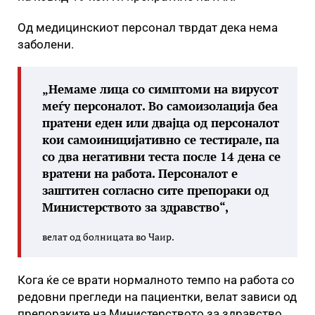
Од медицинскиот персонал тврдат дека нема
заболени.
„Немаме лица со симптоми на вирусот
меѓу персоналот. Во самоизолација беа
пратени еден или двајца од персоналот
кои самоиницијативно се тестирале, па
со два негативни теста после 14 дена се
вратени на работа. Персоналот е
заштитен согласно сите препораки од
Министерството за здравство“,
велат од болницата во Чаир.
Кога ќе се врати нормалното темпо на работа со
редовни прегледи на пациентки, велат зависи од
препораките на Министерството за здравство.