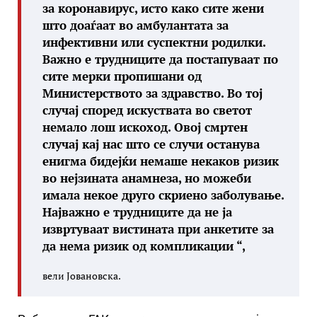
за коронавирус, исто како сите жени
што доаѓаат во амбулантата за
инфективни или суспектни родилки.
Важно е трудниците да постапуваат по
сите мерки пропишани од
Министерството за здравство. Во тој
случај според искуствата во светот
немало лош искоход. Овој смртен
случај кај нас што се случи останува
енигма бидејќи немаше некаков ризик
во нејзината анамнеза, но можеби
имала некое друго скриено заболување.
Најважно е трудниците да не ја
извртуваат вистината при анкетите за
да нема ризик од компликации “,
вели Јовановска.