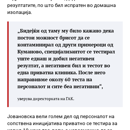
резултатите, по што бил испратен во домашна
изолација.
„Бидејќи од таму му било кажано дека
постои можност брисот да се
контаминирал од други примероци од
Куманово, специјализантот се тестирал
уште еднаш и добил негативен
резултат, а негативен бил и тестот во
една приватна клиника. После него
направивме околу 60 теста на
персоналот и сите беа негативни“,
уверува директорката на ГАК.
Јовановска вели голем дел од персоналот на
сопствена иницијатива приватно се тестира за