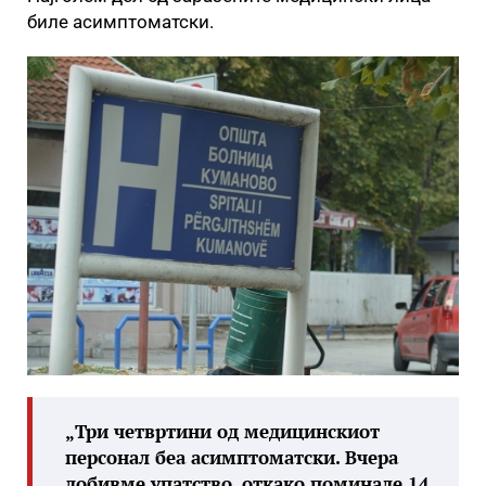
биле асимптоматски.
„Три четвртини од медицинскиот
персонал беа асимптоматски. Вчера
добивме упатство, откако поминале 14