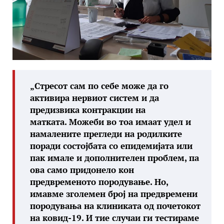
„Стресот сам по себе може да го
активира нервиот систем и да
предизвика контракции на
матката. Можеби во тоа имаат удел и
намалените прегледи на родилките
поради состојбата со епидемијата или
пак имале и дополнителен проблем, па
ова само придонело кон
предвременото породување. Но,
имавме зголемен број на предвремени
породувања на клиниката од почетокот
на ковид-19. И тие случаи ги тестираме