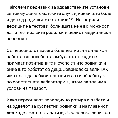
Најголем предизвик за здравствените установи
се токму асимтоматските случаи, какви што биле
и дел од родилките со ковид-19. Но, поради
дефицит на тестови, болницата не е во можност
да ги тестира сите родилки и целиот медицински
персонал.
Од персоналот засега биле тестирани оние кои
работат во посебната амбулантата каде се
примаат позитивните и суспектните родилки и
оние што работат со деца. Јовановска вели ГАК
има план да набави тестови и да ги обработува
во сопствената лабараторија, штом за тоа има
услови на пазарот.
Иако персоналот периодично ротира и работи и
на одделот за суспектни родилки и на главниот
дел каде лежат останатите, Јовановска вели тоа