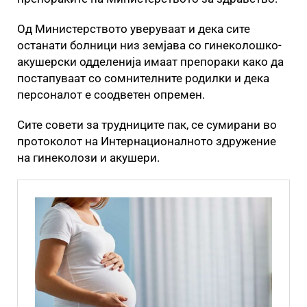
Од Министерството уверуваат и дека сите
останати болници низ земјава со гинеколошко-
акушерски одделенија имаат препораки како да
постапуваат со сомнителните родилки и дека
персоналот е соодветен опремен.
Сите совети за трудниците пак, се сумирани во
протоколот на Интернационалното здружение
на гинеколози и акушери.