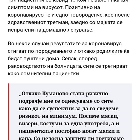
симптоми на вирусот. Позитивно на
коронавирусот е и едно новороденче, кое после
здравствениот третман, заедно со мајката се
испратени на домашно лекување.
Во некои случаи резултатите за коронавирус
стигаат по породувањето и откако родилките ќе
бидат пуштени дома. Сепак, според
раководството на болницата, сите се третираат
како сомнителни пациентки.
„Откако Куманово стана ризично
подрачје ние се однесуваме со сите
како да се суспектни за да го сведеме
ризикот на минимум. Носиме маски,
визери, костуми за една употреба, а и
пациентките постојано носат маски и
капа. Со целосна заштита ги третираме