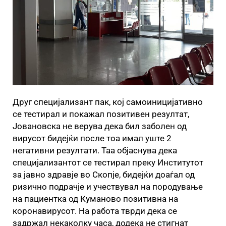
Друг специјализант пак, кој самоиницијативно
се тестирал и покажал позитивен резултат,
Јовановска не верува дека бил заболен од
вирусот бидејќи после тоа имал уште 2
негативни резултати. Таа објаснува дека
специјализантот се тестирал преку Институтот
за јавно здравје во Скопје, бидејќи доаѓал од
ризично подрачје и учествувал на породување
на пациентка од Куманово позитивна на
коронавирусот. На работа тврди дека се
задржал некаколку часа, додека не стигнат