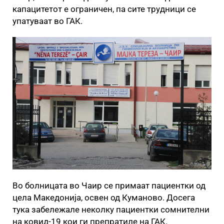
капацитетот е ограничен, па сите трудници се
упатуваат во ГАК.
Во болницата во Чаир се примаат пациентки од
цела Македонија, освен од Куманово. Досега
тука забележале неколку пациентки сомнителни
на ковид-19 кои ги препратиле на ГАК.