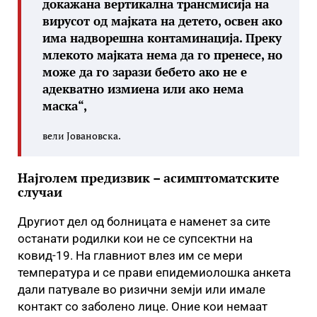
докажана вертикална трансмисија на
вирусот од мајката на детето, освен ако
има надворешна контаминација. Преку
млекото мајката нема да го пренесе, но
може да го зарази бебето ако не е
адекватно измиена или ако нема
маска“,
вели Јовановска.
Најголем предизвик – асимптоматските
случаи
Другиот дел од болницата е наменет за сите
останати родилки кои не се супсектни на
ковид-19. На главниот влез им се мери
температура и се прави епидемиолошка анкета
дали патувале во ризични земји или имале
контакт со заболено лице. Оние кои немаат