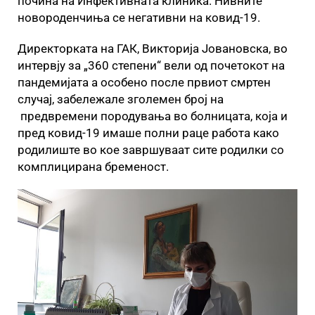
почина на Инфективната клиника. Нивните
новороденчиња се негативни на ковид-19.
Директорката на ГАК, Викторија Јовановска, во
интервју за „360 степени“ вели од почетокот на
пандемијата а особено после првиот смртен
случај, забележале зголемен број на
предвремени породувања во болницата, која и
пред ковид-19 имаше полни раце работа како
родилиште во кое завршуваат сите родилки со
комплицирана бременост.