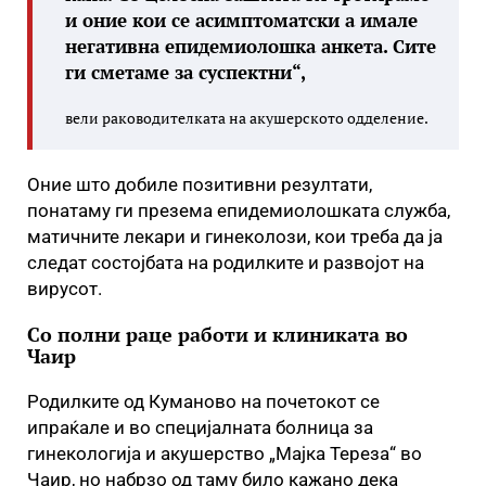
и оние кои се асимптоматски а имале
негативна епидемиолошка анкета. Сите
ги сметаме за суспектни“,
вели раководителката на акушерското одделение.
Оние што добиле позитивни резултати,
понатаму ги презема епидемиолошката служба,
матичните лекари и гинеколози, кои треба да ја
следат состојбата на родилките и развојот на
вирусот.
Со полни раце работи и клиниката во
Чаир
Родилките од Куманово на почетокот се
ипраќале и во специјалната болница за
гинекологија и акушерство „Мајка Тереза“ во
Чаир, но набрзо од таму било кажано дека