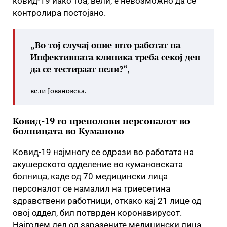
ковид-19 иако тоа, вели, е невозможно да се
контролира постојано.
„Во тој случај оние што работат на
Инфективната клиника треба секој ден
да се тестираат нели?“,
вели Јовановска.
Ковид-19 го преполови персоналот во
болницата во Куманово
Ковид-19 најмногу се одрази во работата на
акушерското одделение во кумановската
болница, каде од 70 медицински лица
персоналот се намалил на триесетина
здравствени работници, откако кај 21 лице од
овој оддел, бил потврден коронавирусот.
Најголем дел од заразените медицински лица