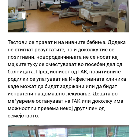
Тестови се прават и на нивните бебиња. Додека
не стигнат резултатите, но и доколку тие се
позитивни, новороденчињата не се носат кај
мајките туку се сместувааат во посебен дел од
болницата. Пред исписот од ГАК, позитивните
родилки се упатуваат на Инфективната клиника
каде можат да бидат задржани или да бидат
испратени на домашно лекување. Децата во
меѓувреме остануваат на ГАК или доколку има
можност ги презема некој друг член од
семејството.