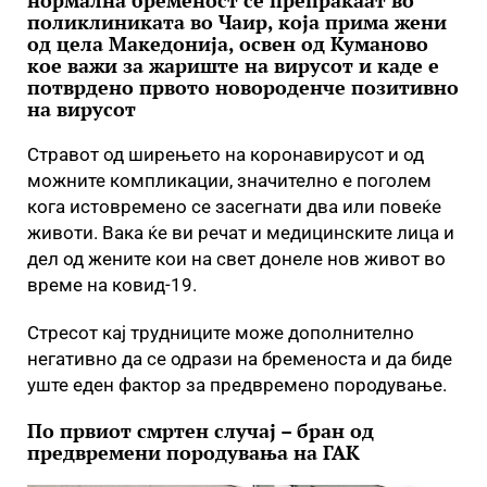
нормална бременост се препраќаат во
поликлиниката во Чаир, која прима жени
од цела Македонија, освен од Куманово
кое важи за жариште на вирусот и каде е
потврдено првото новороденче позитивно
на вирусот
Стравот од ширењето на коронавирусот и од
можните компликации, значително e поголем
кога истовремено се засегнати два или повеќе
животи. Вака ќе ви речат и медицинските лица и
дел од жените кои на свет донеле нов живот во
време на ковид-19.
Стресот кај трудниците може дополнително
негативно да се одрази на бременоста и да биде
уште еден фактор за предвремено породување.
По првиот смртен случај – бран од
предвремени породувања на ГАК