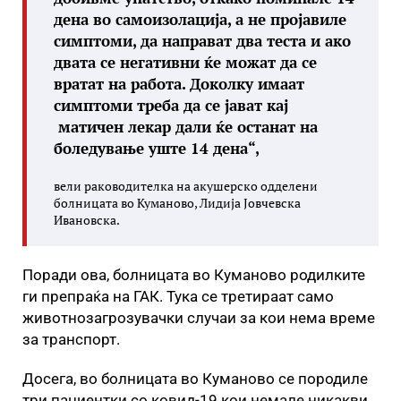
дена во самоизолација, а не пројавиле
симптоми, да направат два теста и ако
двата се негативни ќе можат да се
вратат на работа. Доколку имаат
симптоми треба да се јават кај
матичен лекар дали ќе останат на
боледување уште 14 дена“,
вели раководителка на акушерско одделени
болницата во Куманово, Лидија Јовчевска
Ивановска.
Поради ова, болницата во Куманово родилките
ги препраќа на ГАК. Тука се третираат само
животнозагрозувачки случаи за кои нема време
за транспорт.
Досега, во болницата во Куманово се породиле
три пациентки со ковид-19 кои немале никакви