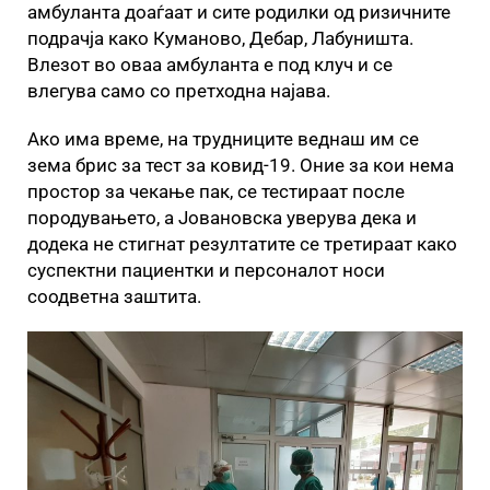
амбуланта доаѓаат и сите родилки од ризичните
подрачја како Куманово, Дебар, Лабуништа.
Влезот во оваа амбуланта е под клуч и се
влегува само со претходна најава.
Ако има време, на трудниците веднаш им се
зема брис за тест за ковид-19. Оние за кои нема
простор за чекање пак, се тестираат после
породувањето, а Јовановска уверува дека и
додека не стигнат резултатите се третираат како
суспектни пациентки и персоналот носи
соодветна заштита.