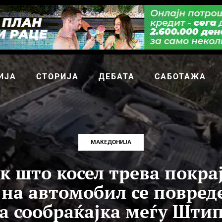
ИЈА
СТОРИЈА
ДЕБАТА
САБОТАЖА
МАКЕДОНИЈА
к што косел трева покрај
 на автомобил се повред
а сообраќајка меѓу Штип