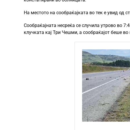
На местото на сообраќајката во тек е увид од с
Сообраќајната несреќа се случила утрово во 7:
клучката кај Три Чешми, а сообраќајот беше во 