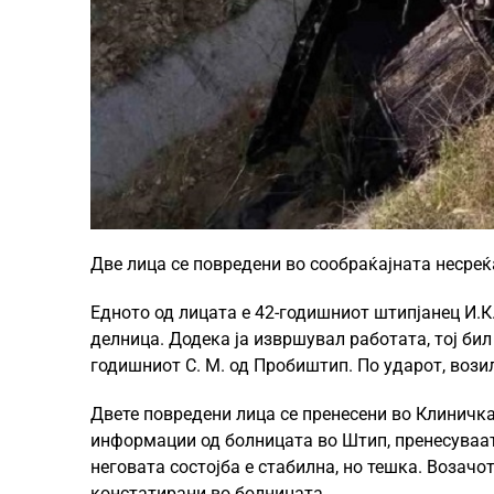
Две лица се повредени во сообраќајната несреќ
Едното од лицата е 42-годишниот штипјанец И.К.
делница. Додека ја извршувал работата, тој бил
годишниот С. М. од Пробиштип. По ударот, возил
Двете повредени лица се пренесени во Клиничк
информации од болницата во Штип, пренесуваат
неговата состојба е стабилна, но тешка. Возачо
констатирани во болницата.