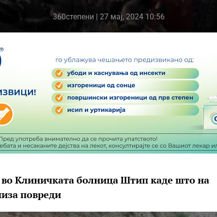
360степени
| 27 мај, 2024 10:56
 во Клиничката болница Штип каде што на
низа повреди