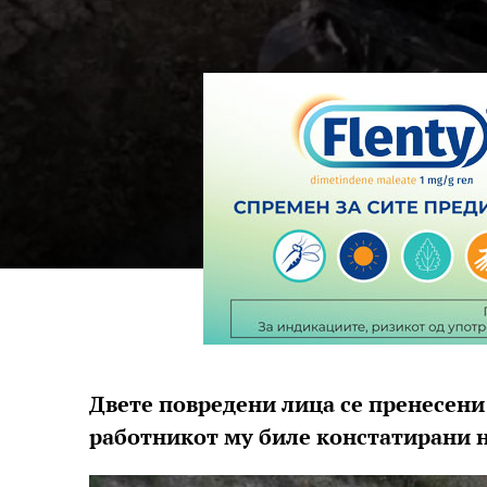
Двете повредени лица се пренесени
работникот му биле констатирани 