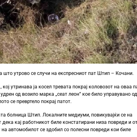
а што утрово се случи на експресниот пат Штип – Кочани.
, кој утринава ја косел тревата покрај коловозот на оваа п
 удрен од возило марка „сеат леон“ кое било управувано од
ото се превртело покрај патот.
ата болница Штип. Локалните медиуми, повикувајќи се на
 дека кај работникот биле констатирани низа повреди и о
т на автомобилот се здобил со полесни повреди кои биле