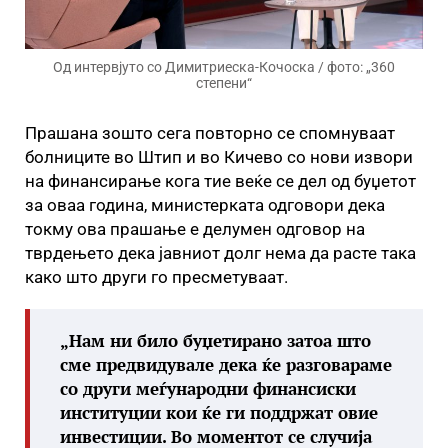
Од интервјуто со Димитриеска-Кочоска / фото: „360
степени“
Прашана зошто сега повторно се спомнуваат
болниците во Штип и во Кичево со нови извори
на финансирање кога тие веќе се дел од буџетот
за оваа година, министерката одговори дека
токму ова прашање е делумен одговор на
тврдењето дека јавниот долг нема да расте така
како што други го пресметуваат.
„Нам ни било буџетирано затоа што
сме предвидувале дека ќе разговараме
со други меѓународни финансиски
институции кои ќе ги поддржат овие
инвестиции. Во моментот се случија