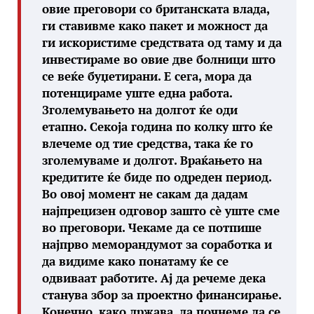
овие преговори со британската влада,
ги ставивме како пакет и можност да
ги искористиме средствата од таму и да
инвестираме во овие две болници што
се веќе буџетирани. Е сега, мора да
потенцираме уште една работа.
Зголемувањето на долгот ќе оди
етапно. Секоја година по колку што ќе
влечеме од тие средства, така ќе го
зголемуваме и долгот. Враќањето на
кредитите ќе биде по одреден период.
Во овој момент не сакам да дадам
најпрецизен одговор зашто сè уште сме
во преговори. Чекаме да се потпише
најпрво меморандумот за соработка и
да видиме како понатаму ќе се
одвиваат работите. Ај да речеме дека
станува збор за проектно финансирање.
Конечно, како држава, да почнеме да се