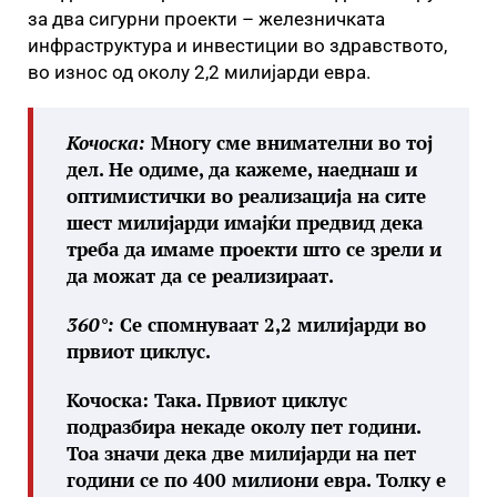
за два сигурни проекти – железничката
инфраструктура и инвестиции во здравството,
во износ од околу 2,2 милијарди евра.
Кочоска:
Многу сме внимателни во тој
дел. Не одиме, да кажеме, наеднаш и
оптимистички во реализација на сите
шест милијарди имајќи предвид дека
треба да имаме проекти што се зрели и
да можат да се реализираат.
360°:
Се спомнуваат 2,2 милијарди во
првиот циклус.
Кочоска: Така. Првиот циклус
подразбира некаде околу пет години.
Тоа значи дека две милијарди на пет
години се по 400 милиони евра. Толку е