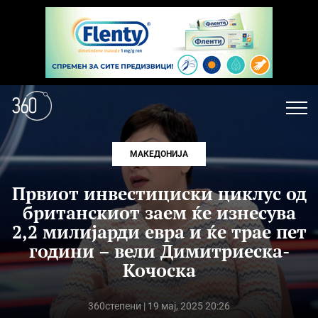
МАКЕДОНИЈА
Првиот инвестициски циклус од
британскиот заем ќе изнесува
2,2 милијарди евра и ќе трае пет
години – вели Димитриеска-
Кочоска
360степени
| 19 мај, 2025 20:26