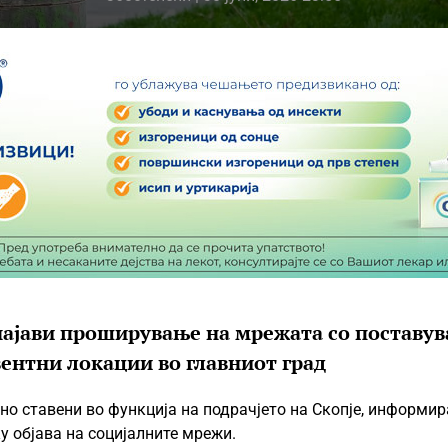
најави проширување на мрежата со поставу
ентни локации во главниот град
но ставени во функција на подрачјето на Скопје, информир
у објава на социјалните мрежи.