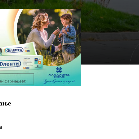
вање
а