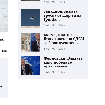
6 АВГУСТ, 2026
Западнонилската
треска се шири низ
Грција...
6 АВГУСТ, 2026
ВМРО-ДПМНЕ:
Приказната на СДСМ
вно
за францускиот...
и
6 АВГУСТ, 2026
град.
Жерновски: Владата
како победа го
претставува...
6 АВГУСТ, 2026
от