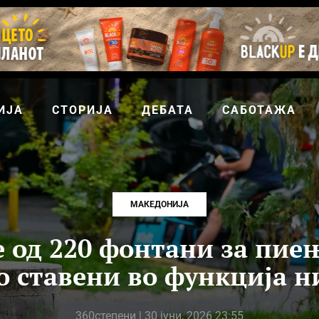
ИЈА
СТОРИЈА
ДЕБАТА
САБОТАЖА
МАКЕДОНИЈА
 од 220 фонтани за пие
 ставени во функција н
360степени
| 30 јуни, 2026 23:55