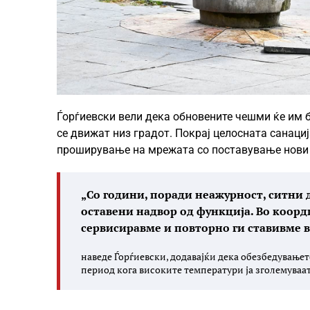
Ѓорѓиевски вели дека обновените чешми ќе им б
се движат низ градот. Покрај целосната санаци
проширување на мрежата со поставување нови 
„Со години, поради неажурност, ситни 
оставени надвор од функција. Во коорди
сервисиравме и повторно ги ставивме в
наведе Ѓорѓиевски, додавајќи дека обезбедувањет
период кога високите температури ја зголемуваат