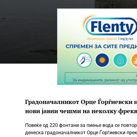
Градоначалникот Орце Ѓорѓиевски 
нови јавни чешми на неколку фрекв
Повеќе од 220 фонтани за пиење вода се повтор
денеска градоначалникот Орце Ѓорѓиевски прек