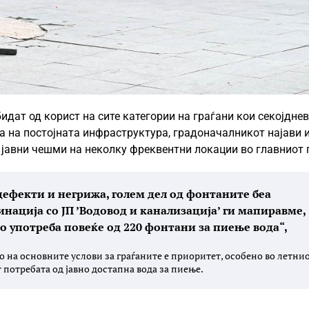
идат од корист на сите категории на граѓани кои секојдне
ја на постојната инфраструктура, градоначалникот најави 
јавни чешми на неколку фреквентни локации во главниот 
дефекти и негрижа, голем дел од фонтаните беа
нација со ЈП ’Водовод и канализација’ ги мапиравме,
о употреба повеќе од 220 фонтани за пиење вода“,
о на основните услови за граѓаните е приоритет, особено во летни
 потребата од јавно достапна вода за пиење.