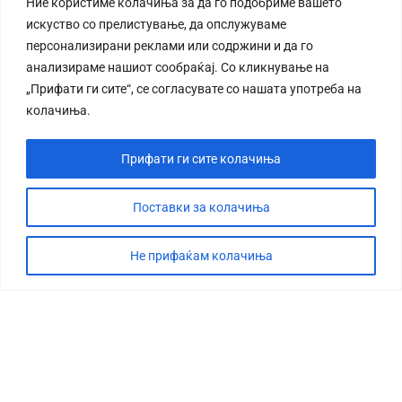
Ние користиме колачиња за да го подобриме вашето
искуство со прелистување, да опслужуваме
персонализирани реклами или содржини и да го
анализираме нашиот сообраќај. Со кликнување на
„Прифати ги сите“, се согласувате со нашата употреба на
колачиња.
Прифати ги сите колачиња
Поставки за колачиња
Не прифаќам колачиња
СТОРИЈА
ДЕБАТА