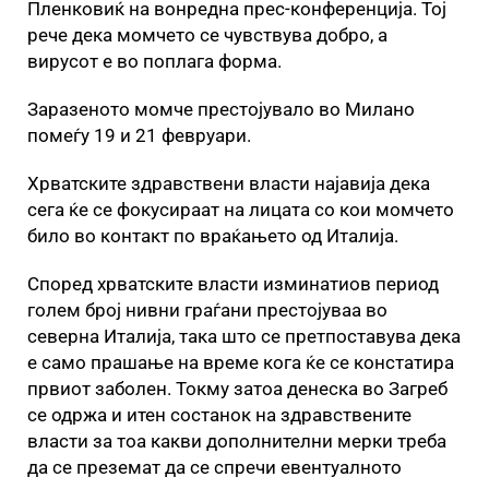
Пленковиќ на вонредна прес-конференција. Тој
рече дека момчето се чувствува добро, а
вирусот е во поплага форма.
Заразеното момче престојувало во Милано
помеѓу 19 и 21 февруари.
Хрватските здравствени власти најавија дека
сега ќе се фокусираат на лицата со кои момчето
било во контакт по враќањето од Италија.
Според хрватските власти изминатиов период
голем број нивни граѓани престојуваа во
северна Италија, така што се претпоставува дека
е само прашање на време кога ќе се констатира
првиот заболен. Токму затоа денеска во Загреб
се одржа и итен состанок на здравствените
власти за тоа какви дополнителни мерки треба
да се преземат да се спречи евентуалното