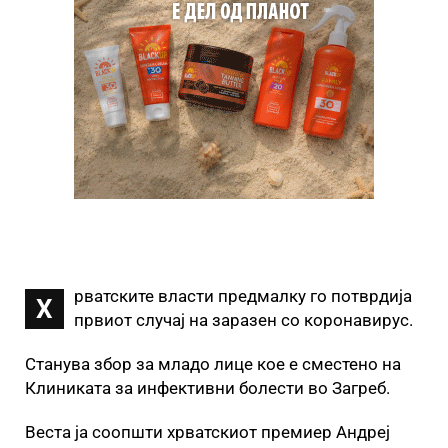
рватските власти предмалку го потврдија
Х
првиот случај на заразен со коронавирус.
Станува збор за младо лице кое е сместено на
Клиниката за инфективни болести во Загреб.
Веста ја соопшти хрватскиот премиер Андреј