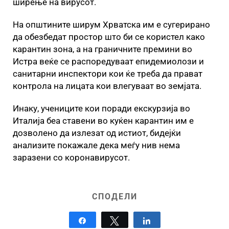
ширење на вирусот.
На општините ширум Хрватска им е сугерирано
да обезбедат простор што би се користел како
карантин зона, а на граничните премини во
Истра веќе се распоредуваат епидемиолози и
санитарни инспектори кои ќе треба да прават
контрола на лицата кои влегуваат во земјата.
Инаку, учениците кои поради екскурзија во
Италија беа ставени во куќен карантин им е
дозволено да излезат од истиот, бидејќи
анализите покажале дека меѓу нив нема
заразени со коронавирусот.
СПОДЕЛИ
Share
Tweet
Share