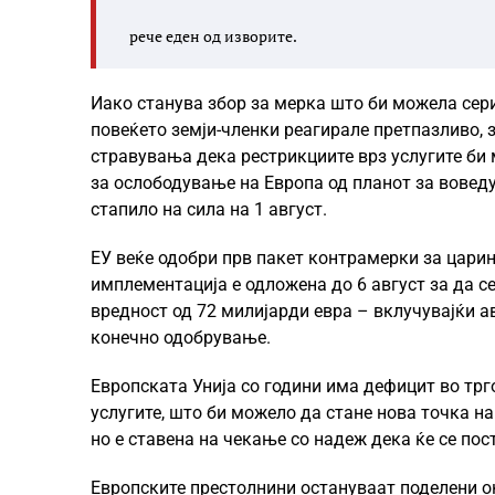
рече еден од изворите.
Иако станува збор за мерка што би можела сер
повеќето земји-членки реагирале претпазливо,
стравувања дека рестрикциите врз услугите би
за ослободување на Европа од планот за воведу
стапило на сила на 1 август.
ЕУ веќе одобри прв пакет контрамерки за царини
имплементација е одложена до 6 август за да се
вредност од 72 милијарди евра – вклучувајќи а
конечно одобрување.
Европската Унија со години има дефицит во трг
услугите, што би можело да стане нова точка на
но е ставена на чекање со надеж дека ќе се по
Европските престолнини остануваат поделени ок