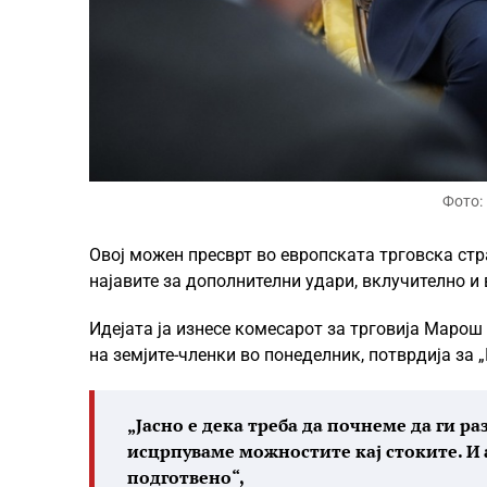
Фото:
Овој можен пресврт во европската трговска стр
најавите за дополнителни удари, вклучително и
Идејата ја изнесе комесарот за трговија Марош
на земјите-членки во понеделник, потврдија за
„Јасно е дека треба да почнеме да ги р
исцрпуваме можностите кај стоките. И
подготвено“,