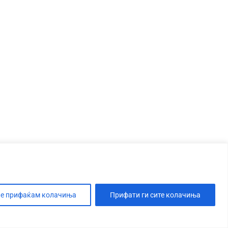
е прифаќам колачиња
Прифати ги сите колачиња