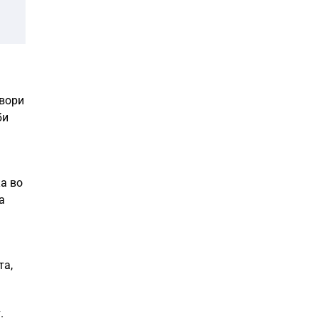
овори
би
ка во
а
та,
.