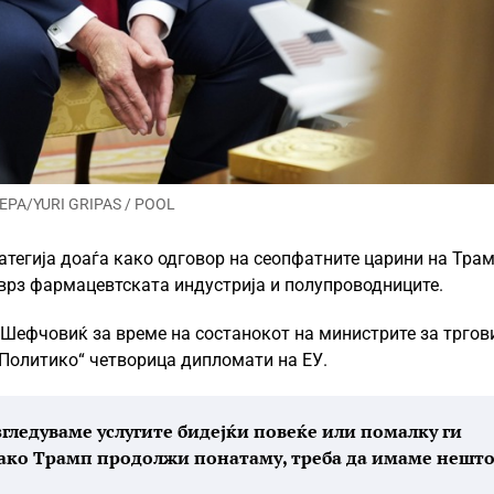
 EPA/YURI GRIPAS / POOL
атегија доаѓа како одговор на сеопфатните царини на Трам
 врз фармацевтската индустрија и полупроводниците.
 Шефчовиќ за време на состанокот на министрите за тргов
 „Политико“ четворица дипломати на ЕУ.
азгледуваме услугите бидејќи повеќе или помалку ги
 ако Трамп продолжи понатаму, треба да имаме нешт