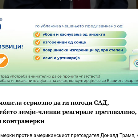
можела сериозно да ги погоди САД,
еќето земји-членки реагирале претпазливо,
и контрамерки
амерки против американскиот претседател Доналд Трамп, 