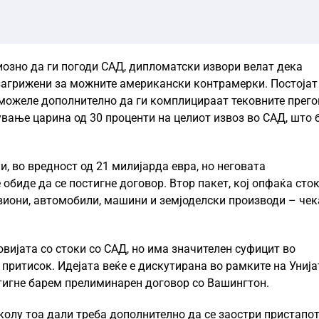
иозно да ги погоди САД, дипломатски извори велат дека
 загрижени за можните американски контрамерки. Постојат
 можеле дополнително да ги комплицираат тековните прег
вање царина од 30 проценти на целиот извоз во САД, што 
, во вредност од 21 милијарда евра, но неговата
 обиде да се постигне договор. Втор пакет, кој опфаќа сто
виони, автомобили, машини и земјоделски производи – чек
овијата со стоки со САД, но има значителен суфицит во
 притисок. Идејата веќе е дискутирана во рамките на Унија
стигне барем прелиминарен договор со Вашингтон.
олу тоа дали треба дополнително да се заостри пристапот