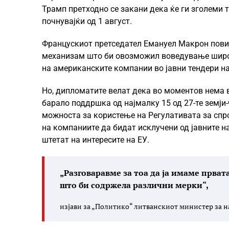
Трамп претходно се закани дека ќе ги зголеми т
почнувајќи од 1 август.
Францускиот претседател Емануел Макрон пови
механизам што би овозможил воведување широк
на американските компании во јавни тендери н
Но, дипломатите велат дека во моментов нема в
барало поддршка од најмалку 15 од 27-те земји
можноста за користење на Регулативата за спр
на компаниите да бидат исклучени од јавните н
штетат на интересите на ЕУ.
„Разговаравме за тоа да ја имаме првата
што би содржела различни мерки“,
изјави за „Политико“ литванскиот министер за 