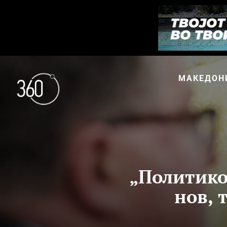
МАКЕДОН
„Политико
нов, 