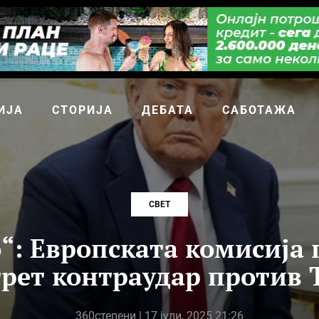
ИЈА
СТОРИЈА
ДЕБАТА
САБОТАЖА
СВЕТ
“: Европската комисија 
трет контраудар против
360степени
| 17 јули, 2025 21:26