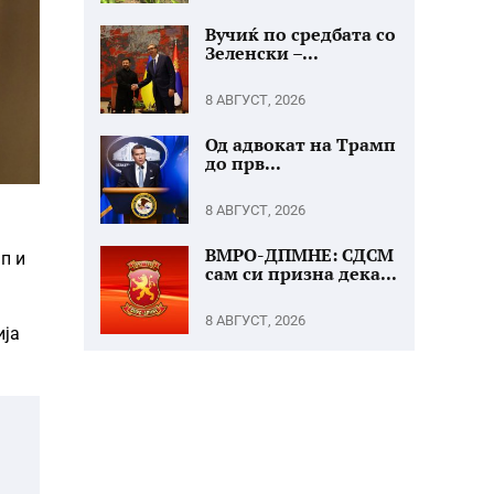
Вучиќ по средбата со
Зеленски –...
8 АВГУСТ, 2026
Од адвокат на Трамп
до прв...
8 АВГУСТ, 2026
ВМРО-ДПМНЕ: СДСМ
п и
сам си призна дека...
8 АВГУСТ, 2026
ија
о