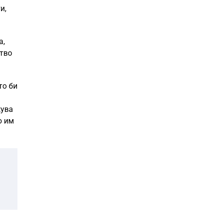
и,
а,
тво
то би
жува
о им