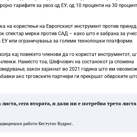
ројно тарифите за увоз од ЕУ, од 10 проценти на 30 процент
ка на користење на Европскиот инструмент против принуд
 спектар мерки против САД – како што е забрана за учес
а ЕУ или ограничувања за големи технолошки платформи.
олја кај повеќето членови да го користат инструментот, ш
-членки. Наместо тоа, Шефчович на состанокот ја спомена
оведување, закон зајакнат во 2021 година што им овозмо
абавки ако трговските партнери ги прекршат обврските шт
 листа, сега втората, и дали ни е потребна трета листа
надворешни работи Кестутис Будрис.