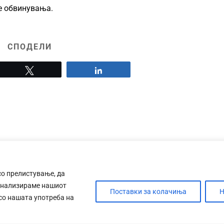
е обвинувања.
СПОДЕЛИ
Tweet
Share
со прелистување, да
анализираме нашиот
Поставки за колачиња
Н
 со нашата употреба на