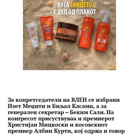
За копретседатели на ВЛЕН се избрани
Изет Меџити и Биљал Касами, а за
генерален секретар – Беким Сали. На
конгресот присуствуваа и премиерот
Христијан Мицкоски и косовскиот
премиер Албин Курти, кој одржа и говор