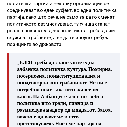
политички партии и неколку организации се
соединуваат во еден субјект, во една политичка
партија, како што рече, не само за да го сменат
политичкото размислување, туку и да станат
реален показател дека политиката треба да им
служи на граѓаните, а не да ги злоупотребува
позициите во државата.
„ВЛЕН треба да стане уште една
албанска политичка култура. Помирна,
посериозна, поинституционална и
поодговорна кон граѓанинот. Не ни е
потребна политика што живее од
кавги. На Албанците им е потребна
политика што гради, планира и
размислува надвор од мандатот. Затоа,
важно е да кажеме и што
претставуваме. Ние сме партија од