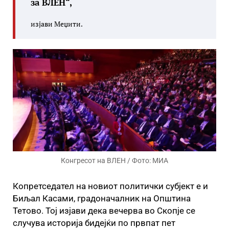
за ВЛЕН“,
изјави Меџити.
Конгресот на ВЛЕН / Фото: МИА
Копретседател на новиот политички субјект е и
Биљал Касами, градоначалник на Општина
Тетово. Тој изјави дека вечерва во Скопје се
случува историја бидејќи по првпат пет