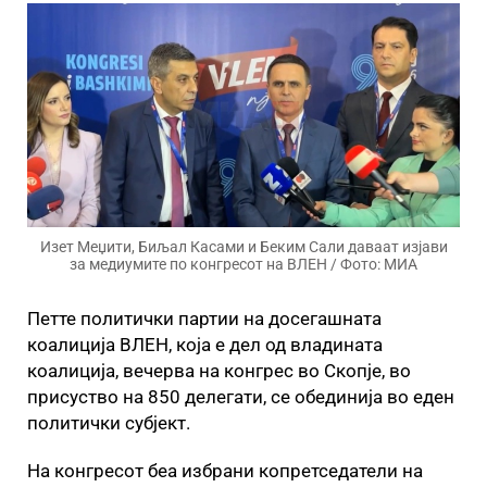
Изет Меџити, Биљал Касами и Беким Сали даваат изјави
за медиумите по конгресот на ВЛЕН / Фото: МИА
Петте политички партии на досегашната
коалиција ВЛЕН, која е дел од владината
коалиција, вечерва на конгрес во Скопје, во
присуство на 850 делегати, се обединија во еден
политички субјект.
На конгресот беа избрани копретседатели на