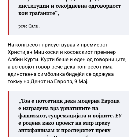
институции и секојдневна одговорност
кон граѓаните“,
рече Сали.
На конгресот присуствуваа и премиерот
Христијан Мицкоски и косовскиот премиер
Албин Курти. Курти беше и еден од говорниците,
а во својот говор рече дека конгресот има
единствена симболика бидејќи се одржува
токму на Денот на Европа, 9 Мај.
„Тоа е потсетник дека модерна Европа
е изградена врз урнатините на
фашизмот, супремацијата и војните. ЕУ
е родена како проект на мир преку
антифашизам и просперитет преку