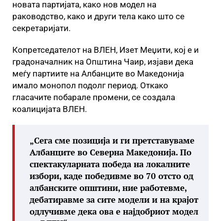
новата партијата, како нов модел на
раководство, како и други тела како што се
секретаријати.
Копретседателот на ВЛЕН, Изет Меџити, кој е и
градоначалник на Општина Чаир, изјави дека
меѓу партиите на Албанците во Македонија
имало монопол подолг период. Откако
гласачите побарале промени, се создала
коалицијата ВЛЕН.
„Сега сме позиција и ги претставуваме
Албанците во Северна Македонија. По
спектакуларната победа на локалните
избори, каде победивме во 70 отсто од
албанските општини, ние работевме,
дебатиравме за сите модели и на крајот
одлучивме дека ова е најдобриот модел