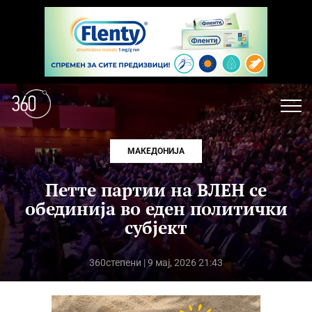
МАКЕДОНИЈА
Петте партии на ВЛЕН се
обединија во еден политички
субјект
360степени
| 9 мај, 2026 21:43