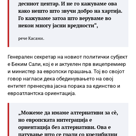
десниот центар. И не го кажуваме ова
како нешто што звучи добро на хартија.
Го кажуваме затоа што веруваме во
некои многу јасни вредности“,
рече Касами.
Генерален секретар на новиот политички субјект
е Беким Сали, кој е и актуелен прв вицепремиер
и министер за европски прашања. Тој во својот
говор нагласи дека обединувањето на овој
ентитет пренесува јасна порака за единство и
евроатлантска ориентација.
„Можеме да имаме алтернативи за сè,
но европската интеграција е
ориентација без алтернативи. Ова е
патување што се гради со кредибилни