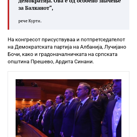
демократија. Ова е од особено значење
за Балканот“,
рече Курти.
На конгресот присуствуваа и потпретседателот
на Демократската партија на Албанија, Лучијано
Бочи, како и градоначалничката на српската
општина Прешево, Ардита Синани.