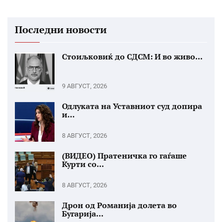
Последни новости
Стоиљковиќ до СДСМ: И во живо...
9 АВГУСТ, 2026
Одлуката на Уставниот суд допира
и...
8 АВГУСТ, 2026
(ВИДЕО) Пратеничка го гаѓаше
Курти со...
8 АВГУСТ, 2026
Дрон од Романија долета во
Бугарија...