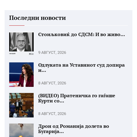
Последни новости
Стоиљковиќ до СДСМ: И во живо...
9 АВГУСТ, 2026
Одлуката на Уставниот суд допира
и...
8 АВГУСТ, 2026
(ВИДЕО) Пратеничка го гаѓаше
Курти со...
8 АВГУСТ, 2026
Дрон од Романија долета во
Бугарија...