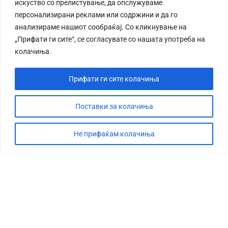
искуство со прелистување, да опслужуваме
персонализирани реклами или содржини и да го
анализираме нашиот сообраќај. Со кликнување на
„Прифати ги сите“, се согласувате со нашата употреба на
колачиња.
Прифати ги сите колачиња
Поставки за колачиња
Не прифаќам колачиња
СТОРИЈА