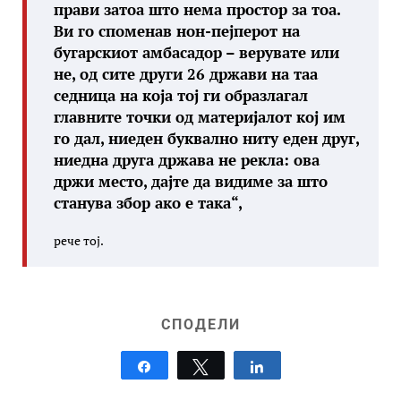
прави затоа што нема простор за тоа.
Ви го споменав нон-пејперот на
бугарскиот амбасадор – верувате или
не, од сите други 26 држави на таа
седница на која тој ги образлагал
главните точки од материјалот кој им
го дал, ниеден буквално ниту еден друг,
ниедна друга држава не рекла: ова
држи место, дајте да видиме за што
станува збор ако е така“,
рече тој.
СПОДЕЛИ
Share
Tweet
Share