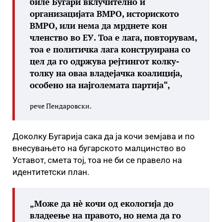
биле Бугари вклучително и
организацијата ВМРО, историското
ВМРО, или нема да мрднете кон
членство во ЕУ. Тоа е лага, повторувам,
тоа е политичка лага конструирана со
цел да го одржува рејтингот колку-
толку на оваа владејачка коалиција,
особено на најголемата партија“,
рече Пендаровски.
Доколку Бугарија сака да ја кочи земјава и по
внесувањето на бугарското малцинство во
Уставот, смета тој, тоа не би се правело на
идентитетски план.
„Може да нè кочи од екологија до
владеење на правото, но нема да го