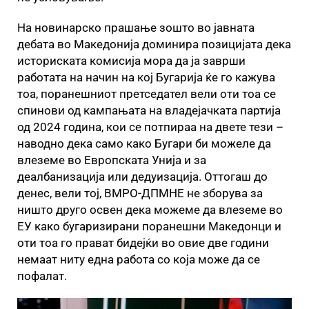
На новинарско прашање зошто во јавната
дебата во Македонија доминира позицијата дека
историската комисија мора да ја заврши
работата на начин на кој Бугарија ќе го кажува
тоа, поранешниот претседател вели оти тоа се
спинови од кампањата на владејачката партија
од 2024 година, кои се потпираа на двете тези –
наводно дека само како Бугари би можеле да
влеземе во Европската Унија и за
деалбанизација или дедуизација. Оттогаш до
денес, вели тој, ВМРО-ДПМНЕ не зборува за
ништо друго освен дека можеме да влеземе во
ЕУ како бугаризирани поранешни Македонци и
оти тоа го прават бидејќи во овие две години
немаат ниту една работа со која може да се
пофалат.