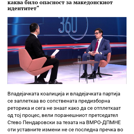
каква било опасност за македонскиот
идентитет“
Владејачката коалиција и владејачката партија
се заплеткаа во сопствената предизборна
реторика и сега не знаат како да се отплеткаат
од тој процес, вели поранешниот претседател
Стево Пендаровски за тезата на ВМРО-ДПМНЕ
оти уставните измени не се последна пречка во