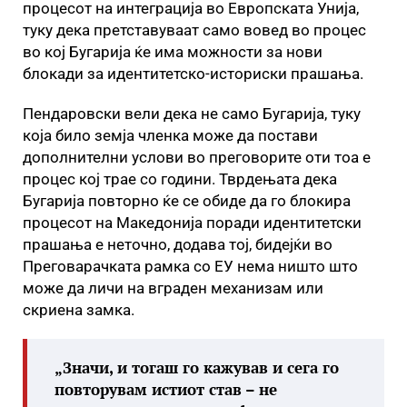
процесот на интеграција во Европската Унија,
туку дека претставуваат само вовед во процес
во кој Бугарија ќе има можности за нови
блокади за идентитетско-историски прашања.
Пендаровски вели дека не само Бугарија, туку
која било земја членка може да постави
дополнителни услови во преговорите оти тоа е
процес кој трае со години. Тврдењата дека
Бугарија повторно ќе се обиде да го блокира
процесот на Македонија поради идентитетски
прашања е неточно, додава тој, бидејќи во
Преговарачката рамка со ЕУ нема ништо што
може да личи на вграден механизам или
скриена замка.
„Значи, и тогаш го кажував и сега го
повторувам истиот став – не