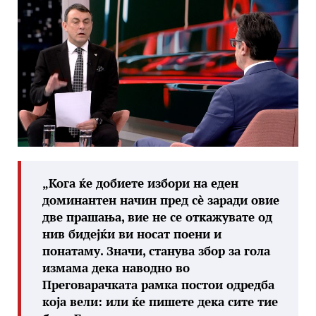
„Кога ќе добиете избори на еден
доминантен начин пред сè заради овие
две прашања, вие не се откажувате од
нив бидејќи ви носат поени и
понатаму. Значи, станува збор за гола
измама дека наводно во
Преговарачката рамка постои одредба
која вели: или ќе пишете дека сите тие