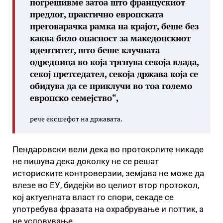
погрешивме затоа што францускиот
предлог, практично европската
преговарачка рамка на крајот, беше без
каква било опасност за македонскиот
идентитет, што беше клучната
одредница во која тргнува секоја влада,
секој претседател, секоја држава која се
обидува да се приклучи во тоа големо
европско семејство“,
рече ексшефот на државата.
Пендаровски вели дека во протоколите никаде
не пишува дека доколку не се решат
историските контроверзии, земјава не може да
влезе во ЕУ, бидејќи во целиот втор протокол,
кој актуелната власт го спори, секаде се
употребува фразата на охрабрување и поттик, а
не условување.