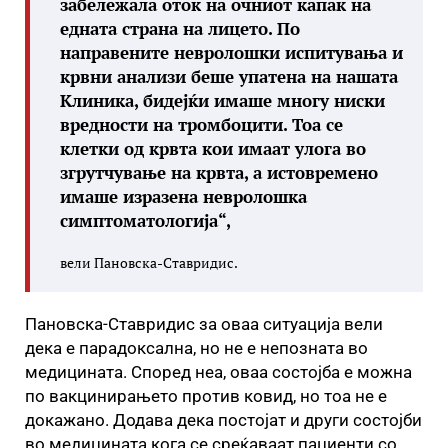
забележала оток на очниот капак на
едната страна на лицето. По
направените невролошки испитувања и
крвни анализи беше упатена на нашата
Клиника, бидејќи имаше многу ниски
вредности на тромбоцити. Тоа се
клетки од крвта кои имаат улога во
згрутчување на крвта, а истовремено
имаше изразена невролошка
симптоматологија“,
вели Пановска-Ставридис.
Пановска-Ставридис за оваа ситуација вели
дека е парадоксална, но не е непозната во
медицината. Според неа, оваа состојба е можна
по вакцинирањето против ковид, но тоа не е
докажано. Додава дека постојат и други состојби
во медицината кога се среќаваат пациенти со