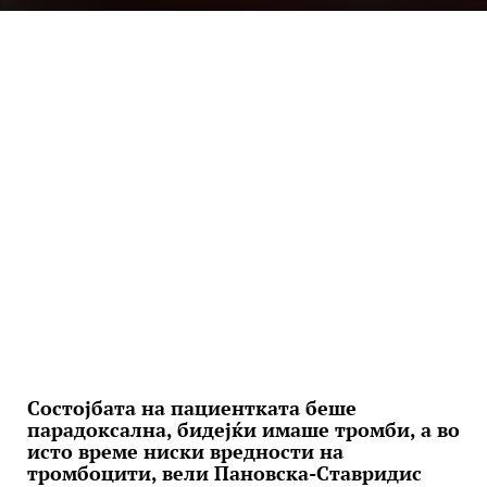
Состојбата на пациентката беше
парадоксална, бидејќи имаше тромби, а во
исто време ниски вредности на
тромбоцити, вели Пановска-Ставридис