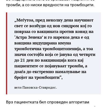
тромби, а со ниски вредности на тромбоцити.
„Меѓутоа, пред неколку дена научниот
свет се возбуди од нов синдром кој го
поврзаа со вакцината против ковид на
‘Астра Зенека’ и го нарекоа дека е од
вакцина индуцирана имуна
тромботична тромбоцитопенија, а тоа
значи состојба која се јавува од четврти
до 21 ден по вакцинација кога кај
пациентите се појавуваат тромби, а
доаѓа до екстремно намалување на
бројот на тромбоцити“,
вели Пановска-Ставридис.
Врз пациентката бил спроведен алгоритам