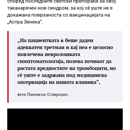
според последните светски препораки за овој
таканаречен нов синдром, за кој сè уште не е
докажана поврзаноста со вакцинацијата на
„Астра Зенека“.
„На пациентката ѝ беше даден
адекватен третман и кај неа е целосно
повлечена невролошката
симптоматологија, полека почнаат да
растата вредностите на тромбоцити, но
сè уште е задржана под медицинска
опсервација на нашата клиника“,
вели Пановска-Ставридис.