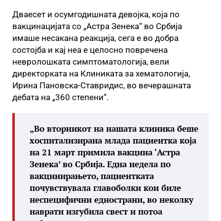
Дваесет и осумгодишната девојка, која по
вакцинацијата со „Астра Зенека“ во Србија
имаше несакана реакција, сега е во добра
состојба и кај неа е целосно повречена
невролошката симптоматологија, вели
директорката на Клиниката за хематологија,
Ирина Пановска-Ставридис, во вечерашната
дебата на „360 степени“.
„Во вторникот на нашата клиника беше
хоспитализирана млада пациентка која
на 21 март примила вакцина ‘Астра
Зенека’ во Србија. Една недела по
вакцинирањето, пациентката
почувствувала главоболки кои биле
неспецифични еднострани, во неколку
наврати изгубила свест и потоа