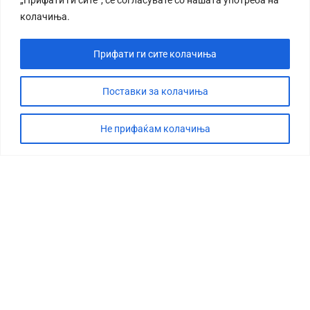
колачиња.
Прифати ги сите колачиња
Поставки за колачиња
Не прифаќам колачиња
СТОРИЈА
ДЕБАТА
САБОТАЖА