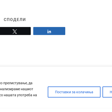
СПОДЕЛИ
Tweet
Share
со прелистување, да
анализираме нашиот
Поставки за колачиња
Н
 со нашата употреба на