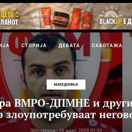
ИЈА
СТОРИЈА
ДЕБАТА
САБОТАЖА
МАКЕДОНИЈА
ара ВМРО-ДПМНЕ и други
го злоупотребуваат негов
360степени
| 28 март, 2020 01:33