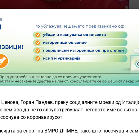
 Џенова, Горан Пандев, преку социјалните мрежи од Италиј
 земјава да не го злоупотребуваат неговото име во ситно-
 соочува со коронавирусот.
исијата за спорт на ВМРО-ДПМНЕ, како што посочува и сам