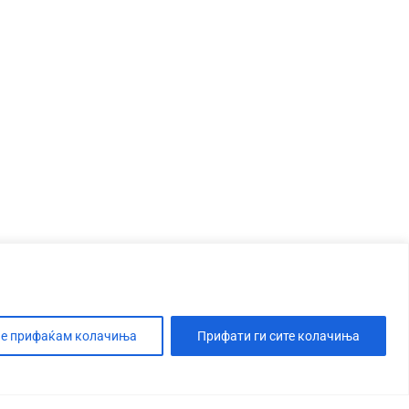
е прифаќам колачиња
Прифати ги сите колачиња