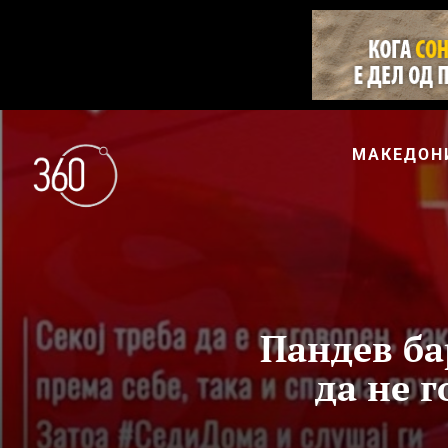
МАКЕДОН
Пандев б
да не 