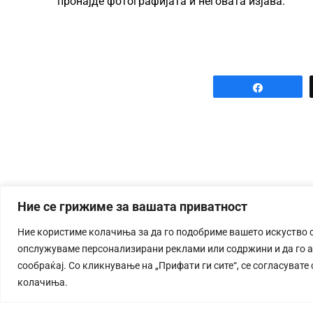
пронајде фотографијата и неговата изјава.
Share
Ние се грижиме за вашата приватност
Ние користиме колачиња за да го подобриме вашето искуство 
опслужуваме персонализирани реклами или содржини и да го 
сообраќај. Со кликнување на „Прифати ги сите“, се согласувате
колачиња.