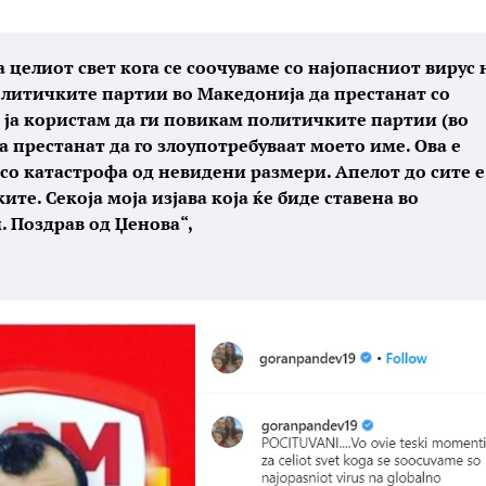
 целиот свет кога се соочуваме со најопасниот вирус 
олитичките партии во Македонија да престанат со
 ја користам да ги повикам политичките партии (во
 престанат да го злоупотребуваат моето име. Ова е
 со катастрофа од невидени размери. Апелот до сите е
ите. Секоја моја изјава која ќе биде ставена во
. Поздрав од Џенова“,