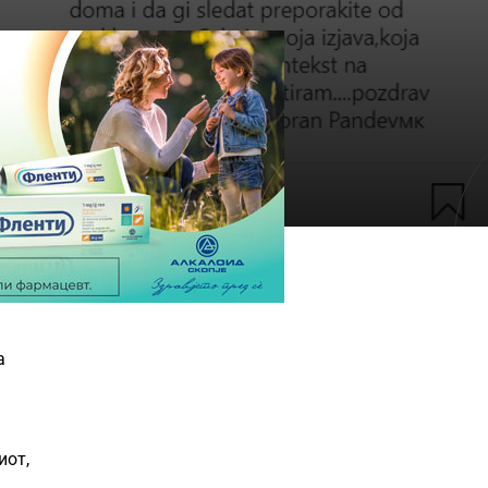
а
иот,