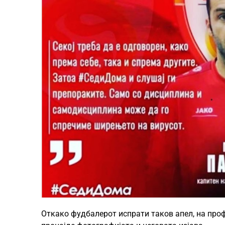
Откако фудбалерот испрати таков апел, на про