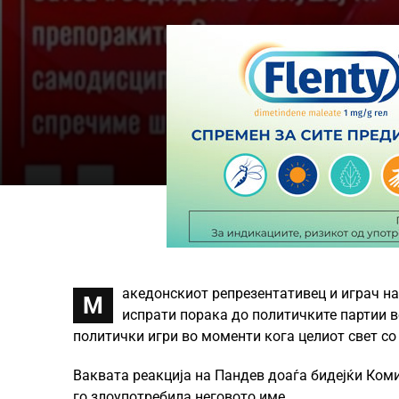
акедонскиот репрезентативец и играч на
М
испрати порака до политичките партии во
политички игри во моменти кога целиот свет со
Ваквата реакција на Пандев доаѓа бидејќи Ком
го злоупотребила неговото име.