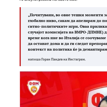
„Почитувани, во овие тешки моменти за
глобално ниво, сакам да апелирам до п
ситно-политичките игри. Оваа прилика
случајот комисијата на ВМРО-ДПМНЕ) да
време кога ние во Италија се соочуваме
да останат дома и да ги следат препорак
контекст на политика ќе ја демантирам
напиша Горан Пандев на Инстаграм.