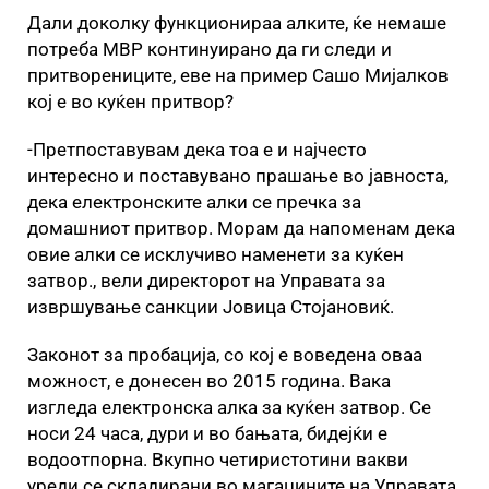
Дали доколку функционираа алките, ќе немаше
потреба МВР континуирано да ги следи и
притворениците, еве на пример Сашо Мијалков
кој е во куќен притвор?
-Претпоставувам дека тоа е и најчесто
интересно и поставувано прашање во јавноста,
дека електронските алки се пречка за
домашниот притвор. Морам да напоменам дека
овие алки се исклучиво наменети за куќен
затвор., вели директорот на Управата за
извршување санкции Јовица Стојановиќ.
Законот за пробација, со кој е воведена оваа
можност, е донесен во 2015 година. Вака
изгледа електронска алка за куќен затвор. Се
носи 24 часа, дури и во бањата, бидејќи е
водоотпорна. Вкупно четиристотини вакви
уреди се складирани во магацините на Управата