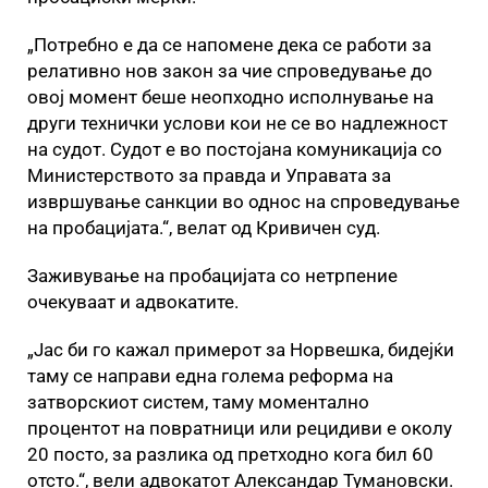
„Потребно е да се напомене дека се работи за
релативно нов закон за чие спроведување до
овој момент беше неопходно исполнување на
други технички услови кои не се во надлежност
на судот. Судот е во постојана комуникација со
Министерството за правда и Управата за
извршување санкции во однос на спроведување
на пробацијата.“, велат од Кривичен суд.
Заживување на пробацијата со нетрпение
очекуваат и адвокатите.
„Јас би го кажал примерот за Норвешка, бидејќи
таму се направи една голема реформа на
затворскиот систем, таму моментално
процентот на повратници или рецидиви е околу
20 посто, за разлика од претходно кога бил 60
отсто.“, вели адвокатот Александар Тумановски.