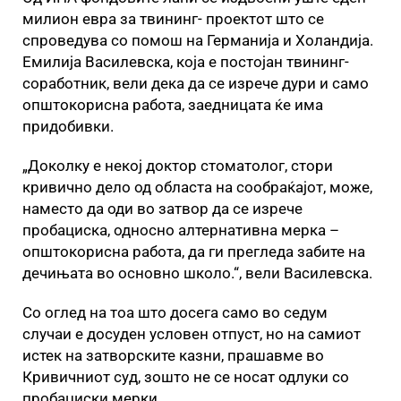
милион евра за твининг- проектот што се
спроведува со помош на Германија и Холандија.
Емилија Василевска, која е постојан твининг-
соработник, вели дека да се изрече дури и само
општокорисна работа, заедницата ќе има
придобивки.
„Доколку е некој доктор стоматолог, стори
кривично дело од областа на сообраќајот, може,
наместо да оди во затвор да се изрече
пробациска, односно алтернативна мерка –
општокорисна работа, да ги прегледа забите на
дечињата во основно школо.“, вели Василевска.
Со оглед на тоа што досега само во седум
случаи е досуден условен отпуст, но на самиот
истек на затворските казни, прашавме во
Кривичниот суд, зошто не се носат одлуки со
пробациски мерки.