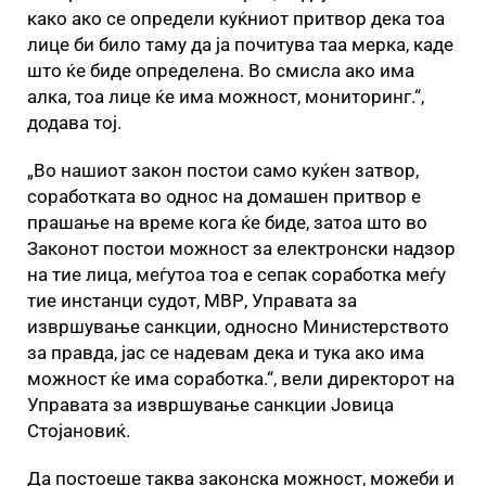
како ако се определи куќниот притвор дека тоа
лице би било таму да ја почитува таа мерка, каде
што ќе биде определена. Во смисла ако има
алка, тоа лице ќе има можност, мониторинг.“,
додава тој.
„Во нашиот закон постои само куќен затвор,
соработката во однос на домашен притвор е
прашање на време кога ќе биде, затоа што во
Законот постои можност за електронски надзор
на тие лица, меѓутоа тоа е сепак соработка меѓу
тие инстанци судот, МВР, Управата за
извршување санкции, односно Министерството
за правда, јас се надевам дека и тука ако има
можност ќе има соработка.“, вели директорот на
Управата за извршување санкции Јовица
Стојановиќ.
Да постоеше таква законска можност, можеби и