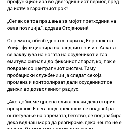
профункционира во двегодишниот период пред
да истече гарантниот рок?
„Сепак се тоа прашања за мојот претходник на
оваа позиција.“, додава Стојановиќ.
Опремата, обезбедена со пари од Европската
Унија, функционира на следниот начин: Алката
се заклучува на ногата на осуденикот и таа
емитува сигнали до фиксниот апарат, кој пак е
поврзан со централниот систем. Таму
пробациски службеници ја следат секоја
промена и контролираат дали осуденикот се
движи во дозволениот радиус.
„Ако добиеме црвена слика значи дека сторил
прекршок. Е сега шод прекршок се подразбра
оштетување на опремата, бегство, се подразбира
дека веднаш мора да реагираме, дека нешто не е