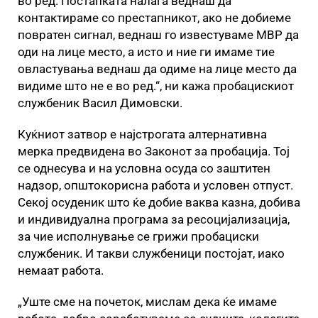
во ред. Постапката налага веднаш да
контактираме со престапникот, ако не добиеме
повратен сигнал, веднаш го известуваме МВР да
оди на лице место, а исто и ние ги имаме тие
овластувања веднаш да одиме на лице место да
видиме што не е во ред.“, ни кажа пробацискиот
службеник Васил Димовски.
Куќниот затвор е најстрогата алтернативна
мерка предвидена во Законот за пробација. Тој
се однесува и на условна осуда со заштитен
надзор, општокорисна работа и условен отпуст.
Секој осуденик што ќе добие ваква казна, добива
и индивидуална програма за ресоцијализација,
за чие исполнување се грижи пробациски
службеник. И такви службеници постојат, иако
немаат работа.
„Уште сме на почеток, мислам дека ќе имаме