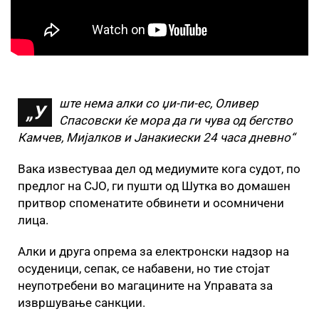
ште нема алки со џи-пи-ес, Оливер
„У
Спасовски ќе мора да ги чува од бегство
Камчев, Мијалков и Јанакиески 24 часа дневно“
Вака известуваа дел од медиумите кога судот, по
предлог на СЈО, ги пушти од Шутка во домашен
притвор споменатите обвинети и осомничени
лица.
Алки и друга опрема за електронски надзор на
осуденици, сепак, се набавени, но тие стојат
неупотребени во магацините на Управата за
извршување санкции.