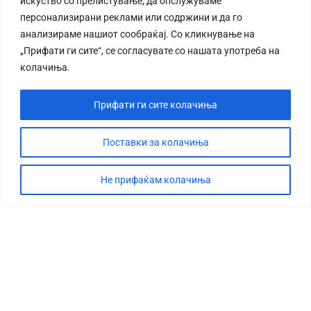
искуство со прелистување, да опслужуваме
персонализирани реклами или содржини и да го
анализираме нашиот сообраќај. Со кликнување на
„Прифати ги сите“, се согласувате со нашата употреба на
колачиња.
Прифати ги сите колачиња
Поставки за колачиња
Не прифаќам колачиња
СТОРИЈА
ДЕБАТА