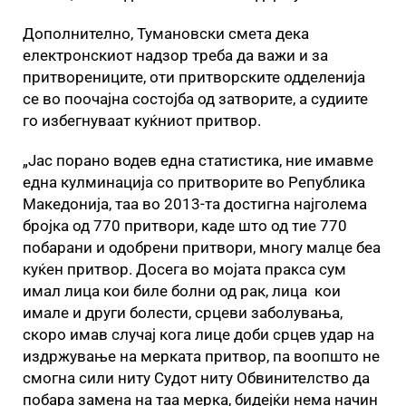
Дополнително, Тумановски смета дека
електронскиот надзор треба да важи и за
притворениците, оти притворските одделенија
се во поочајна состојба од затворите, а судиите
го избегнуваат куќниот притвор.
„Јас порано водев една статистика, ние имавме
една кулминација со притворите во Република
Македонија, таа во 2013-та достигна најголема
бројка од 770 притвори, каде што од тие 770
побарани и одобрени притвори, многу малце беа
куќен притвор. Досега во мојата пракса сум
имал лица кои биле болни од рак, лица кои
имале и други болести, срцеви заболувања,
скоро имав случај кога лице доби срцев удар на
издржување на мерката притвор, па воопшто не
смогна сили ниту Судот ниту Обвинителство да
побара замена на таа мерка, бидејќи нема начин