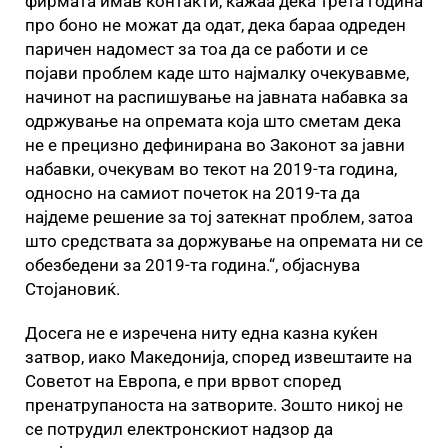
фирмата имав контакти, кажаа дека трета година
про боно не можат да одат, дека бараа одреден
паричен надомест за тоа да се работи и се
појави проблем каде што најмалку очекувавме,
начинот на распишување на јавната набавка за
одржување на опремата која што сметам дека
не е прецизно дефинирана во Законот за јавни
набавки, очекувам во текот на 2019-та година,
односно на самиот почеток на 2019-та да
најдеме решение за тој затекнат проблем, затоа
што средствата за доржување на опремата ни се
обезбедени за 2019-та година.“, објаснува
Стојановиќ.
Досега не е изречена ниту една казна куќен
затвор, иако Македонија, според извештаите на
Советот на Европа, е при врвот според
пренатрупаноста на затворите. Зошто никој не
се потрудил електронскиот надзор да