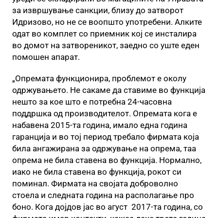
за извршување санкции, близу до затворот
Идризово, но не се воопшто употребени. Алките
одат во комплет со приемник кој се инсталира
во домот на затвореникот, заедно со уште еден
помошен апарат.
„Опремата функционира, проблемот е околу
одржувањето. Не сакаме да ставиме во функција
нешто за кое што е потребна 24-часовна
поддршка од производителот. Опремата кога е
набавена 2015-та година, имало една година
гаранција и во тој период требало фирмата која
била ангажирана за одржување на опрема, таа
опрема не била ставена во функција. Нормално,
иако не била ставена во функција, рокот си
поминал. Фирмата на својата доброволно
стоела и следната година на располагање про
боно. Кога дојдов јас во агуст 2017-та година, со