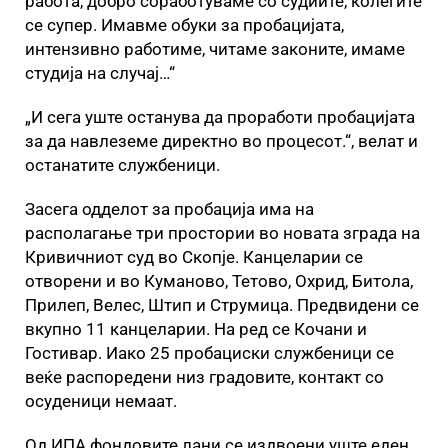
работа, добро соработуваме со судиите, колегите
се супер. Имавме обуки за пробацијата,
интензивно работиме, читаме законите, имаме
студија на случај…“
„И сега уште останува да проработи пробацијата
за да навлеземе директно во процесот.“, велат и
останатите службеници.
Засега одделот за пробација има на
располагање три простории во новата зграда на
Кривичниот суд во Скопје. Канцеларии се
отворени и во Куманово, Тетово, Охрид, Битола,
Прилеп, Велес, Штип и Струмица. Предвидени се
вкупно 11 канцеларии. На ред се Кочани и
Гостивар. Иако 25 пробациски службеници се
веќе распоредени низ градовите, контакт со
осуденици немаат.
Од ИПА фондовите лани се издвоени уште еден