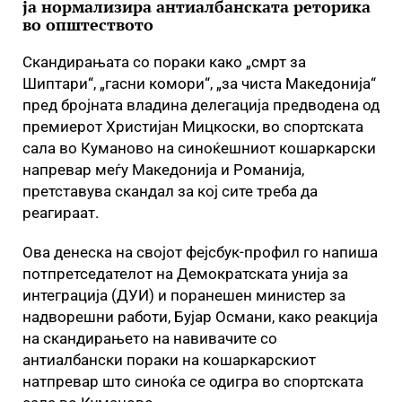
ја нормализира антиалбанската реторика
во општеството
Скандирањата со пораки како „смрт за
Шиптари“, „гасни комори“, „за чиста Македонија“
пред бројната владина делегација предводена од
премиерот Христијан Мицкоски, во спортската
сала во Куманово на синоќешниот кошаркарски
напревар меѓу Македонија и Романија,
претставува скандал за кој сите треба да
реагираат.
Ова денеска на својот фејсбук-профил го напиша
потпретседателот на Демократската унија за
интеграција (ДУИ) и поранешен министер за
надворешни работи, Бујар Османи, како реакција
на скандирањето на навивачите со
антиалбански пораки на кошаркарскиот
натпревар што синоќа се одигра во спортската