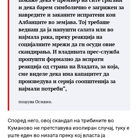
и дека барем симболично е загрижен за
навредите и заканите испратени кон
Албанците во земјава. Тој требаше
веднаш да ја напушти салата или во
најмала рака, преку реакција на
социјалните мрежи да ги осуди овие
скандирања. И владината прес-служба
пропушти формално да испрати
реакција од страна на Владата, за која,
сме виделе дека има капацитет да
произведува и серија соопштенија за
најмали потреби“,
пишува Османи.
Според него, овој скандал на трибините во
Куманово не претставува изолиран случај, туку е
уште еден во низата преку кој власта ја