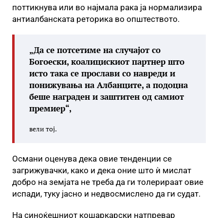
поттикнува или во најмала рака ја нормализира
антиалбанската реторика во општеството.
„Да се потсетиме на случајот со
Богоески, коалицискиот партнер што
исто така се прослави со навреди и
понижувања на Албанците, а подоцна
беше награден и заштитен од самиот
премиер“,
вели тој.
Османи оценува дека овие тенденции се
загрижувачки, како и дека оние што ѝ мислат
добро на земјата не треба да ги толерираат овие
испади, туку јасно и недвосмислено да ги судат.
На синоќешниот кошаркарски натпревар