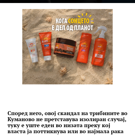
Според него, овој скандал на трибините во
Куманово не претставува изолиран случај,
туку е уште еден во низата преку кој
власта ја поттикнува или во најмала рака