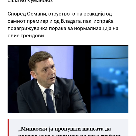
сала во Куманово.
Според Османи, отсуството на реакција од
самиот премиер и од Владата, пак, испраќа
позагрижувачка порака за нормализација на
овие трендови.
„Мицкоски ја пропушти шансата да
покаже дека е премиер на сите граѓани