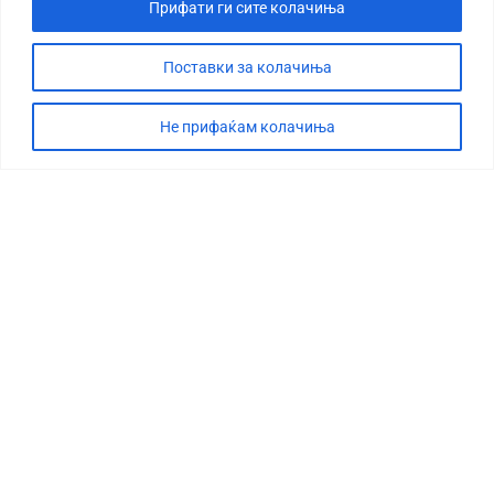
Прифати ги сите колачиња
Поставки за колачиња
Не прифаќам колачиња
СТОРИЈА
ДЕБАТА
САБОТАЖА
ТИМ