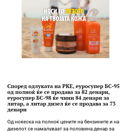
Според одлуката на РКЕ, еуросупер БС-95
од полноќ ќе се продава за 82 денари,
еуросупер БС-98 ќе чини 84 денари за
литар, а литар дизел ќе се продава за 73
денари
Од ноќеска на полноќ цените на бензините и на
дизелот се намалуваат за половина денар за