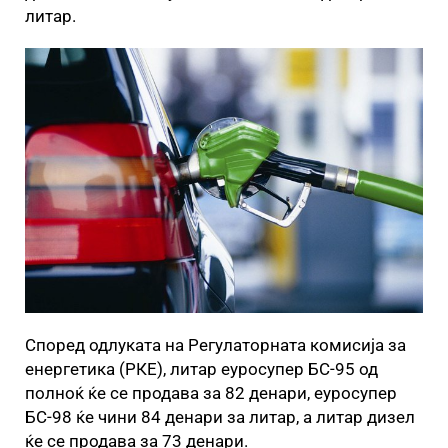
литар.
Според одлуката на Регулаторната комисија за
енергетика (РКЕ), литар еуросупер БС-95 од
полноќ ќе се продава за 82 денари, еуросупер
БС-98 ќе чини 84 денари за литар, а литар дизел
ќе се продава за 73 денари.