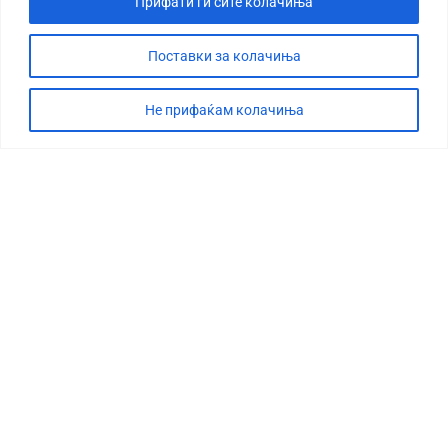
Прифати ги сите колачиња
Поставки за колачиња
Не прифаќам колачиња
СТОРИЈА
ДЕБАТА
САБОТАЖА
ТИМ
КОНТАКТ