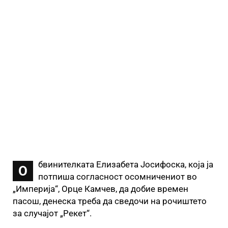
бвинителката Елизабета Јосифоска, која ја
О
потпиша согласност осомничениот во
„Империја“, Орце Камчев, да добие времен
пасош, денеска треба да сведочи на рочиштето
за случајот „Рекет“.