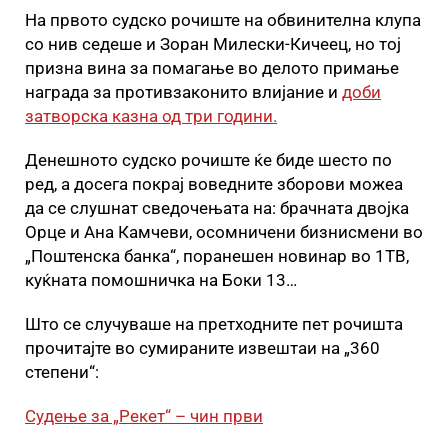
На првото судско рочиште на обвинителна клупа
со нив седеше и Зоран Милески-Кичеец, но тој
призна вина за помагање во делото примање
награда за противзаконито влијание и
доби
затворска казна од три години.
Денешното судско рочиште ќе биде шесто по
ред, а досега покрај воведните зборови можеа
да се слушнат сведочењата на: брачната двојка
Орце и Ана Камчеви, осомничени бизнисмени во
„Поштенска банка“, поранешен новинар во 1ТВ,
куќната помошничка на Боки 13…
Што се случуваше на претходните пет рочишта
прочитајте во сумираните извештаи на „360
степени“:
Судење за „Рекет“ – чин први