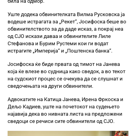
била на одмор.
Уште додека обвинителката Вилма Русковска ја
водеше истрагата за „Рекет“, Јосифоска беше во
обвинителството за да даде исказ, а покрај неа
од СЈО искази даваа и обвинителите Лиле
Стефанова и Бурим Рустеми кои ги водат
истрагите „Империја“ и „Поштенска банка“.
Јосифоска ќе биде првата од тимот на Јанева
која ќе влезе во судница како сведок, а во текот
на судскиот процес се очекува да се слушнат и
сведочењата на други обвинители.
Адвокатите на Катица Јанева, Ирена Фркоска и
Дељо Кадиев, уште на почетокот на судењето
најавија дека во нивната листа на предложени
сведоци се речиси сите обвинители од СЈО.