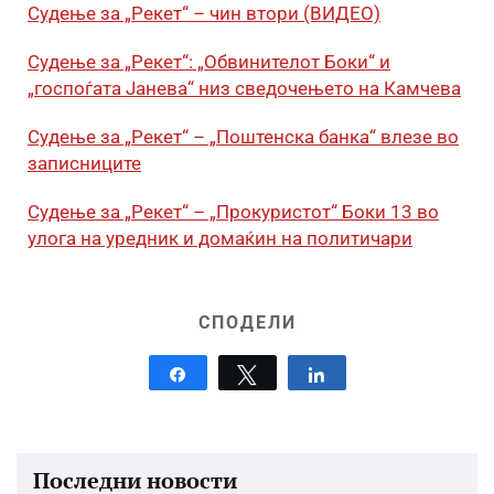
Судење за „Рекет“ – чин втори (ВИДЕО)
Судење за „Рекет“: „Обвинителот Боки“ и
„госпоѓата Јанева“ низ сведочењето на Камчева
Судење за „Рекет“ – „Поштенска банка“ влезе во
записниците
Судење за „Рекет“ – „Прокуристот“ Боки 13 во
улога на уредник и домаќин на политичари
СПОДЕЛИ
Share
Tweet
Share
Последни новости