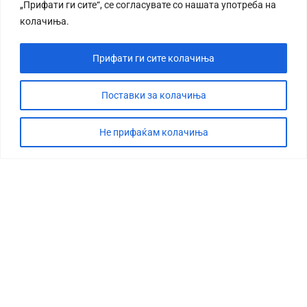
„Прифати ги сите“, се согласувате со нашата употреба на
колачиња.
Прифати ги сите колачиња
Поставки за колачиња
Не прифаќам колачиња
СТОРИЈА
ДЕБАТА
САБОТАЖА
ТИМ