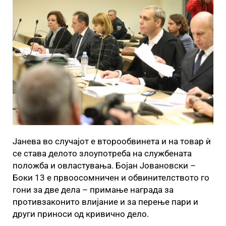
Јанева во случајот е второобвинета и на товар ѝ
се става делото злоупотреба на службената
положба и овластувања. Бојан Јовановски –
Боки 13 е првоосомничен и обвинителството го
гони за две дела – примање награда за
противзаконито влијание и за перење пари и
други приноси од кривично дело.