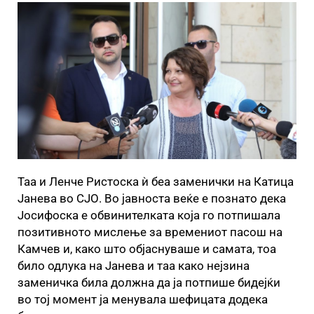
Таа и Ленче Ристоска ѝ беа заменички на Катица
Јанева во СЈО. Во јавноста веќе е познато дека
Јосифоска е обвинителката која го потпишала
позитивното мислење за времениот пасош на
Камчев и, како што објаснуваше и самата, тоа
било одлука на Јанева и таа како нејзина
заменичка била должна да ја потпише бидејќи
во тој момент ја менувала шефицата додека