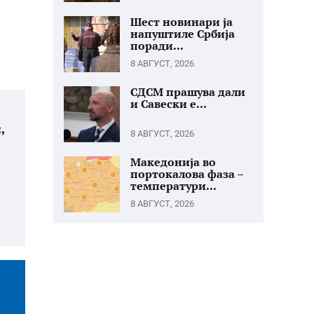
Шест новинари ја
напуштиле Србија
поради...
8 АВГУСТ, 2026
СДСМ прашува дали
и Савески е...
,
8 АВГУСТ, 2026
Македонија во
портокалова фаза –
температури...
8 АВГУСТ, 2026