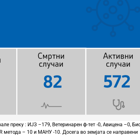
е преку : ИЈЗ –179, Ветеринарен ф-тет -0, Авицена –0, Би
R метода – 10 и МАНУ -10. Досега во земјата се направени