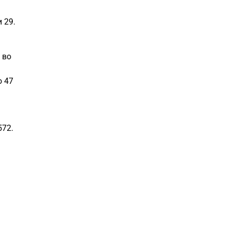
 29.
 во
о 47
572.