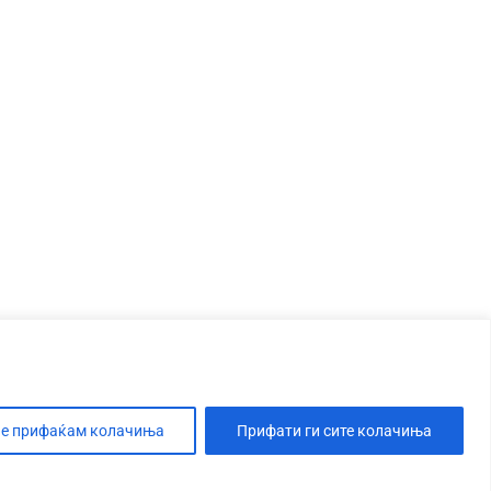
е прифаќам колачиња
Прифати ги сите колачиња