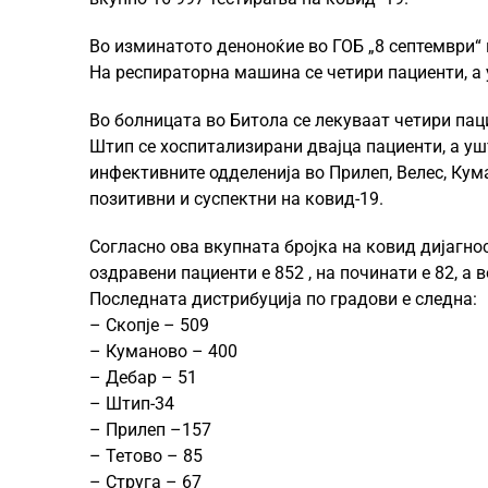
Во изминатото деноноќие во ГОБ „8 септември“ 
На респираторна машина се четири пациенти, а 
Во болницата во Битола се лекуваат четири пац
Штип се хоспитализирани двајца пациенти, а у
инфективните одделенија во Прилеп, Велес, Кум
позитивни и суспектни на ковид-19.
Согласно ова вкупната бројка на ковид дијагно
оздравени пациенти е 852 , на починати е 82, а 
Последната дистрибуција по градови е следна:
– Скопје – 509
– Куманово – 400
– Дебар – 51
– Штип-34
– Прилеп –157
– Тетово – 85
– Струга – 67