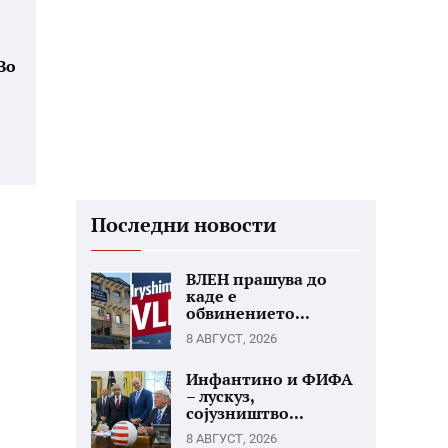
Во
Последни новости
ВЛЕН прашува до
каде е
обвинението...
8 АВГУСТ, 2026
Инфантино и ФИФА
– лускуз,
сојузништво...
8 АВГУСТ, 2026