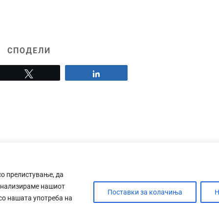
СПОДЕЛИ
Tweet
Share
со прелистување, да
анализираме нашиот
Поставки за колачиња
Н
 со нашата употреба на