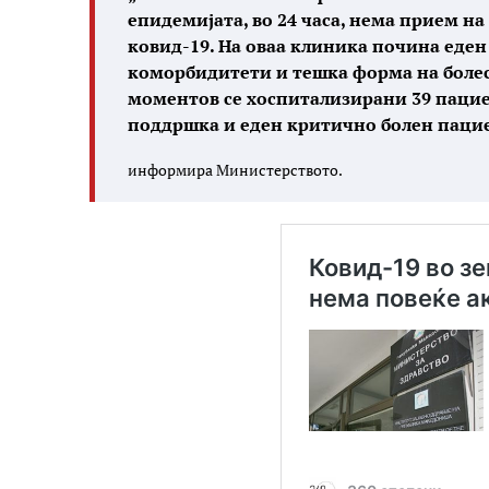
епидемијата, во 24 часа, нема прием н
ковид-19. На оваа клиника почина еден 
коморбидитети и тешка форма на болест
моментов се хоспитализирани 39 пацие
поддршка и еден критично болен пацие
информира Министерството.