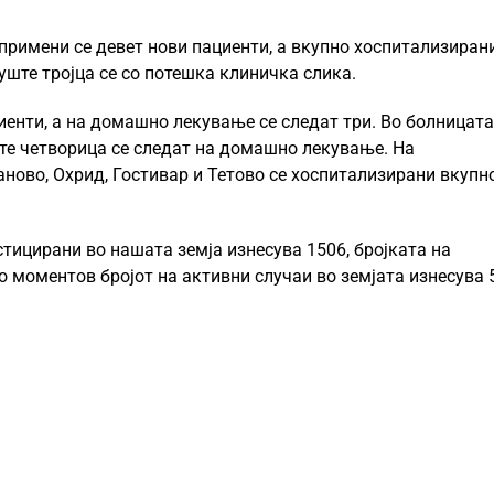
примени се девет нови пациенти, а вкупно хоспитализирани
уште тројца се со потешка клиничка слика.
иенти, а на домашно лекување се следат три. Во болницата
ште четворица се следат на домашно лекување. На
аново, Охрид, Гостивар и Тетово се хоспитализирани вкупн
стицирани во нашата земја изнесува 1506, бројката на
во моментов бројот на активни случаи во земјата изнесува 