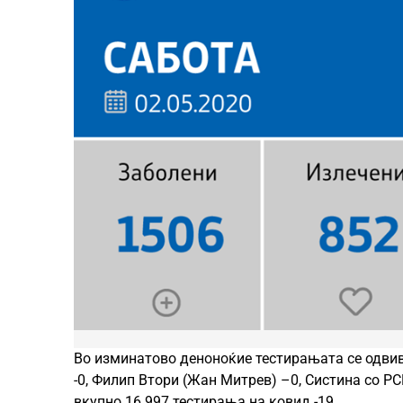
Во изминатово деноноќие тестирањата се одвивал
-0, Филип Втори (Жан Митрев) –0, Систина со PC
вкупно 16 997 тестирања на ковид -19.