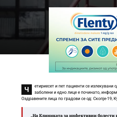
етириесет и пет пациенти се излекувани о
Ч
заболени и едно лице е починато, инфор
Оздравените лица по градови се од: Скопје-19, К
„На Клиниката за инфективни болести и