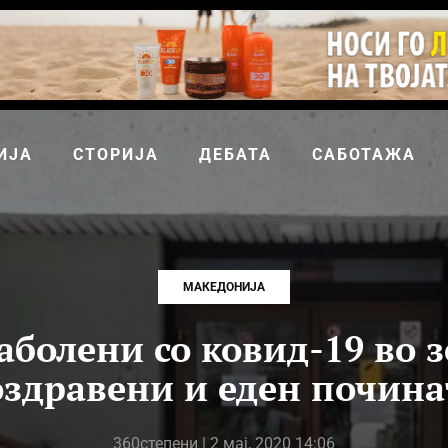
ИЈА
СТОРИЈА
ДЕБАТА
САБОТАЖА
МАКЕДОНИЈА
аболени со ковид-19 во з
оздравени и еден почина
360степени
| 2 мај, 2020 14:06