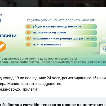
д ковид-19 во последниве 24 часа, регистрирани се 15 нови
мира Министерството за здравство.
уманово-25, Прилеп-1.
 фебрилни состојби денеска за првпат од почетокот 