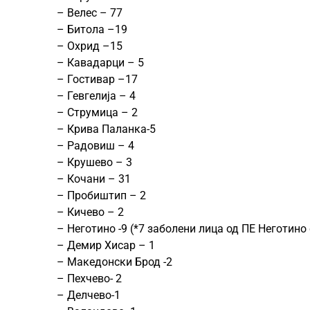
– Велес – 77
– Битола –19
– Охрид –15
– Кавадарци – 5
– Гостивар –17
– Гевгелија – 4
– Струмица – 2
– Крива Паланка-5
– Радовиш – 4
– Крушево – 3
– Кочани – 31
– Пробиштип – 2
– Кичево – 2
– Неготино -9 (*7 заболени лица од ПЕ Неготино
– Демир Хисар – 1
– Македонски Брод -2
– Пехчево- 2
– Делчево-1