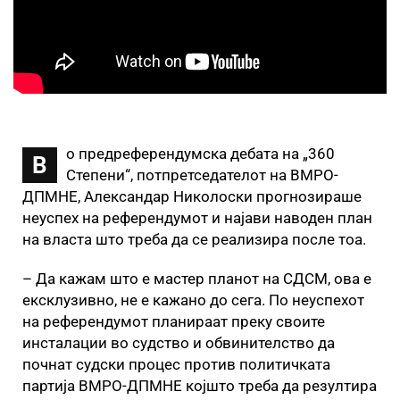
о предреферендумска дебата на „360
В
Степени“, потпретседателот на ВМРО-
ДПМНЕ, Александар Николоски прогнозираше
неуспех на референдумот и најави наводен план
на власта што треба да се реализира после тоа.
– Да кажам што е мастер планот на СДСМ, ова е
ексклузивно, не е кажано до сега. По неуспехот
на референдумот планираат преку своите
инсталации во судство и обвинителство да
почнат судски процес против политичката
партија ВМРО-ДПМНЕ којшто треба да резултира