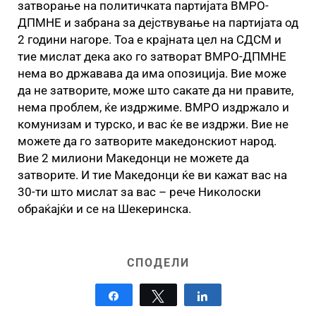
затворање на политичката партијата ВМРО-
ДПМНЕ и забрана за дејствување на партијата од
2 години нагоре. Тоа е крајната цел на СДСМ и
тие мислат дека ако го затворат ВМРО-ДПМНЕ
нема во државава да има опозиција. Вие може
да не затворите, може што сакате да ни правите,
нема проблем, ќе издржиме. ВМРО издржало и
комунизам и турско, и вас ќе ве издржи. Вие не
можете да го затворите македонскиот народ.
Вие 2 милиони Македонци не можете да
затворите. И тие Македонци ќе ви кажат вас на
30-ти што мислат за вас – рече Николоски
обраќајќи и се на Шекеринска.
СПОДЕЛИ
Share
Tweet
Share