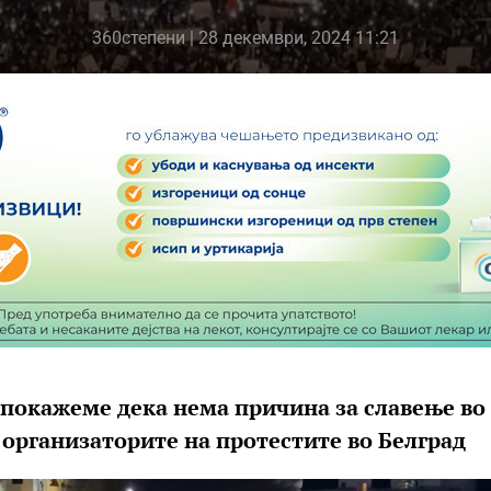
360степени
| 28 декември, 2024 11:21
а покажеме дека нема причина за славење во
т организаторите на протестите во Белград