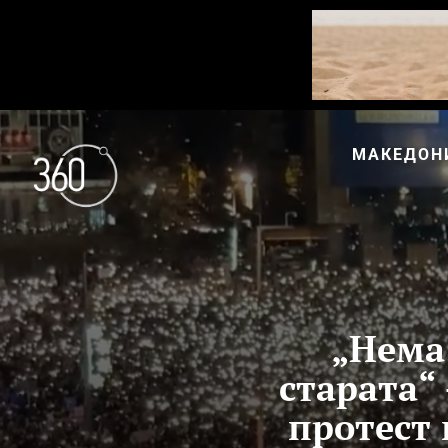
МАКЕДОН
„Нема 
старата“
протест 