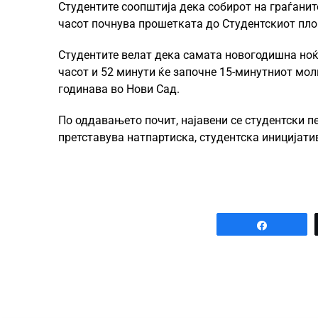
Студентите соопштија дека собирот на граѓаните
часот почнува прошетката до Студентскиот плош
Студентите велат дека самата новогодишна ноќ 
часот и 52 минути ќе започне 15-минутниот молк
годинава во Нови Сад.
По оддавањето почит, најавени се студентски 
претставува натпартиска, студентска иницијати
Share