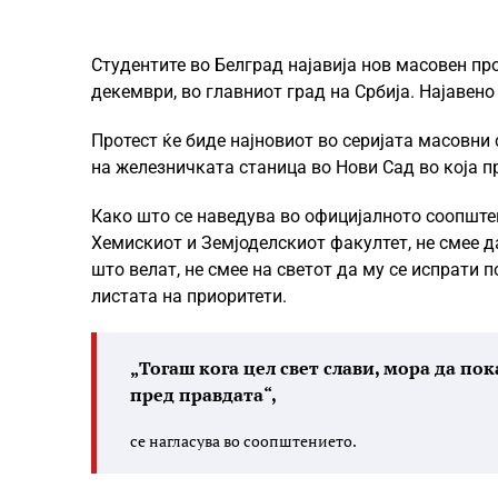
Студентите во Белград најавија нов масовен пр
декември, во главниот град на Србија. Најавено
Протест ќе биде најновиот во серијата масовни 
на железничката станица во Нови Сад во која п
Како што се наведува во официјалното соопште
Хемискиот и Земјоделскиот факултет, не смее д
што велат, не смее на светот да му се испрати 
листата на приоритети.
„Тогаш кога цел свет слави, мора да по
пред правдата“,
се нагласува во соопштението.