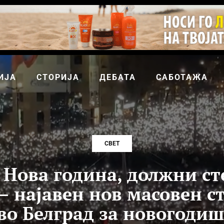
ИЈА
СТОРИЈА
ДЕБАТА
САБОТАЖА
СВЕТ
Нова година, должни ст
 – најавен нов масовен с
во Белград за новогоди