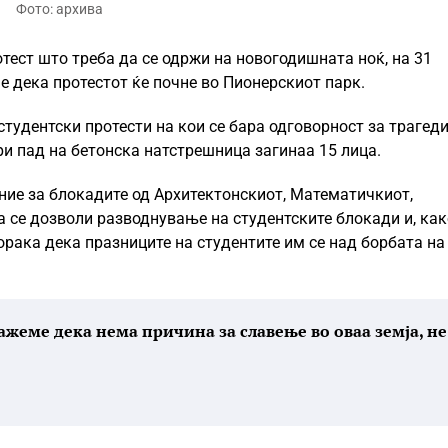
Фото: архива
отест што треба да се одржи на новогодишната ноќ, на 31
 е дека протестот ќе почне во Пионерскиот парк.
студентски протести на кои се бара одговорност за трагеди
ри пад на бетонска натстрешница загинаа 15 лица.
ние за блокадите од Архитектонскиот, Математичкиот,
а се дозволи разводнување на студентските блокади и, как
порака дека празниците на студентите им се над борбата на
кажеме дека нема причина за славење во оваа земја, не