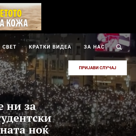
СВЕТ
КРАТКИ ВИДЕА
ЗА НАС
ПРИЈАВИ СЛУЧАЈ
е ни за
тудентски
шната ноќ