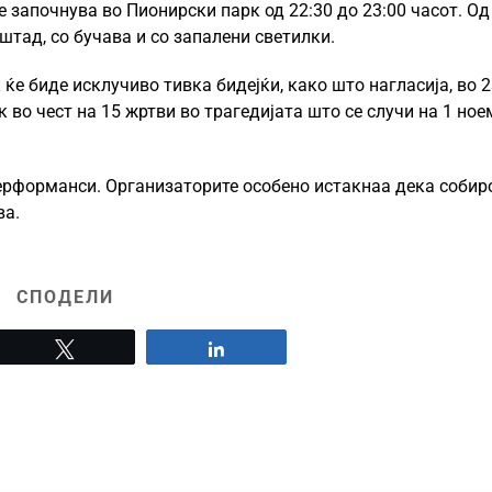
 започнува во Пионирски парк од 22:30 до 23:00 часот. Од
тад, со бучава и со запалени светилки.
ќе биде исклучиво тивка бидејќи, како што нагласија, во 
 во чест на 15 жртви во трагедијата што се случи на 1 но
перформанси. Организаторите особено истакнаа дека собир
ва.
СПОДЕЛИ
Tweet
Share