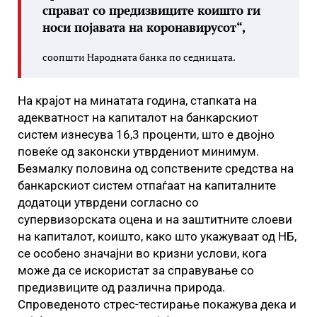
справат со предизвиците коишто ги
носи појавата на коронавирусот“,
соопшти Народната банка по седницата.
На крајот на минатата година, стапката на
адекватност на капиталот на банкарскиот
систем изнесува 16,3 проценти, што е двојно
повеќе од законски утврдениот минимум.
Безмалку половина од сопствените средства на
банкарскиот систем отпаѓаат на капиталните
додатоци утврдени согласно со
супервизорската оцена и на заштитните слоеви
на капиталот, коишто, како што укажуваат од НБ,
се особено значајни во кризни услови, кога
може да се искористат за справување со
предизвиците од различна природа.
Спроведеното стрес-тестирање покажува дека и