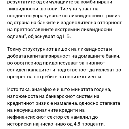
резултатите од симулациите за комбинирани
ликвидносни шокови. Тие упатуваат на
соодветно управување со ликвидносниот ризик
од страна на банките и задоволителна отпорност
на претпоставените екстремни ликвидносни
одливи“, објаснуваат од НБ.
Токму структурниот вишок на ликвидноста и
добрата капитализираност на домашните банки,
во овој период придонесуваат за нивниот
солиден капацитет и подготвеност да излезат во
пресрет на потребите на своите клиенти.
Исто така, значајно е и што минатата година,
изложеноста на банкарскиот систем на
кредитниот ризик е намалена, односно стапката
на нефункционалните кредити на
нефинансискиот сектор се намалил до
историски најниско ниво од 4,8 проценти,