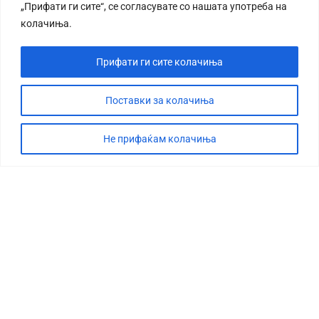
„Прифати ги сите“, се согласувате со нашата употреба на
колачиња.
Прифати ги сите колачиња
Поставки за колачиња
Не прифаќам колачиња
СТОРИЈА
ДЕБАТА
САБОТАЖА
ТИМ