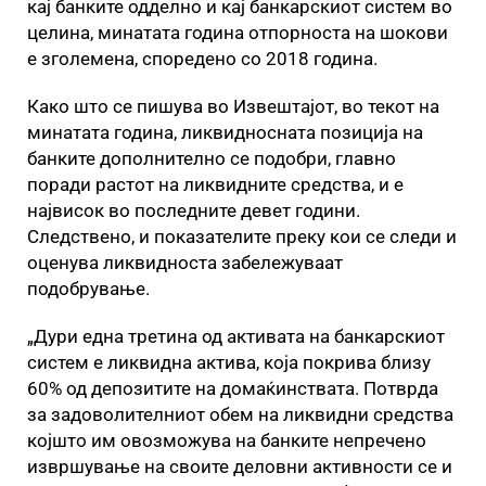
кај банките одделно и кај банкарскиот систем во
целина, минатата година отпорноста на шокови
е зголемена, споредено со 2018 година.
Како што се пишува во Извештајот, во текот на
минатата година, ликвидносната позиција на
банките дополнително се подобри, главно
поради растот на ликвидните средства, и е
највисок во последните девет години.
Следствено, и показателите преку кои се следи и
оценува ликвидноста забележуваат
подобрување.
„Дури една третина од активата на банкарскиот
систем е ликвидна актива, која покрива близу
60% од депозитите на домаќинствата. Потврда
за задоволителниот обем на ликвидни средства
којшто им овозможува на банките непречено
извршување на своите деловни активности се и