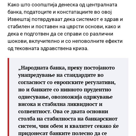
Како што соопштија денеска од централната
банка, податоците и констатациите во овој
Извештај потврдуваат дека системот е здрав и
стабилен и поставен на цврсти основи, како и
дека е подготвен да се справи со различни
шокови, вклучително и со неповолните ефекти
од тековната здравствена криза.
„Народната банка, преку постојаното
унапредување на стандардите во
согласност со европските регулативи,
но и банките со нивното прудентно
однесување, овозможија одржување
висока и стабилна ликвидност и
солвентност. Ова се двата основни
столба на стабилноста на банкарскиот
систем, чии обем и квалитет секако ќе
придонесат банките полесно да се